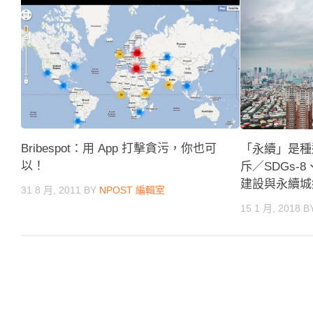
Bribespot：用 App 打擊貪污，你也可
「永續」是種
以！
斥／SDGs-
建設與永續城
31 8 月, 2011
BY
NPOST 編輯室
15 1 月, 2018
B