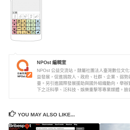
NPOst 編輯室
NPOst 公益交流站，隸屬社團法人臺灣數位
益發展，促進捐款人、政府、社群、企業、弱勢
臺。另引進國際發展援助與國外組織動向，舉辦
下之泛科學、泛科技、娛樂重擊等專業媒體。臉書：https://
YOU MAY ALSO LIKE...