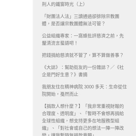
刑人的鐵窗時光（上）
「財團法人法」三讀通過卻排除宗教團
體，是否讓宗教團體無法可管？
公益組織專家：一窩蜂批評慈濟之前，先
釐清流言蜚語吧！
把錢捐給慈濟就不管了，算不算做善事？
《大誌》：幫助街友的一份雜誌？／《社
企是門好生意？》書摘
我朋友住在精神病院 3000 多天：生命從住
院開始，戞然而止
【捐款人想什麼？】「我非常重視財報的
合理度、透明度」、「暫時不會想再捐給
全球性組織，想支持更多在地服務型組
織」、「對社會或自己的想法一陣一陣改
變，讓我暫時無捐款意願」