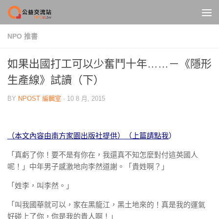
Skip to content
NPO 推書
如果出國打工可以少奮鬥十年……－《隱形
生產線》試讀（下）
BY
NPOST 編輯室
·
10 8 月, 2015
（本文內容由
南方家園
出版社提供）（上篇請點我
）
「真虧了你！要不是有你在，我還真不知怎麼對付這英國人
呢！」中年男子感激地向李然道謝。「貴姓啊？」
「姓李，叫李然。」
「叫我國華就可以，家在黑龍江，黑土地來的！真是我的運氣
好碰上了你，你是我的貴人啊！」