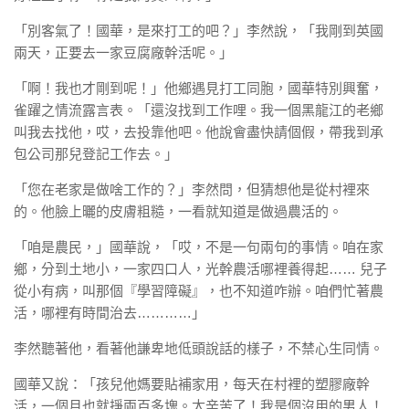
「別客氣了！國華，是來打工的吧？」李然說，「我剛到英國
兩天，正要去一家豆腐廠幹活呢。」
「啊！我也才剛到呢！」他鄉遇見打工同胞，國華特別興奮，
雀躍之情流露言表。「還沒找到工作哩。我一個黑龍江的老鄉
叫我去找他，哎，去投靠他吧。他說會盡快請個假，帶我到承
包公司那兒登記工作去。」
「您在老家是做啥工作的？」李然問，但猜想他是從村裡來
的。他臉上曬的皮膚粗糙，一看就知道是做過農活的。
「咱是農民，」國華說，「哎，不是一句兩句的事情。咱在家
鄉，分到土地小，一家四口人，光幹農活哪裡養得起…… 兒子
從小有病，叫那個『學習障礙』，也不知道咋辦。咱們忙著農
活，哪裡有時間治去…………」
李然聽著他，看著他謙卑地低頭說話的樣子，不禁心生同情。
國華又說：「孩兒他媽要貼補家用，每天在村裡的塑膠廠幹
活，一個月也就掙兩百多塊。太辛苦了！我是個沒用的男人！