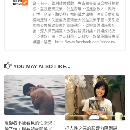
會，為一非營利數位媒體，專責報導臺灣公益社福動
態，重視產業交流、公益發展，促進捐款人、政府、
社群、企業、弱勢與社福組織之溝通，強化公益組織
橫向連結，矢志成為臺灣最大公益交流平臺。另引進
國際發展援助與國外組織動向，舉辦實體講座與年
會，深入探究議題，激發討論與對話。其姐妹站為
「泛傳媒」旗下之泛科學、泛科技、娛樂重擊等專業
媒體。臉書：https://www.facebook.com/npost.tw
YOU MAY ALSO LIKE...
障礙者不被看見的性需求：
把人性之惡的影響力降到最
除了性，還有親密關係／