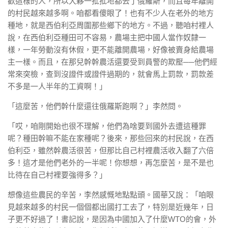
歡這樣的人，所以大夥一批批地都去了俄羅斯，而且每年離開
的村民越來越多啊。咱都看傻眼了！也有不少人在老外的地方
種地，就是西伯利亞周圍那些鄉下的地方。不過，聽咱村裡人
說，在西伯利亞種田可不容易，農場主把中國人當作奴隸一
樣，一年勞動沒有休假，更不能離開農場，好像被賣身給農場
主一樣。而且，在那兒幹幹農活還要受到員警的欺壓──他們經
常來突檢，查到沒證件或證件過期的，就會馬上罰款，罰款差
不多是一人半年的工資啊！」
「這麼苦，他們幹什麼還往俄羅斯跑啊？」李然問。
「哎，咱剛開始也很不理解，他們為啥要到國外去遭這種罪
呢？種田幹嘛不能在家種呢？後來，那些回來的村民說，在西
伯利亞，雖然幹農活很苦，但那比自己村裡農活收入翻了六倍
多！這才是他們老外的一半呢！你想想，再怎麼苦，是不是也
比待在自己村裡要強得多？」
想像這些農民的辛苦，李然感慨地點點頭。國華又說：「咱眼
見越來越多的村民一個個都出國打工去了，特別是近幾年，日
子更不好過了！書記說，是因為中國加入了什麼WTO的會，外