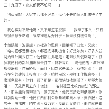
三十九歲了，連家都養不起啊……」
「別這麼說，大家生活都不容易。這也不是咱個人能做得了主
的。」
「我心裡對不起他媽，又不知道怎麼辦…… 我想了很久，只有
想辦法掙多點錢，讓家裡過點好日子。但是沒有機會啊！」
李然聽著，沒說話，心裡為他難過。國華嘆了口氣，又說：
「咱村裡都是種地的，哪裡找得到機會？好幾年前，好多人就
開始到外面去打工，他們都往北邊走，走到快到俄羅斯了。很
多我們村的都到滿洲裡去打工，幹幹零活──聽他們說，滿洲裡
那邊暖和，住著舒服。而且，因為它是邊境，就快出國了，政
府在它的建設上投資了不少。咱村民說，那裡工作機會多，什
麼活兒都有，他們一到了那兒，都很快就找到活了，那種力氣
活，一天能掙到五六十塊錢…… 咱村裡面比較有辦法的那些
人，那些能夠借到錢的，膽子更大，他們直接進到俄羅斯，像
以前開荒一樣。他們在西伯利亞那些城鎮賣木頭，賣衣服，造
房子，啥都做。咱中國人有力氣，肯幹活又便宜，他們就是喜