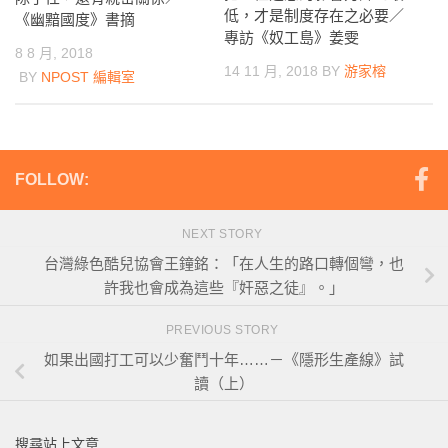
低，才是制度存在之必要／
《幽黯國度》書摘
專訪《奴工島》姜雯
8 8 月, 2018
14 11 月, 2018
BY
游家榕
BY
NPOST 編輯室
FOLLOW:
NEXT STORY
台灣綠色酷兒協會王鐘銘：「在人生的路口轉個彎，也
許我也會成為這些『奸惡之徒』。」
PREVIOUS STORY
如果出國打工可以少奮鬥十年……－《隱形生產線》試
讀（上）
搜尋站上文章