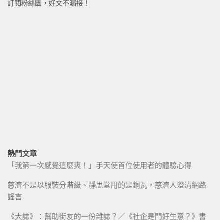
訂閱粉絲團，好文不漏接！
熱門文章
「我第一次感覺這麼爽！」手天使首位使用者的體驗心得
慈濟不是以服裝分階級、靜思堂用的是銅瓦，慈濟人澄清網路
謠言
《大誌》：幫助街友的一份雜誌？／《社企是門好生意？》書