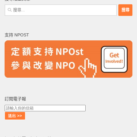
搜
尋
關
鍵
支持 NPOST
字:
訂閱電子報