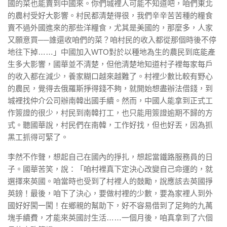
國的菜也能賣到中國來。你們城裡人可能不知道吧，咱們東北
的農村受好大影響。村民都清楚得很，我們辛辛苦苦種的糧食
賣不過外國進來的那些洋糧食，尤其是美國的，那麼多，人家
又願意買──誰還收咱們的菜？咱村民的收入都從那個時後不停
地往下掉……」中國加入WTO對於以種地為生的農民到底能產
生多大影響，國華並不清楚，但他清楚地知道村子裡每家每戶
的收入都在減少，養家糊口越來越難了。村裡少數比較有野心
的農民，覺得去俄羅斯掙得錢不夠，就開始想盡辦法借錢，到
城裡找仲介公司辦南韓出國手續。然而，中國人能拿到正式工
作簽證的很少，村民到南韓打工，也只能用簽證逾期不歸的方
式。聽國華說，村民們在南韓，工作好找，但也好丟，因為抓
黑工抓得可緊了。
李然不作聲，想起自己在國內的掙扎，想起當鐵路服務員的日
子。國華苦笑，說：「咱村裡真下定決心改變自己命運的，就
選擇來英國。咱當時也受到了村裡人的鼓勵，說應該去英國掙
英鎊！最後，咱下了決心，要做村裡的少數，要為家裡人到外
國好好闖一闖！在鄉親的幫助下，好不容易借到了足夠的九萬
塊手續費，才能來英國討生活……一個月後，咱真拿到了六個