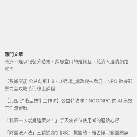
熱門文章
慈濟不是以服裝分階級、靜思堂用的是銅瓦，慈濟人澄清網路
謠言
【數據賦能 公益創新】8、10月場_讓改變被看見：NPO 數據影
響力全攻略系列線上課程
【北區-進階型技術工作坊】公益特攻隊：NGO/NPO 的 AI 高效
工作流實戰
「我第一次感覺這麼爽！」手天使首位使用者的體驗心得
「財團法人法」三讀通過卻排除宗教團體，是否讓宗教團體無