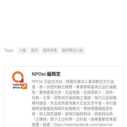
Tags:
人權
監所
監所改革
監所關注小組
NPOst 編輯室
NPOst 公益交流站，隸屬社團法人臺灣數位文化協
會，為一非營利數位媒體，專責報導臺灣公益社福動
態，重視產業交流、公益發展，促進捐款人、政府、
社群、企業、弱勢與社福組織之溝通，強化公益組織
橫向連結，矢志成為臺灣最大公益交流平臺。另引進
國際發展援助與國外組織動向，舉辦實體講座與年
會，深入探究議題，激發討論與對話。其姐妹站為
「泛傳媒」旗下之泛科學、泛科技、娛樂重擊等專業
媒體。臉書：https://www.facebook.com/npost.tw