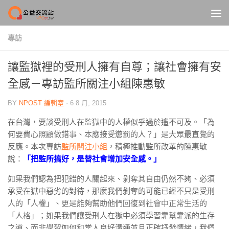
Skip to content
專訪
讓監獄裡的受刑人擁有自尊；讓社會擁有安
全感－專訪監所關注小組陳惠敏
BY
NPOST 編輯室
·
6 8 月, 2015
在台灣，要談受刑人在監獄中的人權似乎過於遙不可及。「為
何要費心照顧做錯事、本應接受懲罰的人？」是大眾最直覺的
反應。本次專訪
監所關注小組
，積極推動監所改革的陳惠敏
說：
「把監所搞好，是替社會增加安全感。」
如果我們認為把犯錯的人關起來、剝奪其自由仍然不夠、必須
承受在獄中惡劣的對待，那麼我們剝奪的可能已經不只是受刑
人的「人權」、更是能夠幫助他們回復到社會中正常生活的
「人格」；如果我們讓受刑人在獄中必須學習靠幫靠派的生存
之道、而非學習如何和常人良好溝通並且正確抒發情緒，我們