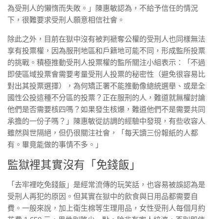
為受刑人的懶惰而失敗。」陳惠敏認為，不給予信任的情況
下，很難要求受刑人願意相信社會。
除此之外，目前在獄中沒有被判褫奪公權的受刑人也同樣無法
享有投票權，因為服刑地區和戶籍地可能不同，形成監所投票
的挑戰。積極推動受刑人投票權的監所關注小組表示：「不過
即使區域投票會需要考量受刑人投票的秘密性（避免很容易比
對出其投票選擇），為何矯正署不能推動像總統選舉、或是全
國性公投這種不分區的投票？正在服刑的人，難道就無權討論
他們是否需要核四嗎？如果發生核爆，難道他們不是需要共同
承擔的一份子嗎？」陳惠敏從訪調的經驗中發現，有些收容人
雖然與世隔絕，但仍很關注社會，「每天讀三份報紙的人都
有。畢竟能做的事情不多。」
監獄裡其實沒有「免錢飯」
「去牢裡吃免錢飯」是經常流傳的玩笑話，也容易被誤認為是
受刑人再犯的原因。但其實在獄中的飲食與日用品都需要自
費。一般來說，加上衛生棉等生理用品，女性受刑人每個月約