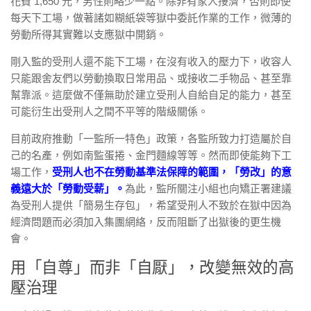
花費 1,650 元，男性則略少一點。除非有家人接濟，否則即使
每天下工場，做著諸如糊紙袋等獄中委託作業的工作，微薄的
勞動所得其實難以支應獄中開銷。
剛入監的受刑人還不能下工場，在沒有收入的壓力下，收容人
只能跟舍友們以勞動換取日常用品、或接收二手物品、甚至靠
幫靠派。這麼做不僅無助於建立受刑人自給自足的能力，甚至
可能衍生出受刑人之間不平等的階級關係。
目前政府推動「一監所一特色」政策，各監所致力打造屬於自
己的名產，例如南監蛋捲、金門麵線等等。然而即使能夠下工
場工作，
受刑人也不在勞動基準法保障的範圍，「勞改」的意
義遠大於「勞動受薪」。
為此，監所關注小組也向矯正署建議
為受刑人提供「簡易生存包」，希望受刑人不致於在獄中因為
經濟問題而必須加入集團網絡，反而阻斷了出獄後的更生機
會。
用「自尊」而非「自厭」，改變無效的高
壓治理