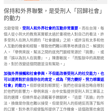
保持和外界聯繫，是受刑人「回歸社會」
的動力
北歐發現，
受刑人和外界社會的互動非常重要
。而在台灣，每
個人從小到大的教育其實都太過於重視他人對自己的看法，許
多受刑人在跨入所謂的「社會邊緣」之前，或許沒有太多和他
人互動的機會和經驗，導致他們難以精準地表達自己、解讀別
人。「舉例來說，幫派之間的逞兇鬥狠經常源於『挑釁』、或
是『誤以為別人在挑釁』。」陳惠敏說，「而監獄中的高壓統
治，對於改變這個問題並沒有幫助。」
加強外界接觸和社會參與，不但能改善受刑人的社交能力，也
可以提昇對於自我存在的肯定，成為「努力變好、努力想重返
社會」的動力。
但即使是對輕罪犯，我們也很容易忽略自尊對
於他們的影響力。舉例來說，台中女監提供受刑人到工業區上
班的選擇，但條件是必須戴著手鐐腳銬。「這麼『丟臉』的作
法，換做是你我也難以接受，但是受刑人的拒絕反而落了監所
的口實，對外表示縱使監所提供了工作機會、這個政策也會因