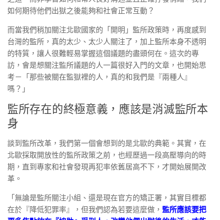
如何期待他們出獄之後能夠和社會正常互動？
而當我們稍加關注北歐國家的「開明」監所政策時，再度感到
台灣的監所，真的太少、太少人關注了，加上監所本身不透明
的特質，讓人很難輕易掌握這個議題的盡頭何在。這次的專
訪，會是想關注監所議題的人一篇很好入門的文章，也開始思
考－「那些被關在監獄裡的人，真的和我們是『兩種人』
嗎？」
監所存在的終極意義，應該是消滅監所本
身
談到監所改革，我們第一個會想到的是北歐的典範。其實，在
北歐採取開放性的監所政策之前，也經歷過一段高壓導向的時
期，直到專家和社會發現再犯率依舊居高不下，才開始展開改
革。
「無論是監所關注小組、還是現在官方的矯正署，其實目標都
在於『降低犯罪率』，但我們認為若要這麼做，
監所應該要把