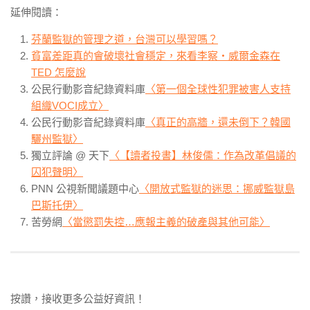
延伸閱讀：
芬蘭監獄的管理之道，台灣可以學習嗎？
貧富差距真的會破壞社會穩定，來看李察‧威爾金森在
TED 怎麼說
公民行動影音紀錄資料庫
〈第一個全球性犯罪被害人支持
組織VOCI成立〉
公民行動影音紀錄資料庫
〈真正的高牆，還未倒下？韓國
驪州監獄〉
獨立評論 @ 天下
〈【讀者投書】林俊儒：作為改革倡議的
囚犯聲明〉
PNN 公視新聞議題中心
〈開放式監獄的迷思：挪威監獄島
巴斯托伊〉
苦勞網
〈當懲罰失控…應報主義的破產與其他可能〉
按讚，接收更多公益好資訊！