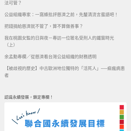
法可管？
公益組織專家：一窩蜂批評慈濟之前，先釐清流言蜚語吧！
把錢捐給慈濟就不管了，算不算做善事？
我在桃園女監的日與夜－專訪一位匿名受刑人的鐵窗時光
（上）
余孟勳專欄／從慈濟看台灣公益組織的財務透明
【被歧視的歷史】中古歐洲地位獨特的「活死人」──痲瘋病患
者
認識永續發展，鎖定專欄！