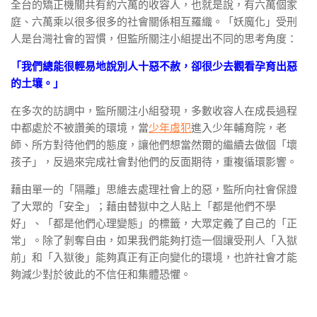
全台的矯正機關共有約六萬的收容人，也就是說，有六萬個家
庭、六萬乘以很多很多的社會關係相互羅織。「妖魔化」受刑
人是台灣社會的習慣，但監所關注小組提出不同的思考角度：
「我們總能很輕易地說別人十惡不赦，卻很少去觀看孕育出惡
的土壤。」
在多次的訪調中，監所關注小組發現，多數收容人在成長過程
中都處於不被讚美的環境，當
少年虞犯
進入少年輔育院，老
師、所方對待他們的態度，讓他們想當然爾的繼續去做個「壞
孩子」，反過來完成社會對他們的反面期待，重複循環影響。
藉由單一的「隔離」思維去處理社會上的惡，監所向社會保證
了大眾的「安全」；藉由替獄中之人貼上「都是他們不學
好」、「都是他們心理變態」的標籤，大眾定義了自己的「正
常」。除了剝奪自由，如果我們能夠打造一個讓受刑人「入獄
前」和「入獄後」能夠真正有正向變化的環境，也許社會才能
夠減少對於彼此的不信任和集體恐懼。