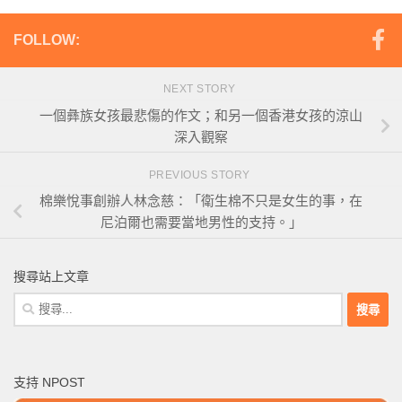
FOLLOW:
NEXT STORY
一個彝族女孩最悲傷的作文；和另一個香港女孩的涼山
深入觀察
PREVIOUS STORY
棉樂悅事創辦人林念慈：「衛生棉不只是女生的事，在
尼泊爾也需要當地男性的支持。」
搜尋站上文章
搜
尋
關
鍵
支持 NPOST
字: