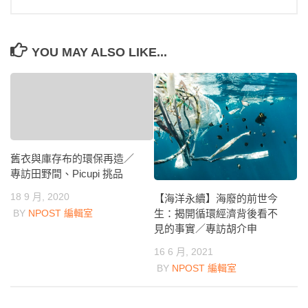
YOU MAY ALSO LIKE...
舊衣與庫存布的環保再造／
專訪田野間、Picupi 挑品
18 9 月, 2020
【海洋永續】海廢的前世今
BY
NPOST 編輯室
生：揭開循環經濟背後看不
見的事實／專訪胡介申
16 6 月, 2021
BY
NPOST 編輯室