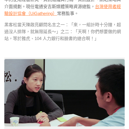
介面規劃。現任電通安吉斯媒體策略資源總監，
台灣使用者經
驗設計協會（UiGathering）
常務監事。
黑客松當天陳啟亮顧問名言之一：「來，一組計時十分鐘，超
過沒人排隊，就無限延長～」之二：「天啊！你們想要做的網
站，等於雅虎、104 人力銀行和臉書的總合啊！」