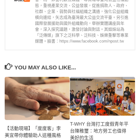
態，重視產業交流、公益發展，促進捐款人、政府、
社群、企業、弱勢與社福組織之溝通，強化公益組織
橫向連結，矢志成為臺灣最大公益交流平臺。另引進
國際發展援助與國外組織動向，舉辦實體講座與年
會，深入探究議題，激發討論與對話。其姐妹站為
「泛傳媒」旗下之泛科學、泛科技、娛樂重擊等專業
媒體。臉書：https://www.facebook.com/npost.tw
YOU MAY ALSO LIKE...
T-WHY 台灣打工度假青年平
【活動現場】「度度客」李
台陳稚璽：地方勞工也值得
美宜帶你體驗助人這種風格
美好的生活