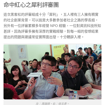
命中紅心之犀利評審團
這次黑客松的評審組成十分「犀利」，五人裡有三人擁有精實
的社企創業背景，可以說是大多數參加者社企之路的學長姐，
另外有一位評審累積多年經營 NPO 經驗，一位對資訊科技所知
甚詳。因為評審多擁有深厚的實戰經驗，對每一組的發想結果
提出的問題與建議常從實際面出發，十分鞭辟入裡。
左：馮瑞祺。右：徐文彥。