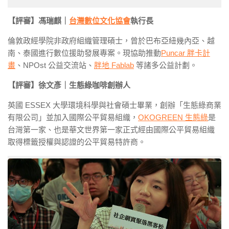
【評審】馮瑞麒｜
台灣數位文化協會
執行長
倫敦政經學院非政府組織管理碩士，曾於巴布亞紐幾內亞、越
南、泰國進行數位援助發展專案。現協助推動
Puncar 胖卡計
畫
、NPOst 公益交流站、
胖地 Fablab
等諸多公益計劃。
【評審】徐文彥｜生態綠咖啡創辦人
英國 ESSEX 大學環境科學與社會碩士畢業，創辦「生態綠商業
有限公司」並加入國際公平貿易組織，
OKOGREEN 生態綠
是
台灣第一家、也是華文世界第一家正式經由國際公平貿易組織
取得標籤授權與認證的公平貿易特許商。