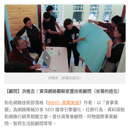
洪進吉（坐著的這位）
【顧問】洪進吉｜資深網路觀察家暨技術顧問（坐著的這位）
知名網路技術部落格《
IMHO, 黑貘來說
》作者，以「食夢黑
貘」為網路暱稱分享 SEO 搜尋引擎優化、社群行為、資料探勘
和網路行銷等相關文章。曾任資策會顧問、阿物國際事業顧
問、智邦生活館顧問等等。