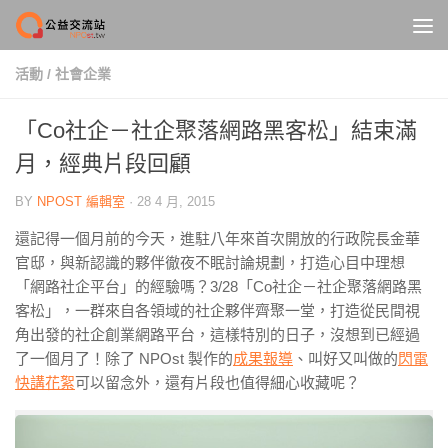
Skip to content
活動
/
社會企業
「Co社企－社企聚落網路黑客松」結束滿
月，經典片段回顧
BY
NPOST 編輯室
·
28 4 月, 2015
還記得一個月前的今天，進駐八年來首次開放的行政院長金華
官邸，與新認識的夥伴徹夜不眠討論規劃，打造心目中理想
「網路社企平台」的經驗嗎？3/28「Co社企－社企聚落網路黑
客松」，一群來自各領域的社企夥伴齊聚一堂，打造從民間視
角出發的社企創業網路平台，這樣特別的日子，沒想到已經過
了一個月了！除了 NPOst 製作的
成果報導
、叫好又叫做的
閃電
快講花絮
可以留念外，還有片段也值得細心收藏呢？