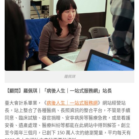
羅佩琪
【顧問】羅佩琪｜「病後人生｜一站式服務網」站長
臺大會計系畢業，《
病後人生｜一站式服務網
》網站經營站
長，站上整合了各種醫病、長照資訊的整合平台，不管是手續
同意、臨床試驗、器官捐贈、安寧病房等醫療急救，或是看護
安養、遺產處理、醫療糾紛等都能在此網站中得到解答。創立
至今兩年三個月，已創下 150 萬人次的總瀏覽量，平均每天有