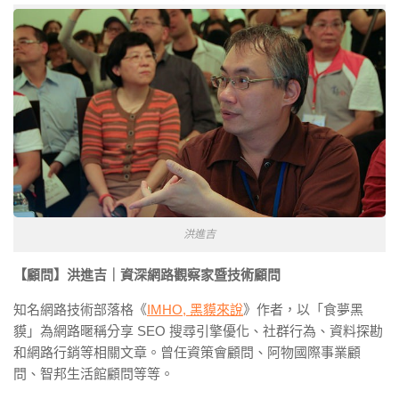
洪進吉
【顧問】洪進吉｜資深網路觀察家暨技術顧問
知名網路技術部落格《
IMHO, 黑貘來說
》作者，以「食夢黑
貘」為網路暱稱分享 SEO 搜尋引擎優化、社群行為、資料探勘
和網路行銷等相關文章。曾任資策會顧問、阿物國際事業顧
問、智邦生活館顧問等等。