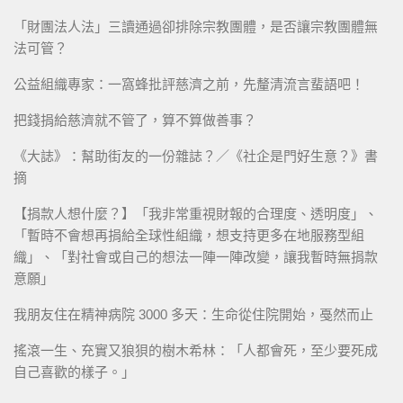
「財團法人法」三讀通過卻排除宗教團體，是否讓宗教團體無
法可管？
公益組織專家：一窩蜂批評慈濟之前，先釐清流言蜚語吧！
把錢捐給慈濟就不管了，算不算做善事？
《大誌》：幫助街友的一份雜誌？／《社企是門好生意？》書
摘
【捐款人想什麼？】「我非常重視財報的合理度、透明度」、
「暫時不會想再捐給全球性組織，想支持更多在地服務型組
織」、「對社會或自己的想法一陣一陣改變，讓我暫時無捐款
意願」
我朋友住在精神病院 3000 多天：生命從住院開始，戞然而止
搖滾一生、充實又狼狽的樹木希林：「人都會死，至少要死成
自己喜歡的樣子。」