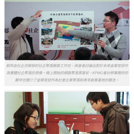
稍早由社企流舉辦的社企聚落願景工作坊，與會者討論出對於未來金華官邸作
為實體社企聚落的想像。晚上開始的網路聚落黑客松，KPMG會計師事務所的
夥伴也簡介了金華官邸作為社會企業聚落和青年創業基地的概念。