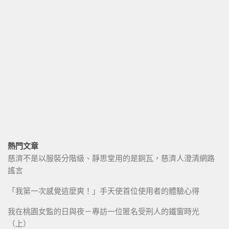
熱門文章
慈濟不是以服裝分階級、靜思堂用的是銅瓦，慈濟人澄清網路
謠言
「我第一次感覺這麼爽！」手天使首位使用者的體驗心得
我在桃園女監的日與夜－專訪一位匿名受刑人的鐵窗時光
（上）