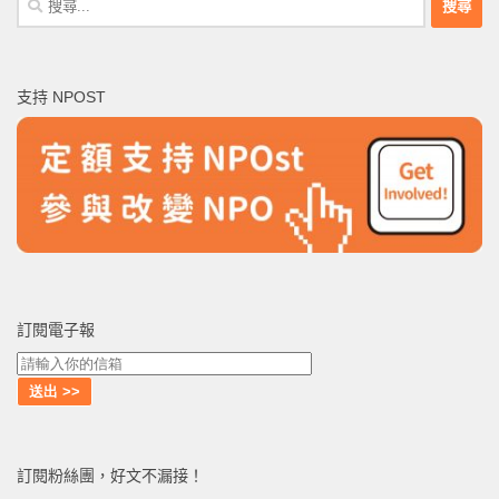
尋
關
鍵
支持 NPOST
字:
訂閱電子報
訂閱粉絲團，好文不漏接！