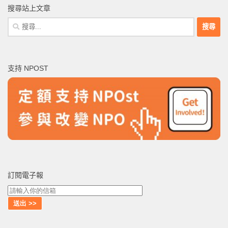
搜尋站上文章
搜
尋
關
鍵
支持 NPOST
字:
訂閱電子報