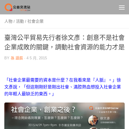
Skip to content
人物
/
活動
/
社會企業
臺灣公平貿易先行者徐文彥：創意不是社會
企業成敗的關鍵，調動社會資源的能力才是
BY
孫 語辰
·
4 5 月, 2015
「社會企業最需要的資本是什麼？在我看來是『人脈』。」徐
文彥說，「但這剛剛好是剛出社會、滿腔熱血想投入社會企業
的年輕人最缺乏的東西。」