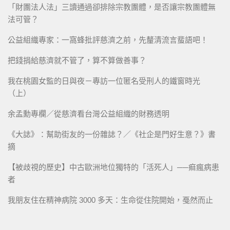
「財團法人法」三讀通過卻排除宗教團體，是否讓宗教團體無
法可管？
公益組織專家：一窩蜂批評慈濟之前，先釐清流言蜚語吧！
把錢捐給慈濟就不管了，算不算做善事？
我在桃園女監的日與夜－專訪一位匿名受刑人的鐵窗時光
（上）
余孟勳專欄／從慈濟看台灣公益組織的財務透明
《大誌》：幫助街友的一份雜誌？／《社企是門好生意？》書
摘
【被歧視的歷史】中古歐洲地位獨特的「活死人」──痲瘋病患
者
我朋友住在精神病院 3000 多天：生命從住院開始，戞然而止