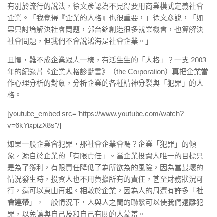
有別於流行的說法，徐文彥認為不見得要用商業模式定義社會
企業。「我覺得『企業的人格』也很重要，」徐文彥說，「如
果只討論解決社會問題，郭台銘創造很多就業機會，也算解決
社會問題，但我們不會說鴻海是社會企業。」
且慢，難不成企業跟人一樣，有活生生的「人格」？一支 2003
年的紀錄片《企業人格診斷書》（the Corporation）真把企業當
作心理分析的對象，分析企業的各種精神分裂與「犯罪」的人
格。
[youtube_embed src=”https://www.youtube.com/watch?
v=6kYixpizX8s”/]
如果一般企業會犯罪，那社會企業會嗎？企業「犯罪」的傾
象，源自於企業的「有限責任」。當企業投資人唯一的目標只
是為了獲利，有限責任降低了為所欲為的風險，因為當最壞的
情況發生時，投資人也不用負擔所有的責任，甚至財務狀況可
行，還可以東山再起。相較於企業，因為人的周遭有許多「
社
會連帶
」，一般情況下，人與人之間的聯繫可以使我們遠離犯
罪，以免讓與自己及和自己有關的人蒙羞。