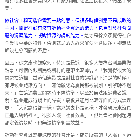
地有很多社會連帶的人，有能力捲動社區居民投入，做出了成
果。
做社會工程可能會需要一點創意，但很多時候創意不是成敗的
主因。關鍵在於有沒有調動社會資源的能力，包含對於社會問
題的洞察能力，或對資源的調度能力。
這才是徐文彥覺得社會
企業很重要的特性，否則就是落入訴求解決社會問題，卻無法
解決社會問題的矛盾。
因此，徐文彥也觀察到，特別是最近，很多人想為台灣農業做
點事，可惜的跟農民或農村的連帶比較薄弱。「我覺得很大的
問題在這裡。當這個連帶或是對社會的認識都不清楚的時候，
有時候會跑錯方向，一廂情願認為農民都被剝削，引擎轉不過
來。」在論述農民問題時不夠精準，以至於無法跟消費者說
明，就會造成行銷上的障礙，最後只能用比較浮面的方式談理
想。「大家講得都一樣，講來講去都是這樣，才發現原來沒真
正進入網絡裡。」很多人談「社會效益」，但是當社會問題時
都定義清楚時，也無法精準衡量效益。
調動社會資源需要深厚的社會連帶，或是所謂的「人脈」。這