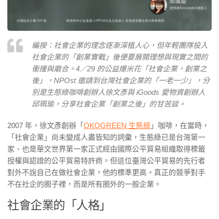
編按：社會企業的理念逐漸深植人心，但年輕團隊投入
社會企業的「創業實戰」後便要展開理想與現實之間的
衝撞與磨合。4／29 的公益爆米花「社會企業，創業之
後」，NPOst 邀請到台灣社會企業的「一老一少」，分
別是生態綠咖啡創辦人徐文彥與 iGoods 愛物資創辦人
邱珮瑜，分享社會企業「創業之後」的甘苦談。
2007 年，徐文彥創辦「
OKOGREEN 生態綠
」咖啡，在當時，
「社會企業」尚未變成人盡皆知的詞彙，生態綠已是台灣第一
家、也是華文世界第一家正式經由國際公平貿易組織取得標籤
授權與認證的公平貿易特許商。但這位臺灣公平貿易的先行者
對外不說自己在做社會企業，他的標準更高。真正的競爭對手
不在社企的圈子裡，而是所有圈外的一般企業。
社會企業的「人格」