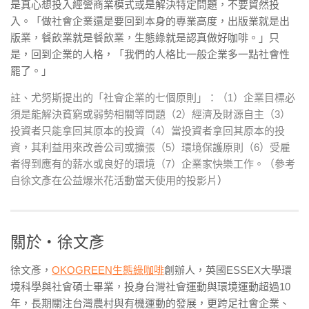
是真心想投入經營商業模式或是解決特定問題，不要貿然投
入。「做社會企業還是要回到本身的專業高度，出版業就是出
版業，餐飲業就是餐飲業，生態綠就是認真做好咖啡。」只
是，回到企業的人格，「我們的人格比一般企業多一點社會性
罷了。」
註、尤努斯提出的「社會企業的七個原則」：（1）企業目標必
須是能解決貧窮或弱勢相關等問題（2）經濟及財源自主（3）
投資者只能拿回其原本的投資（4）當投資者拿回其原本的投
資，其利益用來改善公司或擴張（5）環境保護原則（6）受雇
者得到應有的薪水或良好的環境（7）企業家快樂工作。（參考
自徐文彥在公益爆米花活動當天使用的投影片
）
關於・徐文彥
徐文彥，
OKOGREEN生態綠咖啡
創辦人，英國ESSEX大學環
境科學與社會碩士畢業，投身台灣社會運動與環境運動超過10
年，長期關注台灣農村與有機運動的發展，更跨足社會企業、