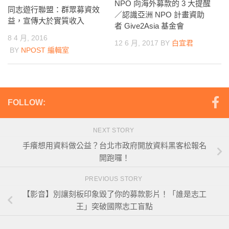
NPO 向海外募款的 3 大提醒
同志遊行聯盟：群眾募資效
／認識亞洲 NPO 計畫資助
益，宣傳大於實質收入
者 Give2Asia 基金會
8 4 月, 2016
12 6 月, 2017
BY
白宜君
BY
NPOST 編輯室
FOLLOW:
NEXT STORY
手癢想用資料做公益？台北市政府開放資料黑客松報名
開跑囉！
PREVIOUS STORY
【影音】別讓刻板印象毀了你的募款影片！「誰是志工
王」突破國際志工盲點