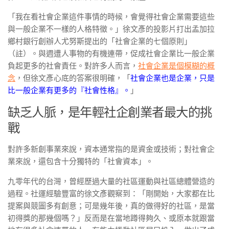
「我在看社會企業這件事情的時候，會覺得社會企業需要這些
與一般企業不一樣的人格特徵。」徐文彥的投影片打出孟加拉
鄉村銀行創辦人尤努斯提出的「社會企業的七個原則」
（註）。與週遭人事物的有機連帶，促成社會企業比一般企業
負起更多的社會責任。對許多人而言，
社會企業是個模糊的概
念
，但徐文彥心底的答案很明確，「
社會企業也是企業，只是
比一般企業有更多的『社會性格』。
」
缺乏人脈，是年輕社企創業者最大的挑
戰
對許多新創事業來說，資本通常指的是資金或技術；對社會企
業來說，還包含十分獨特的「社會資本」。
九零年代的台灣，曾經歷過大量的社區運動與社區總體營造的
過程。社運經驗豐富的徐文彥觀察到：「剛開始，大家都在比
提案與競圖多有創意；可是幾年後，真的做得好的社區，是當
初得獎的那幾個嗎？」反而是在當地蹲得夠久、或原本就跟當