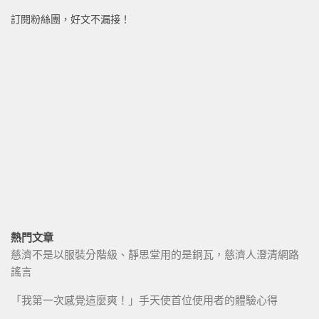
訂閱粉絲團，好文不漏接！
熱門文章
慈濟不是以服裝分階級、靜思堂用的是銅瓦，慈濟人澄清網路
謠言
「我第一次感覺這麼爽！」手天使首位使用者的體驗心得