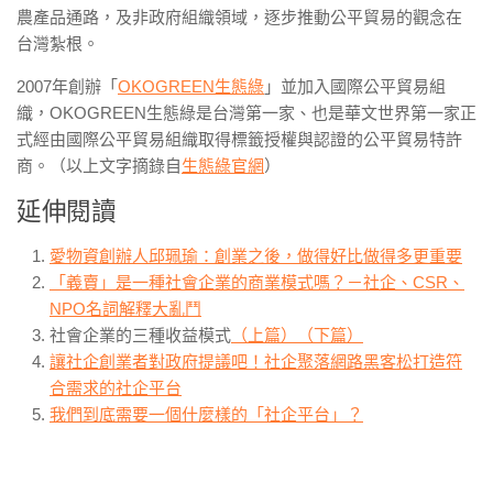
農產品通路，及非政府組織領域，逐步推動公平貿易的觀念在
台灣紮根。
2007年創辦「
OKOGREEN生態綠
」並加入國際公平貿易組
織，OKOGREEN生態綠是台灣第一家、也是華文世界第一家正
式經由國際公平貿易組織取得標籤授權與認證的公平貿易特許
商。（以上文字摘錄自
生態綠官網
）
延伸閱讀
愛物資創辦人邱珮瑜：創業之後，做得好比做得多更重要
「義賣」是一種社會企業的商業模式嗎？－社企、CSR、
NPO名詞解釋大亂鬥
社會企業的三種收益模式
（上篇）
（下篇）
讓社企創業者對政府提議吧！社企聚落網路黑客松打造符
合需求的社企平台
我們到底需要一個什麼樣的「社企平台」？