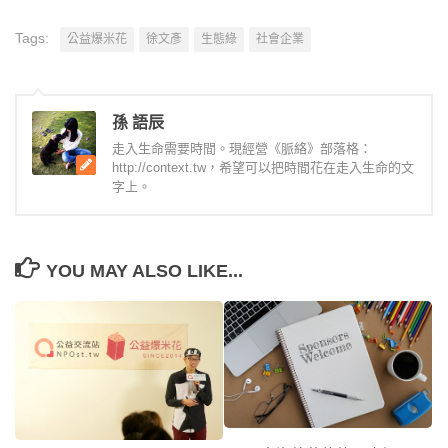
Tags:
公益爆米花
徐文彥
生態綠
社會企業
孫 語辰
走入生命需要時間。現經營《脈絡》部落格：
http://context.tw，希望可以把時間花在走入生命的文
字上。
YOU MAY ALSO LIKE...