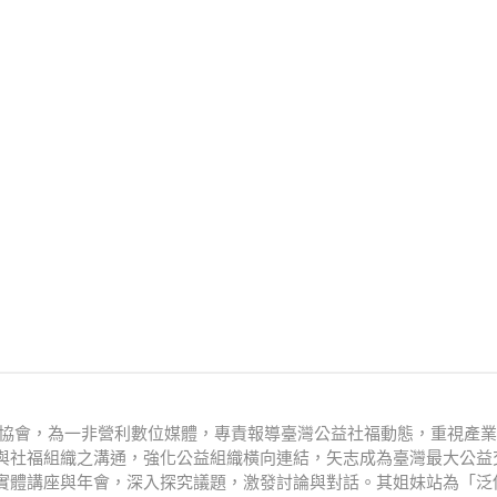
文化協會，為一非營利數位媒體，專責報導臺灣公益社福動態，重視產
與社福組織之溝通，強化公益組織橫向連結，矢志成為臺灣最大公益
實體講座與年會，深入探究議題，激發討論與對話。其姐妹站為「泛