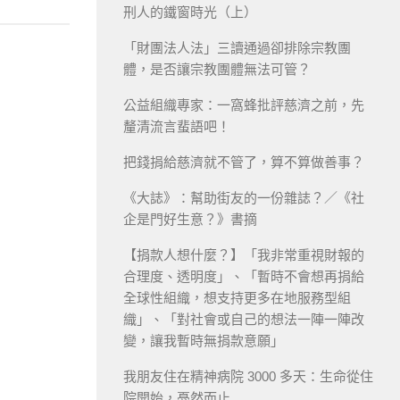
刑人的鐵窗時光（上）
「財團法人法」三讀通過卻排除宗教團
體，是否讓宗教團體無法可管？
公益組織專家：一窩蜂批評慈濟之前，先
釐清流言蜚語吧！
把錢捐給慈濟就不管了，算不算做善事？
《大誌》：幫助街友的一份雜誌？／《社
企是門好生意？》書摘
【捐款人想什麼？】「我非常重視財報的
合理度、透明度」、「暫時不會想再捐給
全球性組織，想支持更多在地服務型組
織」、「對社會或自己的想法一陣一陣改
變，讓我暫時無捐款意願」
我朋友住在精神病院 3000 多天：生命從住
院開始，戞然而止