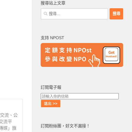
搜尋站上文章
搜
尋
關
鍵
支持 NPOST
字:
訂閱電子報
業交流、公
交流平
訂閱粉絲團，好文不漏接！
傳媒」旗