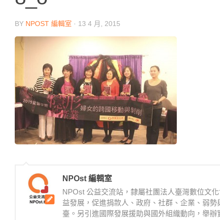
BY
NPOST 編輯室
·
13 4 月, 2015
NPOst 編輯室
NPOst 公益交流站，隸屬社團法人臺灣數位
益發展，促進捐款人、政府、社群、企業、弱勢
臺。另引進國際發展援助與國外組織動向，舉辦