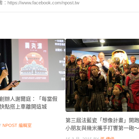
www.facebook.com/npost.tw
創辦人謝爾庭：「每當假
快點搭上車離開這城
第三屆法藍瓷「想像計畫」開
Y
NPOST 編輯室
小朋友與幾米攜手打響第一砲
16 3 月, 2015
BY
張 傳佳