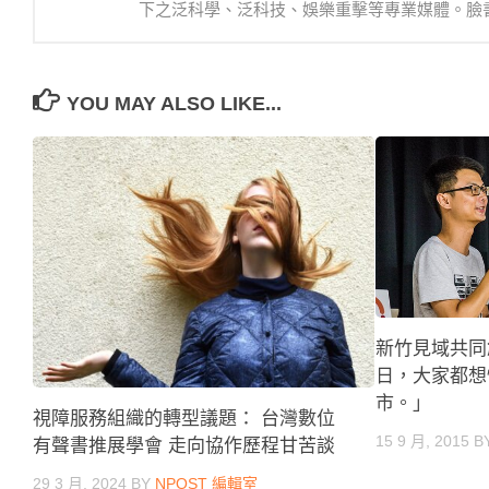
下之泛科學、泛科技、娛樂重擊等專業媒體。臉書：https://
YOU MAY ALSO LIKE...
新竹見域共同
日，大家都想
市。」
視障服務組織的轉型議題： 台灣數位
15 9 月, 2015
B
有聲書推展學會 走向協作歷程甘苦談
29 3 月, 2024
BY
NPOST 編輯室