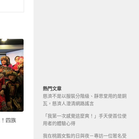
熱門文章
慈濟不是以服裝分階級、靜思堂用的是銅
瓦，慈濟人澄清網路謠言
「我第一次感覺這麼爽！」手天使首位使
跑！四族
用者的體驗心得
～
我在桃園女監的日與夜－專訪一位匿名受