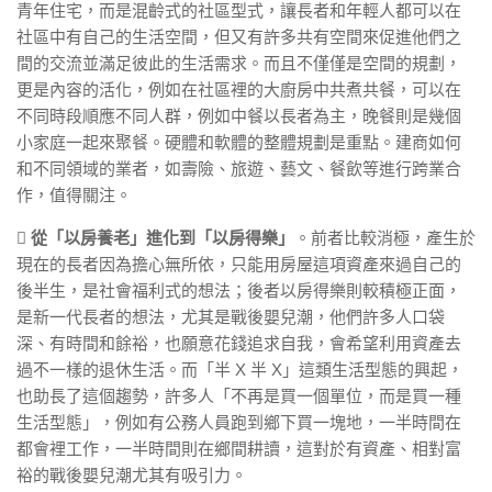
青年住宅，而是混齡式的社區型式，讓長者和年輕人都可以在
社區中有自己的生活空間，但又有許多共有空間來促進他們之
間的交流並滿足彼此的生活需求。而且不僅僅是空間的規劃，
更是內容的活化，例如在社區裡的大廚房中共煮共餐，可以在
不同時段順應不同人群，例如中餐以長者為主，晚餐則是幾個
小家庭一起來聚餐。硬體和軟體的整體規劃是重點。建商如何
和不同領域的業者，如壽險、旅遊、藝文、餐飲等進行跨業合
作，值得關注。

從「以房養老」進化到「以房得樂」
。前者比較消極，產生於
現在的長者因為擔心無所依，只能用房屋這項資產來過自己的
後半生，是社會福利式的想法；後者以房得樂則較積極正面，
是新一代長者的想法，尤其是戰後嬰兒潮，他們許多人口袋
深、有時間和餘裕，也願意花錢追求自我，會希望利用資產去
過不一樣的退休生活。而「半 X 半 X」這類生活型態的興起，
也助長了這個趨勢，許多人「不再是買一個單位，而是買一種
生活型態」，例如有公務人員跑到鄉下買一塊地，一半時間在
都會裡工作，一半時間則在鄉間耕讀，這對於有資產、相對富
裕的戰後嬰兒潮尤其有吸引力。