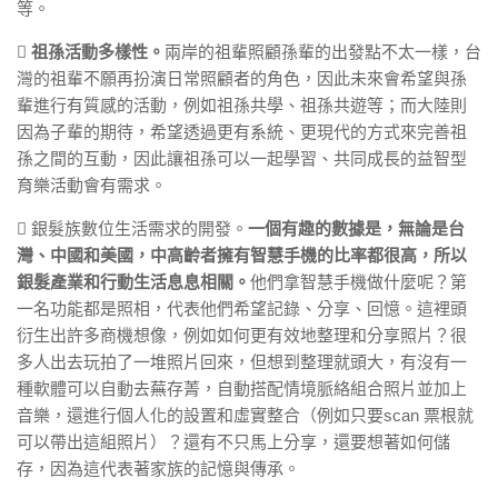
等。

祖孫活動多樣性。
兩岸的祖輩照顧孫輩的出發點不太一樣，台
灣的祖輩不願再扮演日常照顧者的角色，因此未來會希望與孫
輩進行有質感的活動，例如祖孫共學、祖孫共遊等；而大陸則
因為子輩的期待，希望透過更有系統、更現代的方式來完善祖
孫之間的互動，因此讓祖孫可以一起學習、共同成長的益智型
育樂活動會有需求。
 銀髮族數位生活需求的開發。
一個有趣的數據是，無論是台
灣、中國和美國，中高齡者擁有智慧手機的比率都很高，所以
銀髮產業和行動生活息息相關。
他們拿智慧手機做什麼呢？第
一名功能都是照相，代表他們希望記錄、分享、回憶。這裡頭
衍生出許多商機想像，例如如何更有效地整理和分享照片？很
多人出去玩拍了一堆照片回來，但想到整理就頭大，有沒有一
種軟體可以自動去蕪存菁，自動搭配情境脈絡組合照片並加上
音樂，還進行個人化的設置和虛實整合（例如只要scan 票根就
可以帶出這組照片）？還有不只馬上分享，還要想著如何儲
存，因為這代表著家族的記憶與傳承。