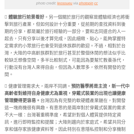
photo credit:
leosoueu
via
photopin
cc

體驗旅行前景看好
。另一個關於旅行的觀察是體驗經濟也將衝
擊到旅行產業，但如何設計十分重要，從前期的查找資料到後
期的分享，都是屬於旅行經驗的一部分，要和志同道合的人一
起去，只有分享以後才算完成，因此細緻、貼心，能夠掌握特
定需求的小眾旅行也會受到退休族群的歡迎。不過，相對於台
灣，大陸的中高齡族群對於旅行甚至於整個休閒的想法似乎比
較缺乏想像空間，多半比較制式，可能因為要幫忙教養孫代，
行動沒有台灣人來得自由，但因為人數眾多，依然有開發的空
間。
 健康管理需求大，兩岸不同調。
預防醫學將是主流，新一代中
高齡者對維持自身健康尤為重視，穿戴式裝置的出現也讓健康
管理變得更容易。
台灣因為有完整的軟硬體產業鏈在，對開發
這一塊商機很有興趣。有意思的是兩岸對於穿戴式裝置的需求
不大一樣：台灣著重精準度，希望針對個人體質提供特定資
訊，進行即時監控和提醒；大陸則趨向於家庭式，希望共同分
享和儲存家族健康資料等，因此特別在意隱私控制和分享機制