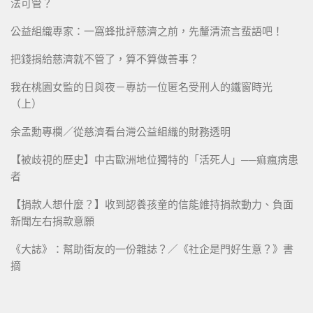
法可管？
公益組織專家：一窩蜂批評慈濟之前，先釐清流言蜚語吧！
把錢捐給慈濟就不管了，算不算做善事？
我在桃園女監的日與夜－專訪一位匿名受刑人的鐵窗時光
（上）
余孟勳專欄／從慈濟看台灣公益組織的財務透明
【被歧視的歷史】中古歐洲地位獨特的「活死人」──痲瘋病患
者
【捐款人想什麼？】收到認養孩童的信能維持捐款動力、負面
新聞左右捐款意願
《大誌》：幫助街友的一份雜誌？／《社企是門好生意？》書
摘