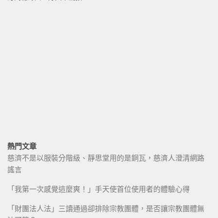
熱門文章
慈濟不是以服裝分階級、靜思堂用的是銅瓦，慈濟人澄清網路
謠言
「我第一次感覺這麼爽！」手天使首位使用者的體驗心得
「財團法人法」三讀通過卻排除宗教團體，是否讓宗教團體無