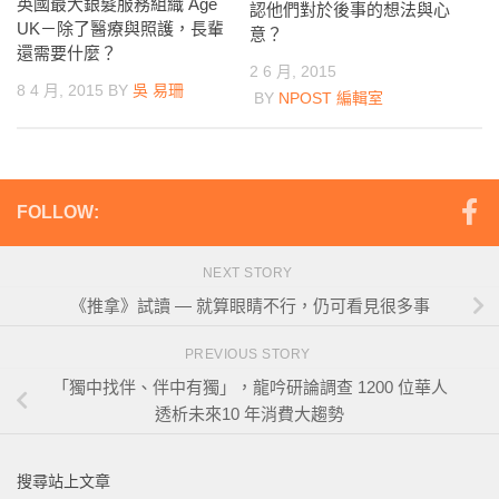
英國最大銀髮服務組織 Age
認他們對於後事的想法與心
UK－除了醫療與照護，長輩
意？
還需要什麼？
2 6 月, 2015
8 4 月, 2015
BY
吳 易珊
BY
NPOST 編輯室
FOLLOW:
NEXT STORY
《推拿》試讀 — 就算眼睛不行，仍可看見很多事
PREVIOUS STORY
「獨中找伴、伴中有獨」，龍吟研論調查 1200 位華人
透析未來10 年消費大趨勢
搜尋站上文章