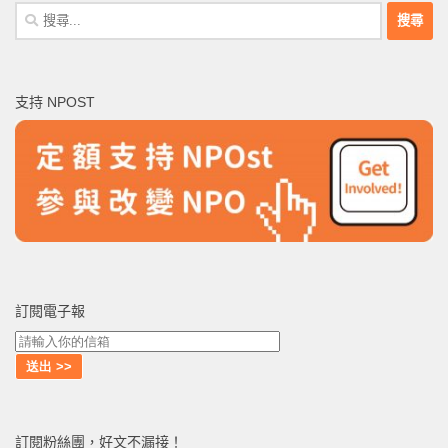
搜
尋
關
鍵
支持 NPOST
字:
訂閱電子報
訂閱粉絲團，好文不漏接！