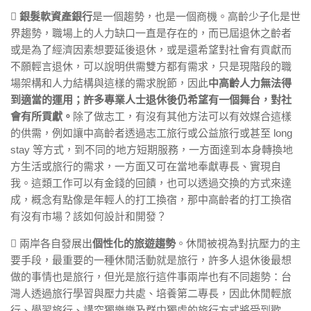

銀髮軟資產銀行
是一個趨勢，也是一個商機。高齡少子化是世
界趨勢，職場上的人力缺口一直是存在的，而已屆退休之齡者
或是為了經濟因素想要延後退休，或是還希望對社會有貢獻而
不願輕言退休，可以說明供需雙方都有需求，只是現階段的職
場架構和人力結構與這樣的需求脫節，因此
中高齡人力無法得
到適當的運用；許多專業人士退休後仍希望有一個舞台，對社
會有所貢獻。
除了做志工，有沒有其他方法可以有效媒合這樣
的供需，例如讓中高齡者透過志工旅行或公益旅行或甚至 long
stay 等方式，到不同的地方短期服務，一方面達到本身轉換地
方生活或旅行的需求，一方面又可在當地奉獻專長、實現自
我。這類工作可以有金錢的回饋，也可以透過交換的方式來達
成，概念有點像是年輕人的打工換宿，那中高齡者的打工換宿
有沒有市場？該如何設計和開發？
 兩岸各自發展出
個性化的旅遊趨勢
。休閒被視為對抗壓力的主
要手段，最重要的一種休閒活動就是旅行，許多人退休後最想
做的事情也是旅行，但光是旅行這件事兩岸也有不同趨勢：台
灣人透過旅行學習與壓力共處、培養第二專長，因此休閒輕旅
行、學習旅行、講究獨樂樂及群中獨處的旅行方式將受到歡