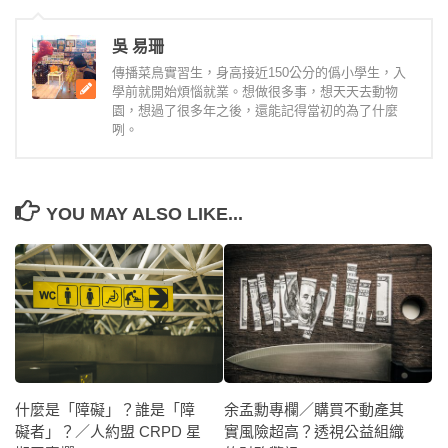
吳 易珊
傳播菜鳥實習生，身高接近150公分的僞小學生，入
學前就開始煩惱就業。想做很多事，想天天去動物
園，想過了很多年之後，還能記得當初的為了什麼
咧。
YOU MAY ALSO LIKE...
什麼是「障礙」？誰是「障
余孟勳專欄／購買不動產其
礙者」？／人約盟 CRPD 星
實風險超高？透視公益組織