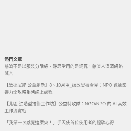
熱門文章
慈濟不是以服裝分階級、靜思堂用的是銅瓦，慈濟人澄清網路
謠言
【數據賦能 公益創新】8、10月場_讓改變被看見：NPO 數據影
響力全攻略系列線上課程
【北區-進階型技術工作坊】公益特攻隊：NGO/NPO 的 AI 高效
工作流實戰
「我第一次感覺這麼爽！」手天使首位使用者的體驗心得