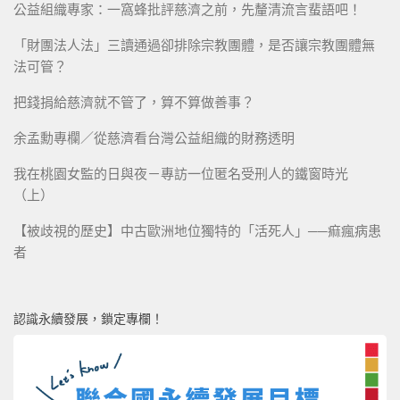
公益組織專家：一窩蜂批評慈濟之前，先釐清流言蜚語吧！
「財團法人法」三讀通過卻排除宗教團體，是否讓宗教團體無
法可管？
把錢捐給慈濟就不管了，算不算做善事？
余孟勳專欄／從慈濟看台灣公益組織的財務透明
我在桃園女監的日與夜－專訪一位匿名受刑人的鐵窗時光
（上）
【被歧視的歷史】中古歐洲地位獨特的「活死人」──痲瘋病患
者
認識永續發展，鎖定專欄！