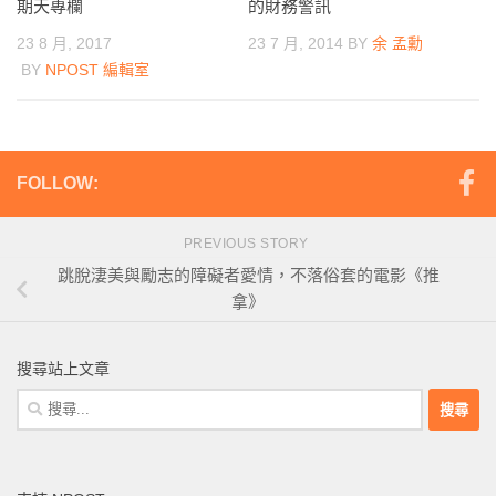
期天專欄
的財務警訊
23 8 月, 2017
23 7 月, 2014
BY
余 孟勳
BY
NPOST 編輯室
FOLLOW:
PREVIOUS STORY
跳脫淒美與勵志的障礙者愛情，不落俗套的電影《推
拿》
搜尋站上文章
搜
尋
關
鍵