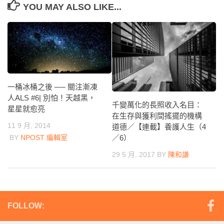
YOU MAY ALSO LIKE...
一桶冰桶之後 ── 關注漸凍
人ALS #6| 別怕！天越黑，
千變萬化的長照收入名目：
星星就愈亮
在生存與獲利間搖擺的機構
11 9 月, 2014
道德／【連載】養護人生（4
BY
NPOST 編輯室
／6）
29 5 月, 2017
BY
陳和謙
FOLLOW: