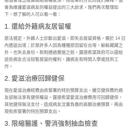
德協會理念推廣組組長楊家琪，用簡單的方式向我們解釋，協
會為維護愛滋病友的權益提出的三大訴求，我們再次整理如
下，想了解的人可以看一看：
1. 還給外籍病友居留權
原法規定，外籍人士診斷出愛滋，即失去居留資格，需於 14 日
內遣返出境；於是許多人因為種種原因留在台灣，躲躲藏藏之
外，也失去身份。新制通過實施之前，露德希望政府可以還給
這些病友合法短暫居留的權利，讓病友有時間入學或找到工
作。
2. 愛滋治療回歸健保
現在愛滋治療經費由疾管署的特別預算支出，繳交健保費的病
友卻無法享有健保權益。露德希望愛滋治療費用可回歸健保，
其他健保無法支付、造成病友沈重負擔的高額治療預算，再由
現有疾管署的特別預算支出。
3. 限縮醫護、警消強制抽血檢查