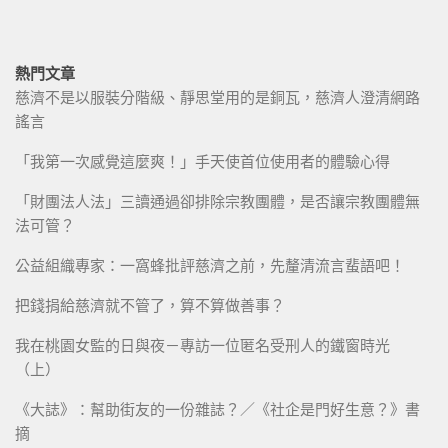
熱門文章
慈濟不是以服裝分階級、靜思堂用的是銅瓦，慈濟人澄清網路
謠言
「我第一次感覺這麼爽！」手天使首位使用者的體驗心得
「財團法人法」三讀通過卻排除宗教團體，是否讓宗教團體無
法可管？
公益組織專家：一窩蜂批評慈濟之前，先釐清流言蜚語吧！
把錢捐給慈濟就不管了，算不算做善事？
我在桃園女監的日與夜－專訪一位匿名受刑人的鐵窗時光
（上）
《大誌》：幫助街友的一份雜誌？／《社企是門好生意？》書
摘