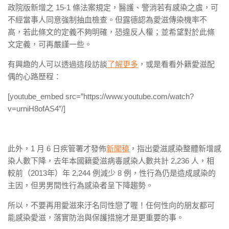
政院版新增之 15-1 條法案規定，醫護、警消若有感染之虞，可
不經當事人同意強制抽血檢查。但露德認為愛滋傳染機率不
高，若此條文的定義不夠明確，恐違反人權；並希望對於此條
文定義，可再嚴謹一些。
有興趣的人可以透過這段訪談
了解更多
，或是看看外籍愛滋配
偶的心路歷程：
[youtube_embed src=”https://www.youtube.com/watch?
v=urniH8ofAS4″/]
此外，1 月 6 日疾管署才發佈
新聞稿
，指出愛滋感染整體新增感
染人數下降，去年本國籍愛滋病毒感染人數共計 2,236 人，相
較前（2013年）年 2,244 例減少 8 例，性行為仍是造成感染的
主因，但男男間性行為感染者呈下降趨勢。
所以，不要再用愛滋來汙名同性戀了喔！任何性向的朋友都可
能感染愛滋，落實防治與保護措施才是更重要的事。