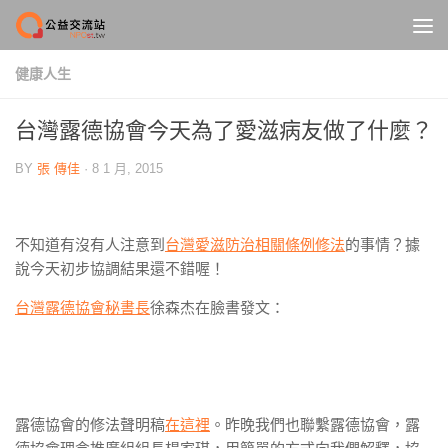
Skip to content
健康人生
台灣露德協會今天為了愛滋病友做了什麼？
BY
張 傳佳
·
8 1 月, 2015
不知道有沒有人注意到
台灣愛滋防治相關條例修法
的事情？據
說今天初步協調結果還不錯喔！
台灣露德協會秘書長
徐森杰在臉書發文：
露德協會的修法聲明稿
在這裡
。昨晚我們也聯繫露德協會，露