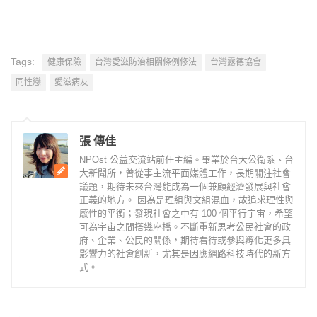
Tags:
健康保險
台灣愛滋防治相關條例修法
台灣露德協會
同性戀
愛滋病友
張 傳佳
NPOst 公益交流站前任主編。畢業於台大公衛系、台
大新聞所，曾從事主流平面媒體工作，長期關注社會
議題，期待未來台灣能成為一個兼顧經濟發展與社會
正義的地方。 因為是理組與文組混血，故追求理性與
感性的平衡；發現社會之中有 100 個平行宇宙，希望
可為宇宙之間搭幾座橋。不斷重新思考公民社會的政
府、企業、公民的關係，期待看待或參與孵化更多具
影響力的社會創新，尤其是因應網路科技時代的新方
式。