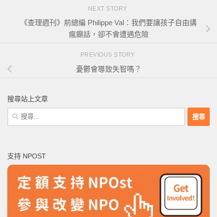
NEXT STORY
《查理週刊》前總編 Philippe Val：我們要讓孩子自由講
瘋癲話，卻不會遭遇危險
PREVIOUS STORY
憂鬱會導致失智嗎？
搜尋站上文章
搜
尋
關
鍵
支持 NPOST
字: