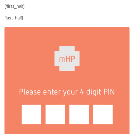
[/first_half]
[last_half]