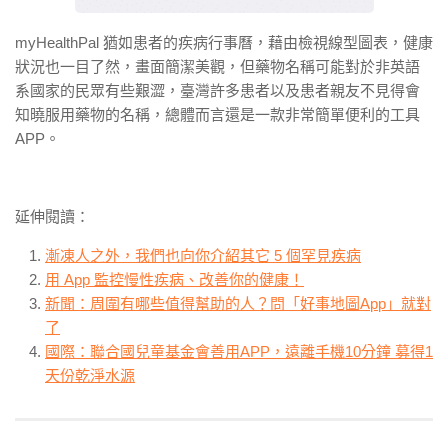
myHealthPal 猶如患者的疾病行事曆，藉由檢視線型圖表，健康
狀況也一目了然，畫面簡潔美觀，但藥物名稱可能對於非英語
系國家的民眾有些艱澀，臺灣許多患者以及患者親友不見得會
知曉服用藥物的名稱，總體而言還是一款非常簡單便利的工具
APP。
延伸閱讀：
漸凍人之外，我們也向你介紹其它 5 個罕見疾病
用 App 監控慢性疾病、改善你的健康！
新聞：周圍有哪些值得幫助的人？問「好事地圖App」就對
了
國際：聯合國兒童基金會善用APP，遠離手機10分鐘 募得1
天份乾淨水源