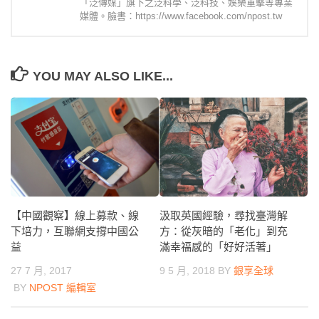
「泛傳媒」旗下之泛科學、泛科技、娛樂重擊等專業
媒體。臉書：https://www.facebook.com/npost.tw
YOU MAY ALSO LIKE...
【中國觀察】線上募款、線
汲取英國經驗，尋找臺灣解
下培力，互聯網支撐中國公
方：從灰暗的「老化」到充
益
滿幸福感的「好好活著」
27 7 月, 2017
9 5 月, 2018
BY
銀享全球
BY
NPOST 編輯室