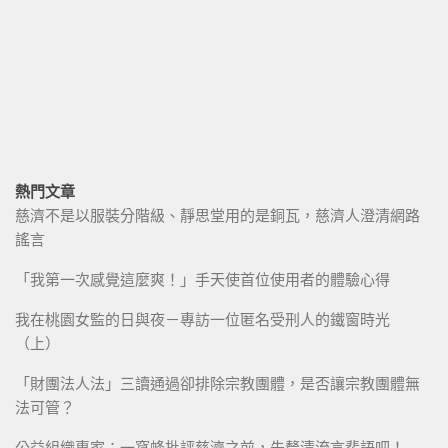
熱門文章
慈濟不是以服裝分階級、靜思堂用的是銅瓦，慈濟人澄清網路
謠言
「我第一次感覺這麼爽！」手天使首位使用者的體驗心得
我在桃園女監的日與夜－專訪一位匿名受刑人的鐵窗時光
（上）
「財團法人法」三讀通過卻排除宗教團體，是否讓宗教團體無
法可管？
公益組織專家：一窩蜂批評慈濟之前，先釐清流言蜚語吧！