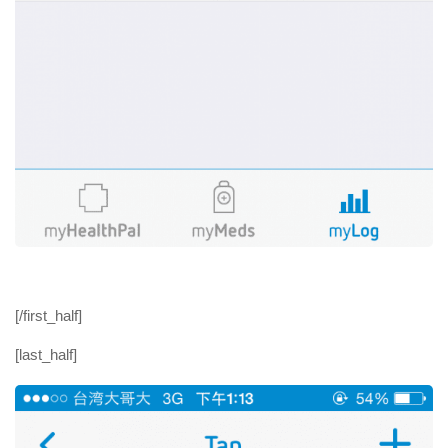
[/first_half]
[last_half]