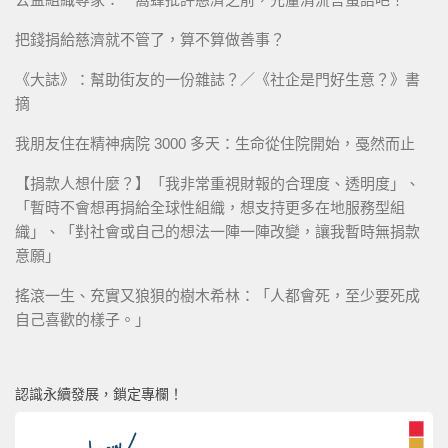
把錢捐給慈濟就不管了，算不算做善事？
《大誌》：幫助街友的一份雜誌？／《社企是門好生意？》書
摘
我朋友住在精神病院 3000 多天：生命從住院開始，戞然而止
【捐款人想什麼？】「我非常重視財報的合理度、透明度」、
「暫時不會想再捐給全球性組織，想支持更多在地服務型組
織」、「對社會或自己的想法一陣一陣改變，讓我暫時無捐款
意願」
搖滾一生、充實又狼狽的樹木希林：「人都會死，至少要死成
自己喜歡的樣子。」
認識永續發展，鎖定專欄！