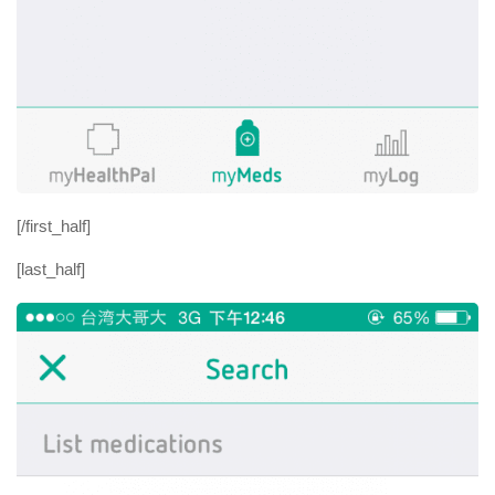
[/first_half]
[last_half]