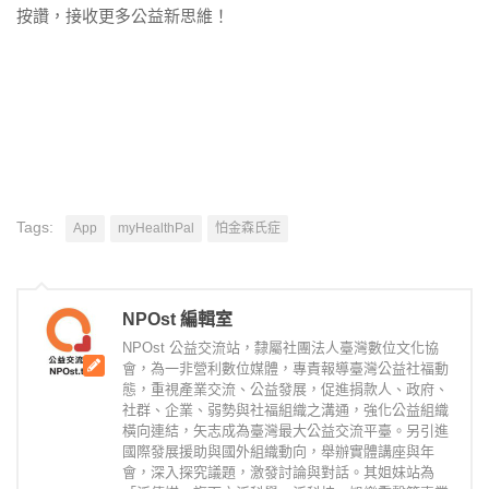
按讚，接收更多公益新思維！
Tags:
App
myHealthPal
怕金森氏症
NPOst 編輯室
NPOst 公益交流站，隸屬社團法人臺灣數位文化協
會，為一非營利數位媒體，專責報導臺灣公益社福動
態，重視產業交流、公益發展，促進捐款人、政府、
社群、企業、弱勢與社福組織之溝通，強化公益組織
橫向連結，矢志成為臺灣最大公益交流平臺。另引進
國際發展援助與國外組織動向，舉辦實體講座與年
會，深入探究議題，激發討論與對話。其姐妹站為