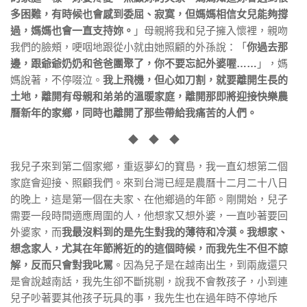
多困難，有時候也會感到委屈、寂寞，但媽媽相信女兒能夠撐
過，媽媽也會一直支持妳。
」母親將我和兒子擁入懷裡，親吻
我們的臉頰，哽咽地跟從小就由她照顧的外孫說：「
你過去那
邊，跟爺爺奶奶和爸爸團聚了，你不要忘記外婆喔……
」，媽
媽說著，不停啜泣。
我上飛機，但心如刀割，就要離開生長的
土地，離開有母親和弟弟的溫暖家庭，離開那即將迎接快樂農
曆新年的家鄉，同時也離開了那些帶給我痛苦的人們。
◆ ◆ ◆
我兒子來到第二個家鄉，重返夢幻的寶島，我一直幻想第二個
家庭會迎接、照顧我們。來到台灣已經是農曆十二月二十八日
的晚上，這是第一個在夫家、在他鄉過的年節。剛開始，兒子
需要一段時間適應周圍的人，他想家又想外婆，一直吵著要回
外婆家，而
我最沒料到的是先生對我的薄待和冷漠。我想家、
想念家人，尤其在年節將近的的這個時候，而我先生不但不諒
解，反而只會對我叱罵
。因為兒子是在越南出生，到兩歲還只
是會說越南話，我先生卻不斷挑剔，說我不會教孩子，小到連
兒子吵著要其他孩子玩具的事，我先生也在過年時不停地斥