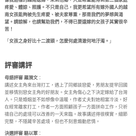
疼愛、體諒、照護。不只是自己，我更希望所有嫁外國人的越
南女孩能夠被先生疼愛、被夫家尊重，那是我們的夢想與渴
望。請諒解，也請幫助我們，不得已要遠嫁的女孩子其實很辛
苦！
「
女孩之身好比十二渡頭，怎麼何處清澈何地汙濁。
」
評審講評
母語評審 羅漪文
：
講述女主角來台灣打工，遇上了同鄉談戀愛，男朋友提早回國
並移情別戀女主角的好朋友。女主角傷心之下決定嫁給了台灣
人。只是婚姻並不如想像中溫暖，作者丈夫對她相當冷淡，好
在經常離家打工，作者一方面照顧孩子一方面拼命工作，只祈
禱自己的處境可以改善的一天來臨。故事講述得很樸實，細節
完整，不隱藏辛苦處境，但也不刻意煽動悲情。
決選評審 駱以軍
：