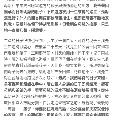
母親和弟弟終日盼望遠方的孩子與姊姊消息的地方。
我帶著因
懷孕而日漸明顯的肚子，不知道這次用一生來搏的賭注，是對
還是錯？外人的閒言閒語都被母親擋住，但即使母親不斷地安
慰我，要我別在懷孕時胡思亂想，但我明白母親的擔憂，只是
她一直壓抑著、隱藏著。
生產的日子很快也來到，我生了一個白皙、可愛的兒子。我先
生知道時很開心，產後第二十五天，我先生和公婆一同來到越
南看我和孩子，直到那時候，村民的閒話才停下來。兒子兩歲
時，我的結婚手續也辦妥。我們母子倆在越南時，我先生也很
盡責地寄錢到越南養孩子，因此我不需要太擔心。辦理擔保我
們母子倆去台灣的手續則遇到許多困難，花費也不少，我先生
得在台越兩地跑很多次才辦好。
最終，我們等待的日子來臨，
拿著護照和簽證在手中，陪在親人身邊的日子即將結束，握著
母親和弟弟的手，看著母親的淚水不斷在消瘦臉頰滑落。
即使
母親已經努力遮掩她的擔心，擔心我隻身在他鄉當人媳婦，被
欺負卻沒人鼓勵分擔。在我走進登機室之前，母親說了最後的
一席話：「
孩子，你要記住媽媽的話，公公婆婆和夫家就像妳
的家庭一樣，妳要疼愛、照顧妳的夫家，媽媽知道妳會遇到很