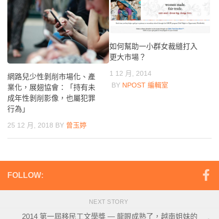
如何幫助一小群女裁縫打入
更大市場？
1 12 月, 2014
網路兒少性剝削市場化、產
BY
NPOST 編輯室
業化，展翅協會：「持有未
成年性剝削影像，也屬犯罪
行為」
25 12 月, 2018
BY
曾玉婷
FOLLOW:
NEXT STORY
2014 第一屆移民工文學獎 — 龍眼成熟了，越南姐妹的