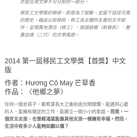
亦是台灣文學不可分割的一部分。
移民工文學獎的舉辦，即是為了鼓勵、並留下這段可貴
的歷史。藉由以新移民、移工為主體所生產的文字創
作，呈現異地漂流（移工）、兩個故鄉（新移民）、雙
重血緣（二代）的文學風貌。
2014 第一屆移民工文學獎【首獎】中文
版
作者：Hương Cỏ May 芒草香
作品：〈他鄉之夢〉
任何一個女孩子，都希望長大之後前途光明燦爛，能遇到心愛
的人、能擁有穩定的工作，能建立一個小小的家庭。
而我，一
個京北女孩，也曾經渴望能像其他女孩一樣擁有幸福。然而，
生活中有多少人能夠如願以償？