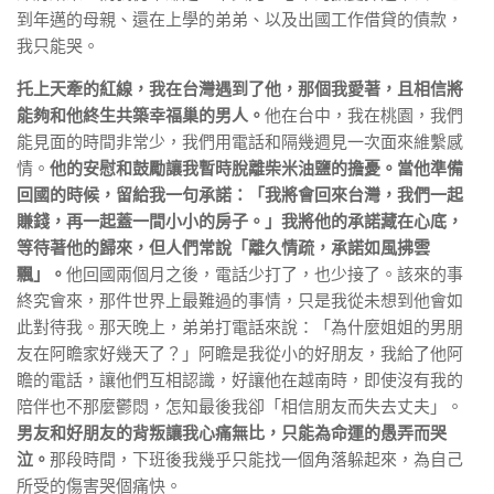
到年邁的母親、還在上學的弟弟、以及出國工作借貸的債款，
我只能哭。
托上天牽的紅線，我在台灣遇到了他，那個我愛著，且相信將
能夠和他終生共築幸福巢的男人。
他在台中，我在桃園，我們
能見面的時間非常少，我們用電話和隔幾週見一次面來維繫感
情。
他的安慰和鼓勵讓我暫時脫離柴米油鹽的擔憂。當他準備
回國的時候，留給我一句承諾：「我將會回來台灣，我們一起
賺錢，再一起蓋一間小小的房子。」我將他的承諾藏在心底，
等待著他的歸來，但人們常說「離久情疏，承諾如風拂雲
飄」。
他回國兩個月之後，電話少打了，也少接了。該來的事
終究會來，那件世界上最難過的事情，只是我從未想到他會如
此對待我。那天晚上，弟弟打電話來說：「為什麼姐姐的男朋
友在阿瞻家好幾天了？」阿瞻是我從小的好朋友，我給了他阿
瞻的電話，讓他們互相認識，好讓他在越南時，即使沒有我的
陪伴也不那麼鬱悶，怎知最後我卻「相信朋友而失去丈夫」。
男友和好朋友的背叛讓我心痛無比，只能為命運的愚弄而哭
泣。
那段時間，下班後我幾乎只能找一個角落躲起來，為自己
所受的傷害哭個痛快。