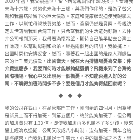
2000 年初，我父親過世，留下給母親兩個年幼的孩子。當時我
未滿十六歲，弟弟也未滿十三歲，與我們作伴的，是為了替父
親和我醫病所留下的巨大債款。家庭和健康狀況迫使我輟學去
工作，以幫忙母親扶養弟弟，然而，貧窮仍然是貧窮。母親決
定去借錢讓我到台灣工作，只希望我們的生活能夠好轉。去仲
介公司報到那天，我帶著滿懷希望，期待自己能早點去台灣工
作賺錢，以幫助母親和弟弟。經過兩個月的培訓，我被挑上，
出國時間也安排妥當，然而，隨著我一起出國的是家人到處借
來的七千美元債款。
出國當天，我在大內排機場憂喜交集：仲
介費這麼多，我要到何時才能賺夠錢還債？飛機來到了台灣的
國際機場，我心中又出現另一個擔憂，不知能否進入好的公
司，不曉得加班時間多不多？要幾個月才能夠寄錢回家呢？
◆ ◆ ◆
我的公司在龜山，在品管部門工作，剛開始的四個月，因為我
是新員工而不得加班。到第五個月，終於能夠加班了，但公司
的加班費只有 1.33 倍，即使我加班再多也賺不了多少錢。後來
遇上經濟衰退期，公司又改成八小時制，沒有加班。兩年合約
即將結束，而我仍未賺足七千美元，心中的擔憂揮之不去，想