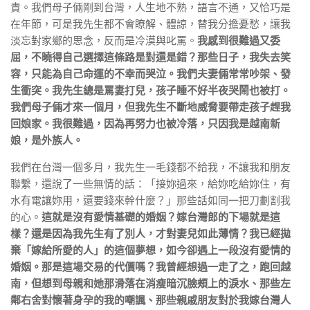
責。我們母子倆剛到台灣，人生地不熟，語言不通，又恰巧是
在年節，可是我先生都不會瞭解、體諒，替我分擔憂愁，讓我
淡忘對家鄉的思念，反而是冷漠與叱罵。
我感到很難過又委
屈，不曉得自己選擇這條路是對還是錯？那些日子，我失去笑
容，只能為自己命運的不幸而哭泣。我們夫妻倆常常吵架、發
生衝突。我先生總是罵妻打兒，孩子睡不好半夜哭鬧也被打。
我們母子倆才來一個月，但我先生不斷地威脅要帶走孩子趕我
回娘家。我很難過，因為再努力也被冷落，只因我是越南新
娘，是外族人。
我們在台灣一個多月，我先生一毛錢都不給我，不讓我和朋友
聯繫，還說了一些無情的話：「接妳過來，給妳吃給妳住，有
水有電讓妳用，還要錢來幹什麼？」那些話如同一把刀劃割我
的心。
這就是沒有愛情基礎的婚姻？嫁台灣郎的下場就是這
樣？還是因為我先生有了別人，才對妻兒如此薄情？我已經拋
棄「嫁給所愛的人」的這個夢想，如今卻遇上一段沒有愛情的
婚姻。那是這場交易的代價嗎？我曾經想過一走了之，跑回越
南，但想到母親和她那滑落在消瘦暗沉臉頰上的淚水、那些左
鄰右舍對懷著身孕的我的嘲諷、那些親戚朋友對於我嫁台灣人