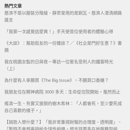
熱門文章
慈濟不是以服裝分階級、靜思堂用的是銅瓦，慈濟人澄清網路
謠言
「我第一次感覺這麼爽！」手天使首位使用者的體驗心得
《大誌》：幫助街友的一份雜誌？／《社企是門好生意？》書
摘
我在桃園女監的日與夜－專訪一位匿名受刑人的鐵窗時光
（上）
為什麼有人寧願買《The Big Issue》，不願買口香糖？
我朋友住在精神病院 3000 多天：生命從住院開始，戞然而止
搖滾一生、充實又狼狽的樹木希林：「人都會死，至少要死成
自己喜歡的樣子。」
【捐款人想什麼？】「我非常重視財報的合理度、透明度」、
「暫時不會想再捐給全球性組織，想支持更多在地服務型組