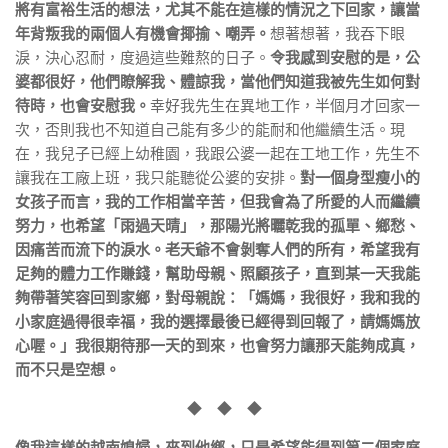
將有富裕生活的想法，尤其不能在這樣的情況之下回家，讓當
年背叛我的兩個人有機會揶揄、嘲弄。
想著想著，我吞下眼
淚，決心忍耐，度過這些難熬的日子。
令我感到安慰的是，公
婆都很好，他們瞭解我、體諒我，當他們知道我被先生如何對
待時，也會安慰我。
幸好我先生在異地工作，半個月才回家一
次，否則我也不知道自己能有多少的能耐和他繼續生活。現
在，我兒子已經上幼稚園，我跟公婆一起在工地工作，先生不
讓我在工廠上班，我只能聽從公婆的安排。
對一個身型瘦小的
女孩子而言，我的工作相當辛苦，但我會為了所愛的人而繼續
努力，也希望「雨過天晴」，那陽光將曬乾我的孤單、鄉愁、
因痛苦而流下的淚水。老天爺不會剝奪人們的所有，希望我有
足夠的體力工作賺錢，幫助母親、照顧孩子，直到某一天我能
夠帶著笑容回到家鄉，對母親說：「媽媽，我很好，我和我的
小家庭過得很幸福，我的選擇最後已經得到回報了，請媽媽放
心喔。」我很期待那一天的到來，也會努力讓那天能夠成真，
而不只是空想。
◆ ◆ ◆
像我這樣的越南媳婦，來到他鄉，只是希望能得到第二個家庭