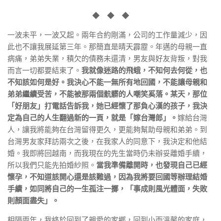
◆ ◆ ◆
一波未平，一波又起。兩年合約剛滿，公司的工作量減少，因
此也不讓我展延第三年。那簡直是晴天霹靂。年邁的母親一直
病痛，弟弟失業，積欠的債務未還清，男友與好友背叛，對我
而言一切都要結束了。
我就像迷路的飛蛾，不知何去何從，也
不知該如何是好。我決心不能一無所有地回國，不能讓母親和
弟弟繼續受苦，不能被那兩個骯髒的人嘲笑奚落。某天，那位
「好朋友」打電話告訴我，她已經懷了那負心漢的孩子，我決
定為自己的人生翻過新的一頁，就是「嫁台灣郎」。
嫁給台灣
人，讓我將能夠在台灣留得更久，更能夠幫助母親和弟弟。到
台灣男友家拜訪兩次之後，在我家人的同意下，我決定和他結
婚。我即將回越南，而我現在的先生當時仍未辦妥離婚手續，
所以我們只能先拍婚紗照。
當我準備離開時，也發現自己已經
懷孕，不知道該開心還是該難過，因為我將要回國等辦理結婚
手續，如同將自己的一生孤注一擲，「事成則風光體面，失敗
則顏面盡失」。
相隔兩年，我終於回到了親愛的家鄉，回到小而溫馨的家庭，