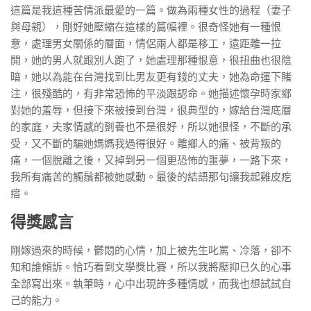
這篇是我這種苦情派最愛的一篇。做為兩種女性的過程（妻子
與母親），剛好她壓縮在這樣的篇幅裡。很奇怪她有一種恨
意，處理男女關係的層面，情侶兩人都是移工，遠距離一拉
開，她的男人就跟別人跑了，她處理那種恨意，很扭曲也很陰
暗，她以為能在台灣找到比男友更有錢的丈夫，她為命運下賭
注，很殘酷的，有非常恐怖的平淡跟認命。她描述懷孕時家鄉
對她的羞辱，但接下來被接到台灣，很典型的，嫁給台灣底層
的家庭，夫家情感的㔁養也不是很好，所以她很怪，不斷的承
受，又不斷的騙她媽媽我過得很好。離鄉人的痛、被背叛的
痛，一個脫離之後，又掉到另一個更恐怖的噩夢，一路下來，
我所有痛苦的觸鬚都被她感動。最後的結語那句讓我起雞皮疙
瘩。
得獎感言
剛嫁過來的時候，鬱悶的心情，加上被先生叱罵、冷落，卻不
知和誰傾訴。恰巧看到文學獎比賽，所以我將壓抑已久的心事
全部寫出來。執筆時，心中出現許多種情感，而我也想試試自
己的能力。