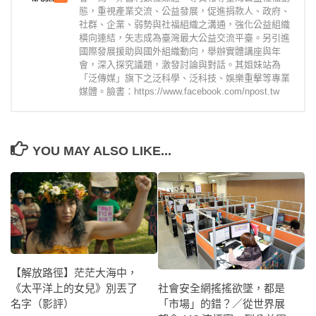
態，重視產業交流、公益發展，促進捐款人、政府、
社群、企業、弱勢與社福組織之溝通，強化公益組織
橫向連結，矢志成為臺灣最大公益交流平臺。另引進
國際發展援助與國外組織動向，舉辦實體講座與年
會，深入探究議題，激發討論與對話。其姐妹站為
「泛傳媒」旗下之泛科學、泛科技、娛樂重擊等專業
媒體。臉書：https://www.facebook.com/npost.tw
YOU MAY ALSO LIKE...
【解放路徑】茫茫大海中，
社會安全網搖搖欲墜，都是
《太平洋上的女兒》別丟了
「市場」的錯？／從世界展
名字（影評）