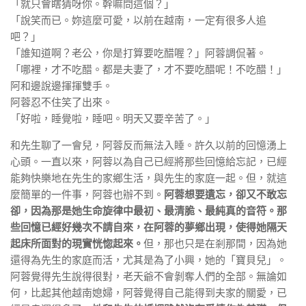
「就只會瞎猜呀你。幹嘛問這個？」
「說笑而已。妳這麼可愛，以前在越南，一定有很多人追
吧？」
「誰知道啊？老公，你是打算要吃醋喔？」阿蓉調侃著。
「哪裡，才不吃醋。都是夫妻了，才不要吃醋呢！不吃醋！」
阿和邊說邊揮揮雙手。
阿蓉忍不住笑了出來。
「好啦，睡覺啦，睡吧。明天又要辛苦了。」
和先生聊了一會兒，阿蓉反而無法入睡。許久以前的回憶湧上
心頭。一直以來，阿蓉以為自己已經將那些回憶給忘記，已經
能夠快樂地在先生的家鄉生活，與先生的家庭一起。但，就這
麼簡單的一件事，阿蓉也辦不到。
阿蓉想要遺忘，卻又不敢忘
卻，因為那是她生命旋律中最初、最清脆、最純真的音符。那
些回憶已經好幾次不請自來，在阿蓉的夢鄉出現，使得她隔天
起床所面對的現實恍惚起來。
但，那也只是在剎那間，因為她
還得為先生的家庭而活，尤其是為了小興，她的「寶貝兒」。
阿蓉覺得先生說得很對，老天爺不會剝奪人們的全部。無論如
何，比起其他越南媳婦，阿蓉覺得自己能得到夫家的關愛，已