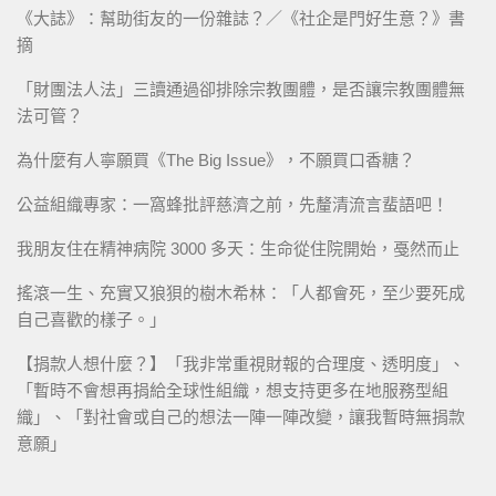
《大誌》：幫助街友的一份雜誌？／《社企是門好生意？》書
摘
「財團法人法」三讀通過卻排除宗教團體，是否讓宗教團體無
法可管？
為什麼有人寧願買《The Big Issue》，不願買口香糖？
公益組織專家：一窩蜂批評慈濟之前，先釐清流言蜚語吧！
我朋友住在精神病院 3000 多天：生命從住院開始，戞然而止
搖滾一生、充實又狼狽的樹木希林：「人都會死，至少要死成
自己喜歡的樣子。」
【捐款人想什麼？】「我非常重視財報的合理度、透明度」、
「暫時不會想再捐給全球性組織，想支持更多在地服務型組
織」、「對社會或自己的想法一陣一陣改變，讓我暫時無捐款
意願」