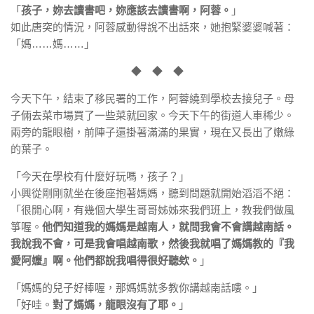
「
孩子，妳去讀書吧，妳應該去讀書啊，阿蓉。
」
如此唐突的情況，阿蓉感動得說不出話來，她抱緊婆婆喊著：
「媽……媽……」
◆ ◆ ◆
今天下午，結束了移民署的工作，阿蓉繞到學校去接兒子。母
子倆去菜市場買了一些菜就回家。今天下午的街道人車稀少。
兩旁的龍眼樹，前陣子還掛著滿滿的果實，現在又長出了嫩綠
的葉子。
「今天在學校有什麼好玩嗎，孩子？」
小興從剛剛就坐在後座抱著媽媽，聽到問題就開始滔滔不絕：
「很開心啊，有幾個大學生哥哥姊姊來我們班上，教我們做風
箏喔。
他們知道我的媽媽是越南人，就問我會不會講越南話。
我說我不會，可是我會唱越南歌，然後我就唱了媽媽教的『我
愛阿嬤』啊。他們都說我唱得很好聽欸。
」
「媽媽的兒子好棒喔，那媽媽就多教你講越南話嘍。」
「好哇。
對了媽媽，龍眼沒有了耶。
」