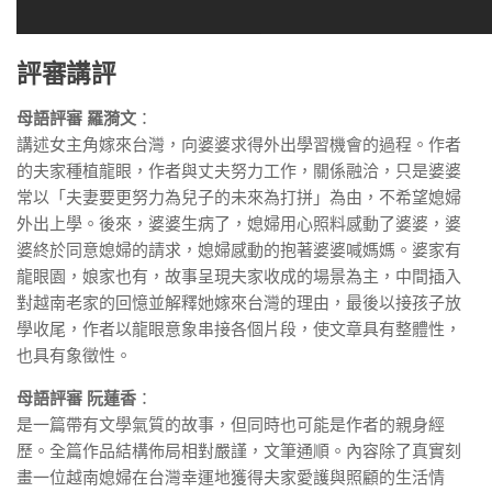
評審講評
母語評審 羅漪文
：
講述女主角嫁來台灣，向婆婆求得外出學習機會的過程。作者
的夫家種植龍眼，作者與丈夫努力工作，關係融洽，只是婆婆
常以「夫妻要更努力為兒子的未來為打拼」為由，不希望媳婦
外出上學。後來，婆婆生病了，媳婦用心照料感動了婆婆，婆
婆終於同意媳婦的請求，媳婦感動的抱著婆婆喊媽媽。婆家有
龍眼園，娘家也有，故事呈現夫家收成的場景為主，中間插入
對越南老家的回憶並解釋她嫁來台灣的理由，最後以接孩子放
學收尾，作者以龍眼意象串接各個片段，使文章具有整體性，
也具有象徵性。
母語評審 阮蓮香
：
是一篇帶有文學氣質的故事，但同時也可能是作者的親身經
歷。全篇作品結構佈局相對嚴謹，文筆通順。內容除了真實刻
畫一位越南媳婦在台灣幸運地獲得夫家愛護與照顧的生活情