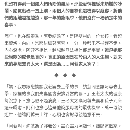
也沒有得到一個如人們所盼的結局。那些愛情裡從未煩膩的吵
鬧、賭氣戲碼一直上演，兩個人的自尊也趁機得以縱容，將他
們的距離越拉越遠。那一年的龍眼季，他們沒有一樁預定中的
喜事。
隔年，也在龍眼季，阿發結婚了，是隔壁村的一位女孩，看起
來賢淑、內向。愁悶糾纏著阿蓉，一分一秒都甩不掉趕不走。
內心深處，阿蓉不相信，越想越無法相信那是事實。
難道她那
些模糊的感覺是真的，真正的原因是在於兩人的人生觀、對未
來的夢想差異太大，還是因為……阿蓉家太窮？！
◆ ◆ ◆
「媽，我想跟您談談我老婆去上學的事。請您同意讓阿蓉去上
學，家裡的事我們夫妻倆會安排妥當的嘛。」王老太太的健康
每況愈下。擔心敵不過病魔，王老太太喚阿蓉夫妻和孫子到床
邊來囑咐。阿和也擔心這是他說服母親的最後機會，萬一母親
逝世，他讓阿蓉去上課，心頭也會對母親過意不去。
「阿蓉啊，妳就為了妳老公，盡心盡力照顧他，照顧這個家。