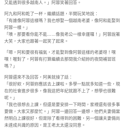
又能遇到很多越南人。」阿蓉笑著回答。
阿九和阿和乾了一杯，繼續話題，半開玩笑地說：
「有誰像阿蓉這樣嗎？我也想娶一個越南老婆，像阿和能娶到
阿蓉一樣。」
「噢，那要看你能不能……像我老公一樣幸運囉！」阿蓉說著
大笑，大家也跟著一起笑了起來。
「嗯，阿和要很有福氣，才能娶到像阿蓉這樣的老婆呀！嘿
嘿！喔對了，阿蓉有打算繼續去那間我介紹妳的夜間補習班
嗎？」
阿蓉還來不及回答，阿美就接了話：
「很好欸，阿蓉妳應該去上課啦。多學一點就多知道一些，現
在的社會進步很多，像我這把年紀就跟不上了，想學也很難
呢。」
「我也很想去上課，但還是要安排一下時間，家裡還有很多事
要做，大家又那麼忙。」阿蓉一邊回答一邊想，他們夫妻倆當
然明白上課很好，但是除了看得到的困難，另一個讓夫妻倆尚
未達成共識的原因，是王老太太還沒同意。