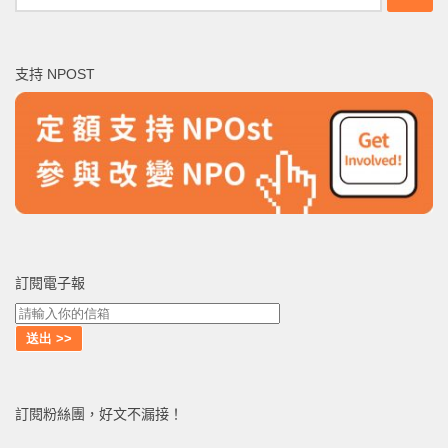
尋
關
鍵
支持 NPOST
字:
訂閱電子報
訂閱粉絲團，好文不漏接！