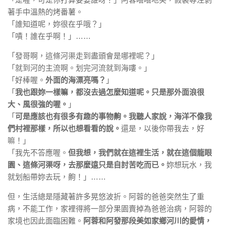
著手中溫熱的烤番薯。
「誰知道呢，妳很在乎哦？」
「嘖！誰在乎啊！」……
「發哥啊，這條河渠走到盡頭會是哪裡呢？」
「就到河的主流啊。划完河流就到海嘍。」
「好棒喔。
外面的海漂亮嗎？
」
「
我也跟妳一樣嘛，都沒去過怎麼知道呢。只是那外面浪很
大、風很強的喔。
」
「
可是應該也有很多有趣的事物齁。我聽人家說，海洋不像我
們村裡那樣，所以也想看看的說。
還是，以後你帶我去，好
嘛！」
「我先不答應喔。
但我想，我們就在這裡生活，就在這個龍眼
園、這條河渠呀，去那麼遠只是自討苦吃而已。
妳想玩水，我
就划船帶妳去玩，齁！」……
但，生活總是隱藏著許多晃悠波折。阿蓉的爸爸突然生了重
病，不能工作，家裡得將一部分果園賣掉為爸爸治病，阿蓉的
家境也因此面臨困難。
阿蓉和阿發那段美如家鄉河川的愛情，