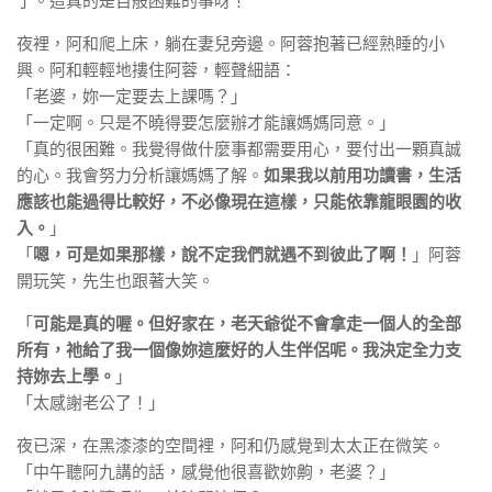
了。這真的是百般困難的事呀！
夜裡，阿和爬上床，躺在妻兒旁邊。阿蓉抱著已經熟睡的小
興。阿和輕輕地摟住阿蓉，輕聲細語：
「老婆，妳一定要去上課嗎？」
「一定啊。只是不曉得要怎麼辦才能讓媽媽同意。」
「真的很困難。我覺得做什麼事都需要用心，要付出一顆真誠
的心。我會努力分析讓媽媽了解。
如果我以前用功讀書，生活
應該也能過得比較好，不必像現在這樣，只能依靠龍眼園的收
入。
」
「
嗯，可是如果那樣，說不定我們就遇不到彼此了啊！
」阿蓉
開玩笑，先生也跟著大笑。
「
可能是真的喔。但好家在，老天爺從不會拿走一個人的全部
所有，祂給了我一個像妳這麼好的人生伴侶呢。我決定全力支
持妳去上學。
」
「太感謝老公了！」
夜已深，在黑漆漆的空間裡，阿和仍感覺到太太正在微笑。
「中午聽阿九講的話，感覺他很喜歡妳齁，老婆？」