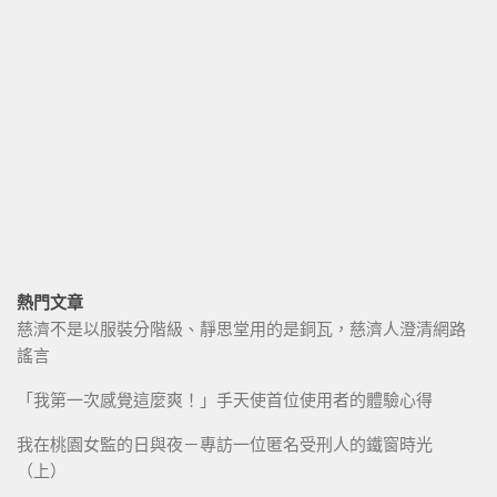
熱門文章
慈濟不是以服裝分階級、靜思堂用的是銅瓦，慈濟人澄清網路
謠言
「我第一次感覺這麼爽！」手天使首位使用者的體驗心得
我在桃園女監的日與夜－專訪一位匿名受刑人的鐵窗時光
（上）