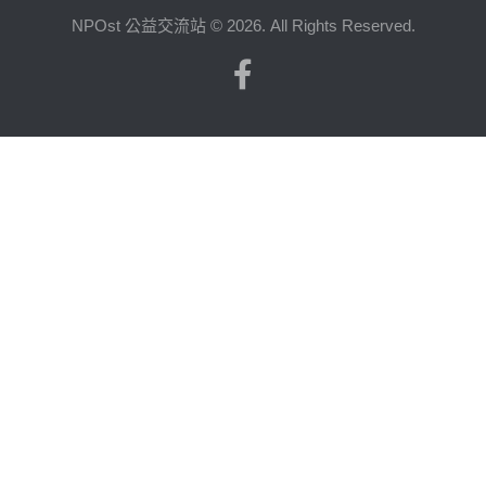
NPOst 公益交流站 © 2026. All Rights Reserved.