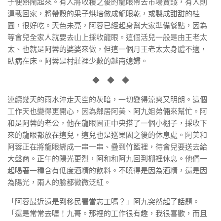
子便熱鬧起來。有人將收穫之後的龍眼帶去市場賣錢，有人則
運載回家，將帶殼的果子烘培做成龍眼乾，或製成甜甜的桂
圓，很好吃。天色未亮，阿蓉已經起身幫大家準備餐點，因為
等會兒全家人就要去山上採收龍眼。這個活兒一般是由王老太
太、也就是阿蓉的婆婆來做，但這一個月王老太太身體不適，
臥病在床。阿蓉是村莊裡少數的越南媳婦。
◆ ◆ ◆
連續幾天的雨水沖走天空的灰暗，一切變得涼爽又明朗。這個
工作天也變得更開心，因為鄰居阿美、阿九姐弟倆來幫忙。阿
和是阿蓉的老公，他在龍眼園正中央搭了一個小棚子，採收下
來的龍眼都放在這兒，這兒也是巡果園之後的休息處。阿美和
阿蓉正在將龍眼綁成一串一串、疊到竹籃裡，待會兒要送去給
大盤商。正午的陽光更烈，阿和和阿九回到棚裡休息。他們一
起喝著一種含有低度酒精的飲料。不曉得是因為酒精，還是因
為陽光，兩人的臉都微微泛紅。
「阿蓉最近還是到移民署當志工嗎？」阿九突然起了話題。
「還是常常去喔！九哥。那裡的工作很有趣，我很喜歡，而且