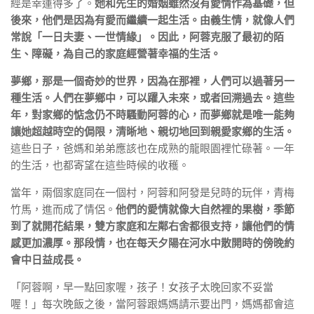
經是幸運得多了。
她和先生的婚姻雖然沒有愛情作為基礎，但
後來，他們是因為有愛而繼續一起生活。由義生情，就像人們
常說「一日夫妻、一世情緣」。因此，阿蓉克服了最初的陌
生、障礙，為自己的家庭經營著幸福的生活。
夢鄉，那是一個奇妙的世界，因為在那裡，人們可以過著另一
種生活。人們在夢鄉中，可以躍入未來，或者回溯過去。這些
年，對家鄉的惦念仍不時騷動阿蓉的心，而夢鄉就是唯一能夠
讓她超越時空的侷限，清晰地、親切地回到親愛家鄉的生活。
這些日子，爸媽和弟弟應該也在成熟的龍眼園裡忙碌著。一年
的生活，也都寄望在這些時候的收穫。
當年，兩個家庭同在一個村，阿蓉和阿發是兒時的玩伴，青梅
竹馬，進而成了情侶。
他們的愛情就像大自然裡的果樹，季節
到了就開花結果，雙方家庭和左鄰右舍都很支持，讓他們的情
感更加濃厚。那段情，也在每天夕陽在河水中散開時的傍晚約
會中日益成長。
「阿蓉啊，早一點回家喔，孩子！女孩子太晚回家不妥當
喔！」每次晚飯之後，當阿蓉跟媽媽請示要出門，媽媽都會這