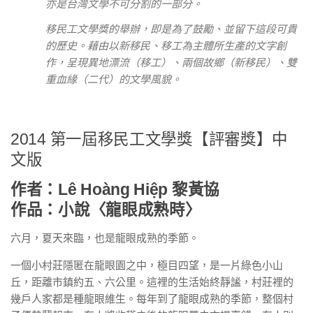
亦是台灣文學不可分割的一部分。
移民工文學獎的舉辦，即是為了鼓勵、並留下這段可貴
的歷史。藉由以新移民、移工為主體所生產的文字創
作，呈現異地漂流（移工）、兩個故鄉（新移民）、雙
重血緣（二代）的文學風貌。
2014 第一屆移民工文學獎【評審獎】中
文版
作者：Lê Hoàng Hiệp
黎黃協
作品：小說〈龍眼成熟時〉
六月，夏天來臨，也是龍眼成熟的季節。
一個小村莊隱匿在龍眼園之中，極目四望，是一片綠色小山
丘，距離市鎮約五、六公里。這裡的生活始終靜謐，村莊裡的
幾戶人家都是種龍眼維生。每年到了龍眼成熟的季節，整個村