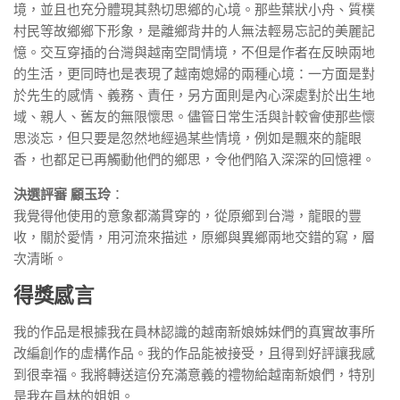
境，並且也充分體現其熱切思鄉的心境。那些葉狀小舟、質樸
村民等故鄉鄉下形象，是離鄉背井的人無法輕易忘記的美麗記
憶。交互穿插的台灣與越南空間情境，不但是作者在反映兩地
的生活，更同時也是表現了越南媳婦的兩種心境：一方面是對
於先生的感情、義務、責任，另方面則是內心深處對於出生地
域、親人、舊友的無限懷思。儘管日常生活與計較會使那些懷
思淡忘，但只要是忽然地經過某些情境，例如是飄來的龍眼
香，也都足已再觸動他們的鄉思，令他們陷入深深的回憶裡。
決選評審 顧玉玲
：
我覺得他使用的意象都滿貫穿的，從原鄉到台灣，龍眼的豐
收，關於愛情，用河流來描述，原鄉與異鄉兩地交錯的寫，層
次清晰。
得獎感言
我的作品是根據我在員林認識的越南新娘姊妹們的真實故事所
改編創作的虛構作品。我的作品能被接受，且得到好評讓我感
到很幸福。我將轉送這份充滿意義的禮物給越南新娘們，特別
是我在員林的姐姐。