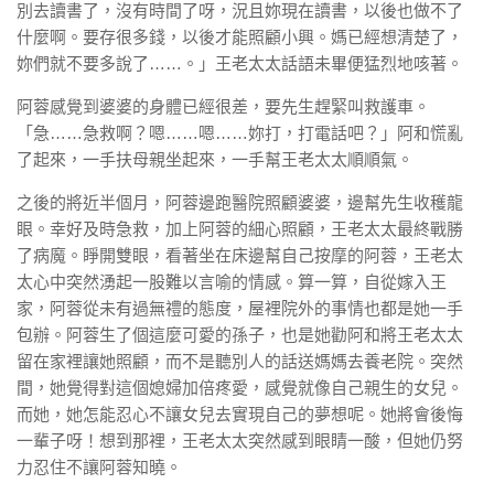
別去讀書了，沒有時間了呀，況且妳現在讀書，以後也做不了
什麼啊。要存很多錢，以後才能照顧小興。媽已經想清楚了，
妳們就不要多說了……。」王老太太話語未畢便猛烈地咳著。
阿蓉感覺到婆婆的身體已經很差，要先生趕緊叫救護車。
「急……急救啊？嗯……嗯……妳打，打電話吧？」阿和慌亂
了起來，一手扶母親坐起來，一手幫王老太太順順氣。
之後的將近半個月，阿蓉邊跑醫院照顧婆婆，邊幫先生收穫龍
眼。幸好及時急救，加上阿蓉的細心照顧，王老太太最終戰勝
了病魔。睜開雙眼，看著坐在床邊幫自己按摩的阿蓉，王老太
太心中突然湧起一股難以言喻的情感。算一算，自從嫁入王
家，阿蓉從未有過無禮的態度，屋裡院外的事情也都是她一手
包辦。阿蓉生了個這麼可愛的孫子，也是她勸阿和將王老太太
留在家裡讓她照顧，而不是聽別人的話送媽媽去養老院。突然
間，她覺得對這個媳婦加倍疼愛，感覺就像自己親生的女兒。
而她，她怎能忍心不讓女兒去實現自己的夢想呢。她將會後悔
一輩子呀！想到那裡，王老太太突然感到眼睛一酸，但她仍努
力忍住不讓阿蓉知曉。