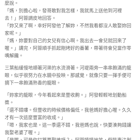
麼說。
「媽，別擔心啦，發哥敢對我怎樣，我就馬上送他到河裡
去！」阿蓉調皮地回答。
「妳又來了啊，幸好阿發他了解妳，不然我看都沒人敢娶妳回
家呢。」
「媽，妳要對自己的女兒有信心啊。我出去一會兒就回來了
喔。」講完，阿蓉順手抓起剛烤好的番薯，帶著待會兒當作零
嘴解饞。
三葉船緩慢地順著河渠的水流滑著。河堤兩旁一串串飽滿的龍
眼，似乎很努力在水鏡中投映。那感覺，就像只要一揮手便可
摘下一串飽滿熟香的龍眼。
「妳家的龍眼，今年看起來是豐收齁。」阿發輕輕地划動船
槳。
「還不錯嘍。但豐收的時候價格偏低，我爸媽好擔心喔。久久
才有一次這麼豐富的收成。」
「嗯，我家也是。這一季還不錯，我爸媽也說，快要湊夠錢讓
我娶老婆了喔。」
「是喔，可是你打算要娶誰呀？」阿蓉嘻嘻地笑，假裝專注剝