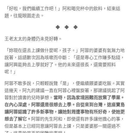
「好啦，我們繼續工作吧！」阿和喝完杯中的飲料，結束話
題，往龍眼園走去。
◆ ◆ ◆
王老太太的身體仍未見好轉。
「妳現在還去上課做什麼呢，孩子。」阿蓉的婆婆有氣無力地
說著，話語數次因為咳嗽而中斷：「還是專心工作賺多點錢，
讓阿興能夠去上學就好了。他的未來還很長，還需要照料
呢！」
阿蓉不敢多說，只輕輕說聲「是」，便繼續餵婆婆吃飯。其實
這幾天，阿九的建議一直在阿蓉心裡盤旋著，那建議挑起了阿
蓉對於讀書的兒時夢想。
當時，因為家境困難而放棄了學業。
在內心深處，阿蓉還是很想去上學。自從來到台灣，這座寶島
讓阿蓉認識了許多新事物，讓她對周遭事物有所好奇，使她更
想去了解它。
阿蓉的先生阿和，即使還有許多讓他擔心的事，
但是基本上已經同意讓阿蓉去上課，只是婆婆那一關還過不