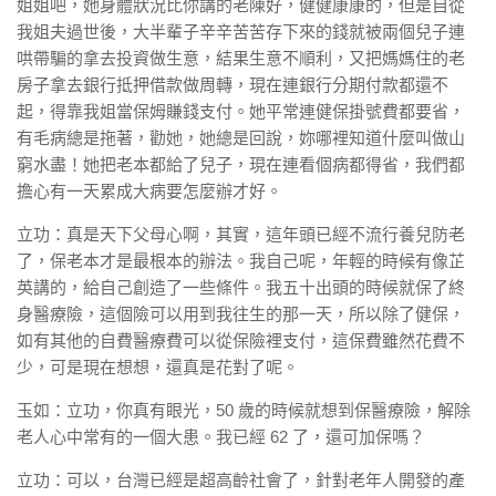
姐姐吧，她身體狀況比你講的老陳好，健健康康的，但是自從
我姐夫過世後，大半輩子辛辛苦苦存下來的錢就被兩個兒子連
哄帶騙的拿去投資做生意，結果生意不順利，又把媽媽住的老
房子拿去銀行抵押借款做周轉，現在連銀行分期付款都還不
起，得靠我姐當保姆賺錢支付。她平常連健保掛號費都要省，
有毛病總是拖著，勸她，她總是回說，妳哪裡知道什麼叫做山
窮水盡！她把老本都給了兒子，現在連看個病都得省，我們都
擔心有一天累成大病要怎麼辦才好。
立功：真是天下父母心啊，其實，這年頭已經不流行養兒防老
了，保老本才是最根本的辦法。我自己呢，年輕的時候有像芷
英講的，給自己創造了一些條件。我五十出頭的時候就保了終
身醫療險，這個險可以用到我往生的那一天，所以除了健保，
如有其他的自費醫療費可以從保險裡支付，這保費雖然花費不
少，可是現在想想，還真是花對了呢。
玉如：立功，你真有眼光，50 歲的時候就想到保醫療險，解除
老人心中常有的一個大患。我已經 62 了，還可加保嗎？
立功：可以，台灣已經是超高齡社會了，針對老年人開發的產