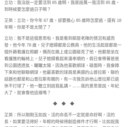
立功：我沒說一定要活到 85 歲啊，我是說萬一我活到 85 歲，
到時候要怎麼過日子啊？
芷英：立功，你今年 67 歲，卻要擔心 85 歲時怎麼過，還有 18
年啊，你是不是太閒了？
立功：我不是這個意思啦，我是看到鄰居老陳的情況有感而
發，他今年 78 歲，兒子媳婦都是公務員，他的生活起居都是一
個外籍看護在照顧，偶而在路上或公園碰見了他，他都是坐在
看護推的輪椅上，兒子媳婦看起來滿孝順的，假日會帶著爸爸
到公園透透氣、曬曬太陽，因為他喜歡網球，碰面時，我會蹲
下來和他聊聊網球，他最喜歡的球員是美國的山普拉斯，聊的
話題也都是和山普拉斯有關的，有一次我告訴他山普拉斯已退
休不打球了，他一聽立刻說我亂講。……我的意思是說，年紀
大了，就會像他這樣嗎？
◆ ◆ ◆
芷英：所以剛剛玉如說，活的命長不一定就是命好啊，活的
長，如果要活得好，年輕的時候得創造條件才行啊。比如說我