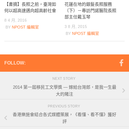
【書摘】長照之前，臺灣如
花蓮在地的銀髮長照服務
何以超高速邁向超高齡社會
（下）－專訪門諾醫院長照
部主任戴玉琴
8 4 月, 2016
3 8 月, 2015
BY
NPOST 編輯室
BY
NPOST 編輯室
FOLLOW:
NEXT STORY
2014 第一屆移民工文學獎 — 嫁給台灣郎，是我一生最
大的賭注
PREVIOUS STORY
香港樂施會結合各式媒體策展，《看懂、看不懂》獲好
評