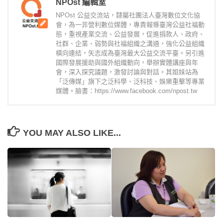
NPOst 編輯室
NPOst 公益交流站，隸屬社團法人臺灣數位文化協
會，為一非營利數位媒體，專責報導臺灣公益社福動
態，重視產業交流、公益發展，促進捐款人、政府、
社群、企業、弱勢與社福組織之溝通，強化公益組織
橫向連結，矢志成為臺灣最大公益交流平臺。另引進
國際發展援助與國外組織動向，舉辦實體講座與年
會，深入探究議題，激發討論與對話。其姐妹站為
「泛傳媒」旗下之泛科學、泛科技、娛樂重擊等專業
媒體。臉書：https://www.facebook.com/npost.tw
YOU MAY ALSO LIKE...