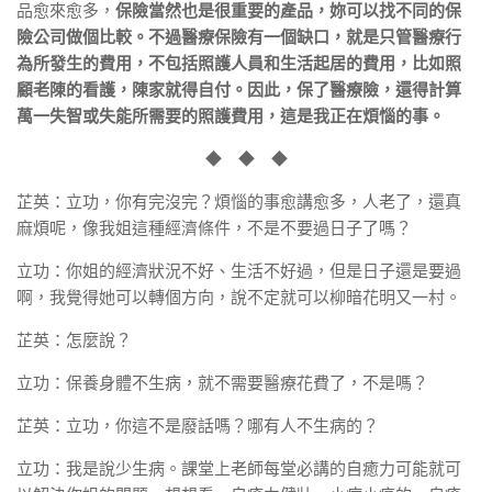
品愈來愈多，
保險當然也是很重要的產品，妳可以找不同的保
險公司做個比較。不過醫療保險有一個缺口，就是只管醫療行
為所發生的費用，不包括照護人員和生活起居的費用，比如照
顧老陳的看護，陳家就得自付。因此，保了醫療險，還得計算
萬一失智或失能所需要的照護費用，這是我正在煩惱的事。
◆ ◆ ◆
芷英：立功，你有完沒完？煩惱的事愈講愈多，人老了，還真
麻煩呢，像我姐這種經濟條件，不是不要過日子了嗎？
立功：你姐的經濟狀況不好、生活不好過，但是日子還是要過
啊，我覺得她可以轉個方向，說不定就可以柳暗花明又一村。
芷英：怎麼說？
立功：保養身體不生病，就不需要醫療花費了，不是嗎？
芷英：立功，你這不是廢話嗎？哪有人不生病的？
立功：我是說少生病。課堂上老師每堂必講的自癒力可能就可