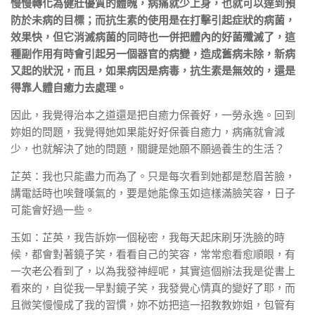
慢慢轉化為健壯優質的體魄，病痛就少上身，也就可以達到預
防於未病的目標；而抗生素的使用是在打擊引起症狀的病菌，
效果快，但它消滅病菌的同時也一併把體內的好菌殲滅了，這
種副作用有時會引起另一個器官的病變，造成舊病未除，新病
又起的狀況，而且，如果病因是病毒，抗生素是無效的，還是
得靠人體自癒力去處理。
因此，我覺得治本之道還是把自癒力保養好，一勞永逸。回到
妳姐的問題，我覺得她如果能好好保養自癒力，病痛就會減
少，也就解決了她的問題，關鍵是她願不願過養生的生活？
芷英：我也只能盡力而為了。只是每次看到她都是愁眉苦臉，
講電話時也唉聲嘆氣的，要是她能像玉如這樣滿臉笑容，日子
可能會好過一些。
玉如：芷英，我告訴妳一個秘密，我每天起床刷牙洗臉的時
候，都會對著鏡子笑，看看自己的笑容，常常愈看愈順眼，有
一次老公看到了，以為我發神經呢，其實這個辦法我是從書上
看來的，自從我一早對鏡子笑，我發覺心情真的變好了耶，而
且微笑慢慢成了我的習慣，妳不妨把這一招教教妳姐，包管有