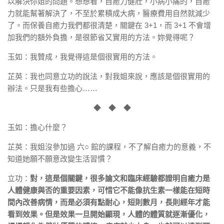
以解決你姐的問題。想想看，自癒力健壯，小病小痛的，自癒
力就能幫著解決了，不至於累積成大病，醫療費用自然就減少
了。而保養自癒力我們都很清楚，關鍵在 3+1，而 3+1 不會增
加我們的額外負擔，是很節省又實用的方法。妳覺得呢？
玉如：我贊成，我覺得這是個很實用的方法。
芷英：我也同意立功的說法，對我姐來說，應該是個很實用的
辦法。只是我有些擔心……
◆ ◆ ◆
玉如：擔心什麼？
芷英：我姐沒參加過 六○ 館的課程，不了解自癒力的意義，不
知道她願不願意改變生活習慣？
立功：
對，這是個關鍵，很多論文和臨床經驗都證明自癒力是
人體健康與否的重要因素，可惜它不能像抗生素一樣能在短時
間內改善病情，而是必須有點耐心，短則數月，長則經年才能
看到效果。但是效果一旦開始顯現，人體的體質就逐漸優化，