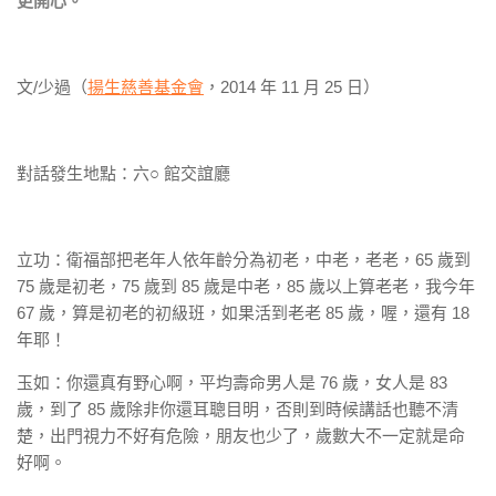
更開心。
文/少過（
揚生慈善基金會
，2014 年 11 月 25 日）
對話發生地點：六○ 館交誼廳
立功：衛福部把老年人依年齡分為初老，中老，老老，65 歲到
75 歲是初老，75 歲到 85 歲是中老，85 歲以上算老老，我今年
67 歲，算是初老的初級班，如果活到老老 85 歲，喔，還有 18
年耶！
玉如：你還真有野心啊，平均壽命男人是 76 歲，女人是 83
歲，到了 85 歲除非你還耳聰目明，否則到時候講話也聽不清
楚，出門視力不好有危險，朋友也少了，歲數大不一定就是命
好啊。