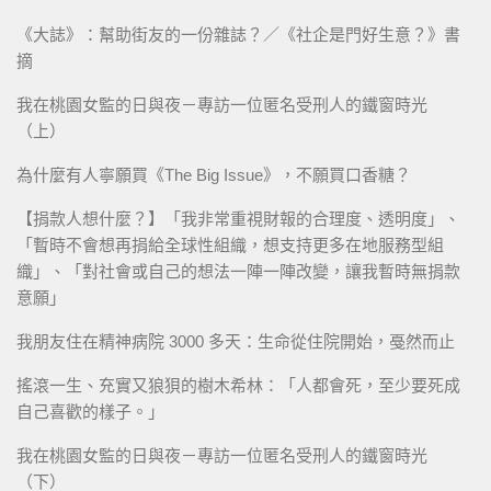
《大誌》：幫助街友的一份雜誌？／《社企是門好生意？》書
摘
我在桃園女監的日與夜－專訪一位匿名受刑人的鐵窗時光
（上）
為什麼有人寧願買《The Big Issue》，不願買口香糖？
【捐款人想什麼？】「我非常重視財報的合理度、透明度」、
「暫時不會想再捐給全球性組織，想支持更多在地服務型組
織」、「對社會或自己的想法一陣一陣改變，讓我暫時無捐款
意願」
我朋友住在精神病院 3000 多天：生命從住院開始，戞然而止
搖滾一生、充實又狼狽的樹木希林：「人都會死，至少要死成
自己喜歡的樣子。」
我在桃園女監的日與夜－專訪一位匿名受刑人的鐵窗時光
（下）