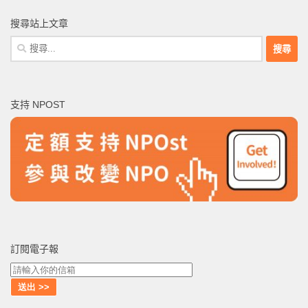
搜尋站上文章
搜
尋
關
鍵
支持 NPOST
字:
訂閱電子報