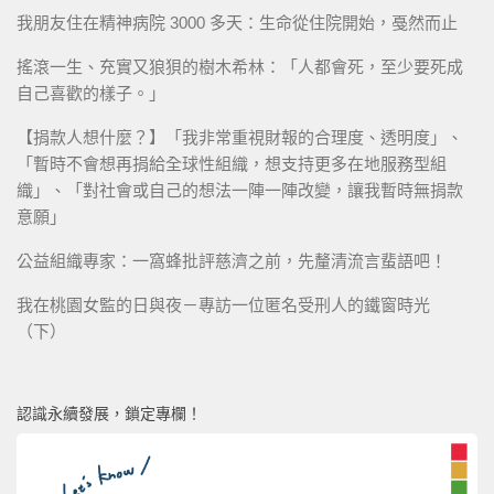
我朋友住在精神病院 3000 多天：生命從住院開始，戞然而止
搖滾一生、充實又狼狽的樹木希林：「人都會死，至少要死成
自己喜歡的樣子。」
【捐款人想什麼？】「我非常重視財報的合理度、透明度」、
「暫時不會想再捐給全球性組織，想支持更多在地服務型組
織」、「對社會或自己的想法一陣一陣改變，讓我暫時無捐款
意願」
公益組織專家：一窩蜂批評慈濟之前，先釐清流言蜚語吧！
我在桃園女監的日與夜－專訪一位匿名受刑人的鐵窗時光
（下）
認識永續發展，鎖定專欄！