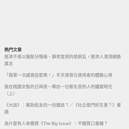
熱門文章
慈濟不是以服裝分階級、靜思堂用的是銅瓦，慈濟人澄清網路
謠言
「我第一次感覺這麼爽！」手天使首位使用者的體驗心得
我在桃園女監的日與夜－專訪一位匿名受刑人的鐵窗時光
（上）
《大誌》：幫助街友的一份雜誌？／《社企是門好生意？》書
摘
為什麼有人寧願買《The Big Issue》，不願買口香糖？