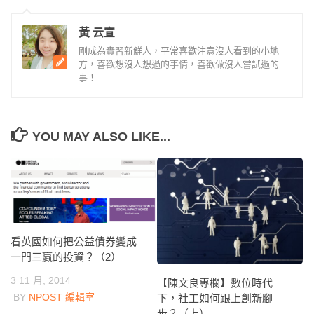
黃 云宣
剛成為實習新鮮人，平常喜歡注意沒人看到的小地
方，喜歡想沒人想過的事情，喜歡做沒人嘗試過的
事！
YOU MAY ALSO LIKE...
看英國如何把公益債券變成
一門三贏的投資？（2）
3 11 月, 2014
【陳文良專欄】數位時代
BY
NPOST 編輯室
下，社工如何跟上創新腳
步？（上）