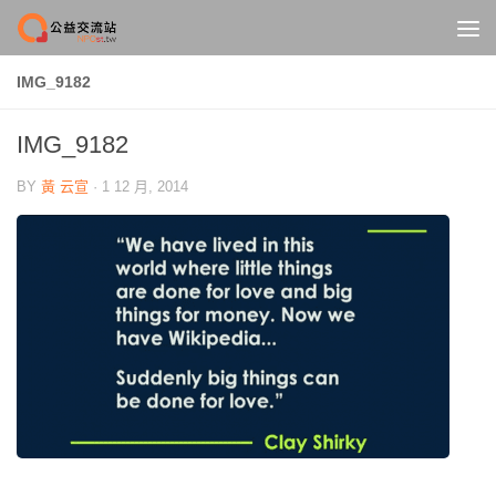
Skip to content
IMG_9182
IMG_9182
BY
黃 云宣
·
1 12 月, 2014