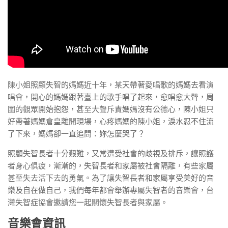
陳小姐照顧失智的媽媽近十年，某天帶著愛唱歌的媽媽去看演
唱會，開心的媽媽跟著臺上的歌手唱了起來，愈唱愈大聲，周
圍的觀眾開始抱怨，甚至大聲斥責媽媽沒有公德心，陳小姐只
好帶著媽媽倉皇離開現場，心疼媽媽的陳小姐，淚水忍不住流
了下來，媽媽卻一直追問：妳怎麼哭了？
照顧失智長者十分艱難，又常遭受社會的歧視及排斥，讓照護
者身心俱疲，漸漸的，失智長者和家屬被社會隔離，有些家屬
甚至失去活下去的勇氣。為了讓失智長者和家屬享受美好的音
樂及自在做自己，我們每年都會舉辦專屬失智者的音樂會，台
灣失智症協會邀請您一起關懷失智長者與家屬。
音樂會資訊