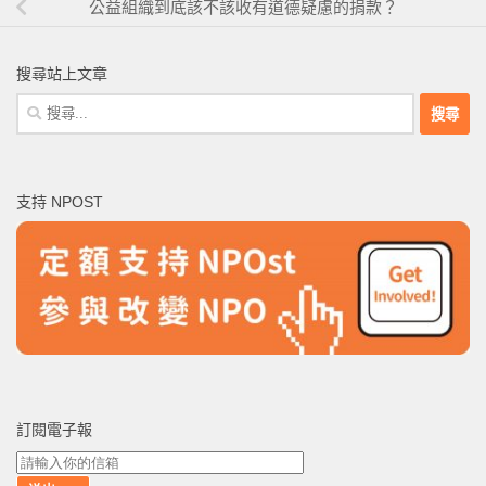
公益組織到底該不該收有道德疑慮的捐款？
搜尋站上文章
搜
尋
關
鍵
支持 NPOST
字:
訂閱電子報