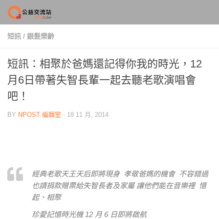
Skip to content
短訊
/
銀髮樂齡
短訊：相聚於爸媽還記得你我的時光，12
月6日帶著失智長輩一起去聽老歌演唱會
吧！
BY
NPOST 編輯室
·
18 11 月, 2014
經典老歌天王天后即將現身 孝敬爸媽的機會 不容錯過
也請捐款贈票給失智長者及家屬 讓他們能在音樂裡 憶
起、相聚
珍愛記憶時光機 12 月 6 日即將啟航