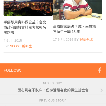
手癢想用資料做公益？台北
高風險家庭占 7 成，南機場
市政府開放資料黑客松報名
方荷生一顧 18 年
開跑囉！
17 9 月, 2016
BY
銀享全球
4 5 月, 2015
BY
NPOST 編輯室
FOLLOW:
NEXT STORY
開心到老不臥床，倡導活躍老化的揚生基金會
PREVIOUS STORY