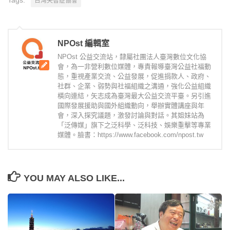
台灣失智症協會
NPOst 編輯室
NPOst 公益交流站，隸屬社團法人臺灣數位文化協
會，為一非營利數位媒體，專責報導臺灣公益社福動
態，重視產業交流、公益發展，促進捐款人、政府、
社群、企業、弱勢與社福組織之溝通，強化公益組織
橫向連結，矢志成為臺灣最大公益交流平臺。另引進
國際發展援助與國外組織動向，舉辦實體講座與年
會，深入探究議題，激發討論與對話。其姐妹站為
「泛傳媒」旗下之泛科學、泛科技、娛樂重擊等專業
媒體。臉書：https://www.facebook.com/npost.tw
YOU MAY ALSO LIKE...