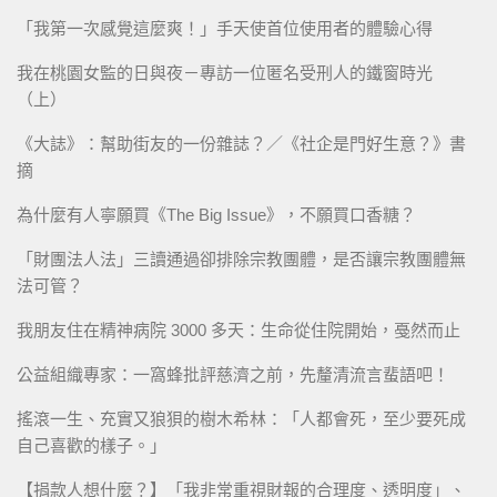
「我第一次感覺這麼爽！」手天使首位使用者的體驗心得
我在桃園女監的日與夜－專訪一位匿名受刑人的鐵窗時光
（上）
《大誌》：幫助街友的一份雜誌？／《社企是門好生意？》書
摘
為什麼有人寧願買《The Big Issue》，不願買口香糖？
「財團法人法」三讀通過卻排除宗教團體，是否讓宗教團體無
法可管？
我朋友住在精神病院 3000 多天：生命從住院開始，戞然而止
公益組織專家：一窩蜂批評慈濟之前，先釐清流言蜚語吧！
搖滾一生、充實又狼狽的樹木希林：「人都會死，至少要死成
自己喜歡的樣子。」
【捐款人想什麼？】「我非常重視財報的合理度、透明度」、