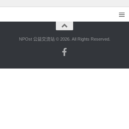
NPOst 公益交流站 © 2026. All Rights Reserved.