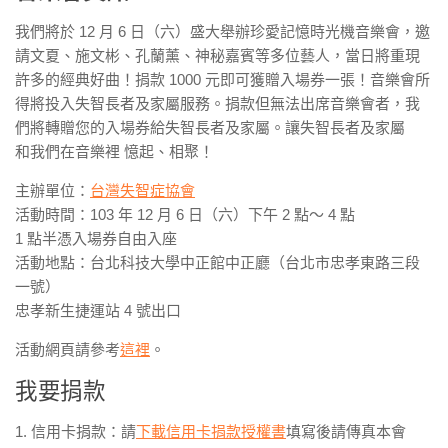
我們將於 12 月 6 日（六）盛大舉辦珍愛記憶時光機音樂會，邀
請文夏、施文彬、孔蘭薰、神秘嘉賓等多位藝人，當日將重現
許多的經典好曲！捐款 1000 元即可獲贈入場券一張！音樂會所
得將投入失智長者及家屬服務。捐款但無法出席音樂會者，我
們將轉贈您的入場券給失智長者及家屬。讓失智長者及家屬
和我們在音樂裡 憶起、相聚！
主辦單位：
台灣失智症協會
活動時間：103 年 12 月 6 日（六）下午 2 點～ 4 點
1 點半憑入場券自由入座
活動地點：台北科技大學中正館中正廳（台北市忠孝東路三段
一號）
忠孝新生捷運站 4 號出口
活動網頁請參考
這裡
。
我要捐款
1. 信用卡捐款：請
下載信用卡捐款授權書
填寫後請傳真本會