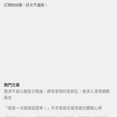
訂閱粉絲團，好文不漏接！
熱門文章
慈濟不是以服裝分階級、靜思堂用的是銅瓦，慈濟人澄清網路
謠言
「我第一次感覺這麼爽！」手天使首位使用者的體驗心得