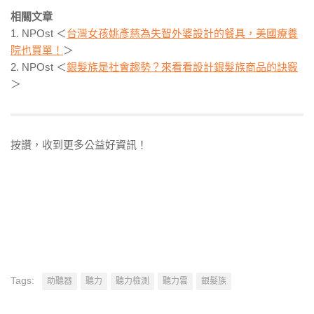
相關文章
1. NPOst ＜
台灣女孩姚彥慈為失智外婆設計的餐具，美國療養
院也買單！
＞
2. NPOst ＜
銀髮族是社會趨勢？來看看設計銀髮族商品的訣竅
＞
按讚，收到更多公益好資訊！
Tags:
助聽器
聽力
聽力檢測
聽力雲
銀髮族