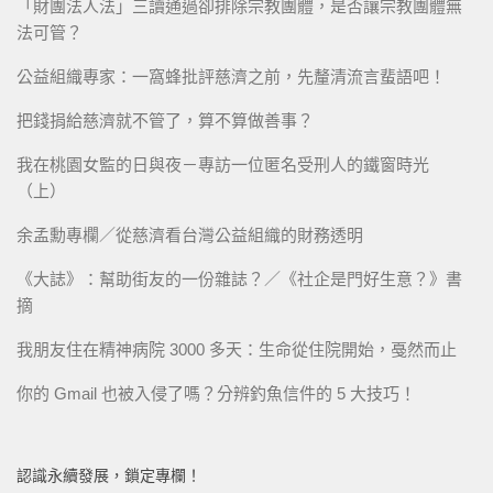
「財團法人法」三讀通過卻排除宗教團體，是否讓宗教團體無
法可管？
公益組織專家：一窩蜂批評慈濟之前，先釐清流言蜚語吧！
把錢捐給慈濟就不管了，算不算做善事？
我在桃園女監的日與夜－專訪一位匿名受刑人的鐵窗時光
（上）
余孟勳專欄／從慈濟看台灣公益組織的財務透明
《大誌》：幫助街友的一份雜誌？／《社企是門好生意？》書
摘
我朋友住在精神病院 3000 多天：生命從住院開始，戞然而止
你的 Gmail 也被入侵了嗎？分辨釣魚信件的 5 大技巧！
認識永續發展，鎖定專欄！