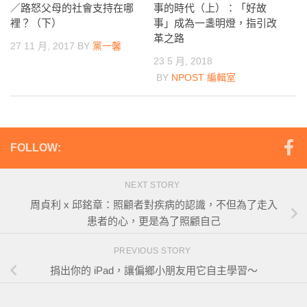
事的時代（上）：「好故
／路怒父母的社會支持在哪
事」成為一盞明燈，指引改
裡？（下）
革之路
27 11 月, 2017
BY
黨一馨
23 5 月, 2018
BY
NPOST 編輯室
FOLLOW:
NEXT STORY
周貞利 x 邱銘章：照顧者對疾病的認識，不但為了走入
患者的心，更是為了照顧自己
PREVIOUS STORY
捐出你的 iPad，讓偏鄉小朋友用它自主學習～