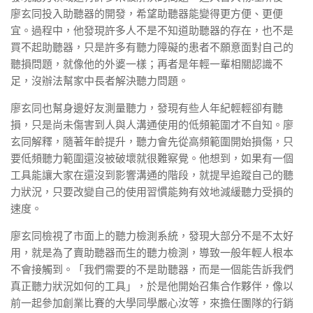
廖玄同投入助聽器的開發，希望助聽器能變得更方便、更便
宜。過程中，他發現許多人不是不知道助聽器的存在，也不是
買不起助聽器，只是許多有聽力障礙的患者不願意面對自己的
聽損問題，就像他的外婆一樣；再者是年輕一輩相關認識不
足，沒辦法幫家中長者解決聽力問題。
廖玄同也幫身邊好友測量聽力，發現有些人年紀輕輕卻有聽
損，只是尚未傷害到人與人溝通使用的低頻範圍才不自知。廖
玄同解釋，隨著年齡提升，聽力會先從高頻範圍開始損傷，只
要低頻聽力範圍還沒被破壞就很難察覺。他想到，如果有一個
工具能讓大家在還沒到影響溝通的階段，就提早追蹤自己的聽
力狀況，只要改變自己的使用習慣能夠有效地減緩聽力受損的
速度。
廖玄同檢視了市面上的聽力檢測系統，發現大部分不是不太好
用，就是為了賣助聽器而生的聽力檢測，導致一般年輕人根本
不會接觸到。「我們需要的不是助聽器，而是一個能告訴我們
真正聽力狀況如何的工具」，於是他開始召集合作夥伴，像以
前一起參加創業比賽的大學同學嚴心汝等，來擔任團隊的行銷