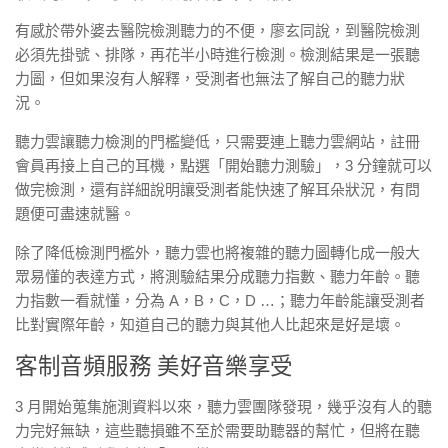
有感於帶外婆去醫院檢測聽力的不便，廖玄同說，到醫院檢測
必須先掛號、排隊，再花半小時進行檢測。檢測結果是一張聽
力圖，但如果沒有人解釋，受測者也無法了解自己的聽力狀
況。
聽力雲讓聽力檢測的門檻變低，只需要連上聽力雲網站，註冊
會員再接上自己的耳機，點選「開始聽力測驗」，3 分鐘就可以
做完檢測，還有詳細說明讓受測者能快速了解耳朵狀況，有問
題便可盡速就醫。
除了降低檢測門檻外，聽力雲也將複雜的聽力圖轉化成一般大
眾易懂的表達方式，將測驗結果分成聽力指數、聽力年齡。聽
力指數一看就懂，分為 A，B，C，D …；聽力年齡能讓受測者
比對實際年齡，知道自己的聽力與其他人比起來是好是壞。
客制音頻服務 美好音樂享受
3 月開始蒐集施測資料以來，聽力雲團隊發現，幾乎沒有人的聽
力完好無缺，這些聽損雖不至於需要助聽器的幫忙，但將在聽