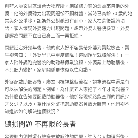
創辦人廖玄同就讀台大物理所，創辦聽力雲的念頭來自他的外
婆。他的外婆聽力出現問題卻不願就醫，當時已高齡 70 歲的她
常與外公爭吵，認為外公對她沒有耐心、家人在背後說她壞
話。家人懷疑外婆聽力出現問題，想帶外婆去醫院檢查，外婆
卻認為問題不在自己身上而一再拒絕。
問題延宕好幾年後，他的家人好不容易帶外婆到醫院檢查，醫
生卻告知：「外婆早已中重度聽障！這問題早就該解決！」一
家人陪外婆跑完醫院的助聽器佩戴流程，外婆戴上助聽器後，
不只聽力變好，家庭關係更恢復以往和諧。
外婆配戴助聽器後，廖玄同檢視整個流程，認為過程中還是有
可以被解決的問題。例如，為什麼老人家拖了 4 年才肯就醫？
為什麼在告知要配戴助聽器後，他卻發現網路能查到的資訊少
之又少？以及，為什麼外婆抱怨助聽器會放大雜音，他們卻不
知道該如何解決這個狀況？
聽損問題 不再限於長者
發現聽力領域還有許多未被解決的問題，進入台大物理所後，