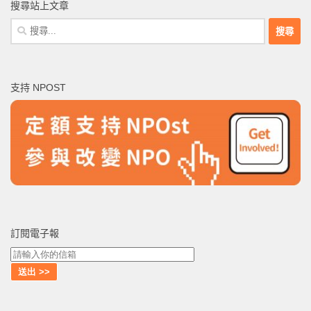
搜尋站上文章
搜
尋
關
鍵
支持 NPOST
字:
訂閱電子報