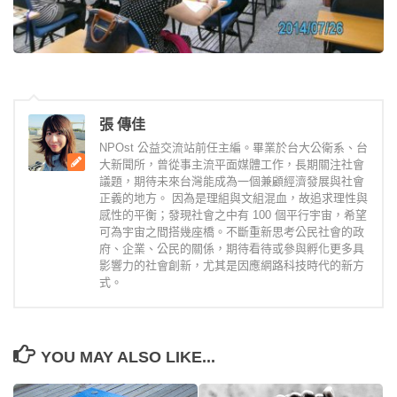
張 傳佳
NPOst 公益交流站前任主編。畢業於台大公衛系、台
大新聞所，曾從事主流平面媒體工作，長期關注社會
議題，期待未來台灣能成為一個兼顧經濟發展與社會
正義的地方。 因為是理組與文組混血，故追求理性與
感性的平衡；發現社會之中有 100 個平行宇宙，希望
可為宇宙之間搭幾座橋。不斷重新思考公民社會的政
府、企業、公民的關係，期待看待或參與孵化更多具
影響力的社會創新，尤其是因應網路科技時代的新方
式。
YOU MAY ALSO LIKE...