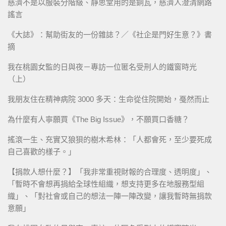
慈濟不是以服裝分階級、靜思堂用的是銅瓦，慈濟人澄清網路
謠言
《大誌》：幫助街友的一份雜誌？／《社企是門好生意？》書
摘
我在桃園女監的日與夜－專訪一位匿名受刑人的鐵窗時光
（上）
我朋友住在精神病院 3000 多天：生命從住院開始，戞然而止
為什麼有人寧願買《The Big Issue》，不願買口香糖？
搖滾一生、充實又狼狽的樹木希林：「人都會死，至少要死成
自己喜歡的樣子。」
【捐款人想什麼？】「我非常重視財報的合理度、透明度」、
「暫時不會想再捐給全球性組織，想支持更多在地服務型組
織」、「對社會或自己的想法一陣一陣改變，讓我暫時無捐款
意願」