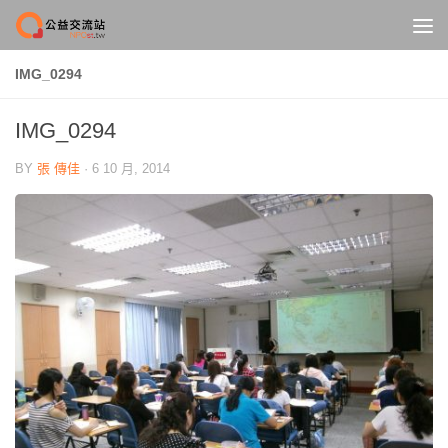
Skip to content
IMG_0294
IMG_0294
BY
張 傳佳
·
6 10 月, 2014