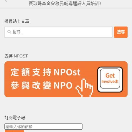
賽珍珠基金會移民輔導通譯人員培訓）
搜尋站上文章
搜
尋
關
鍵
支持 NPOST
字:
訂閱電子報