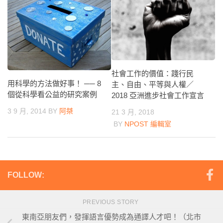
社會工作的價值：踐行民
用科學的方法做好事！ ── 8
主、自由、平等與人權／
個從科學看公益的研究案例
2018 亞洲進步社會工作宣言
3 9 月, 2014
BY
阿桀
21 3 月, 2018
BY
NPOST 編輯室
FOLLOW:
PREVIOUS STORY
東南亞朋友們，發揮語言優勢成為通譯人才吧！（北市