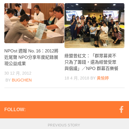
NPOst 週報 No. 16：2012將
綠盟曾虹文：「群眾募資不
近尾聲 NPO分享年度紀錄展
只為了籌錢，還為經營受眾
現公益成果
與倡議」／NPO 群募百樂餐
30 12 月, 2012
18 4 月, 2018
BY
黃愉婷
BY
BUGCHEN
FOLLOW:
PREVIOUS STORY