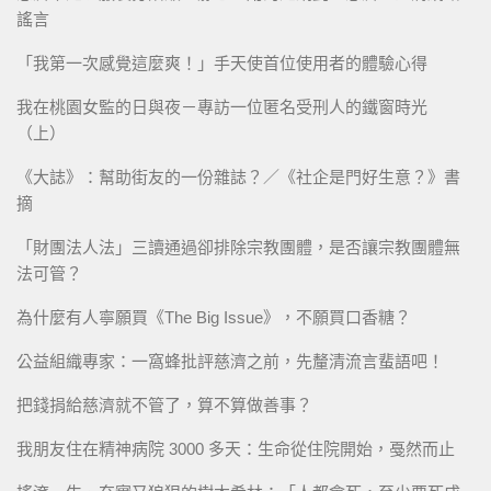
謠言
「我第一次感覺這麼爽！」手天使首位使用者的體驗心得
我在桃園女監的日與夜－專訪一位匿名受刑人的鐵窗時光
（上）
《大誌》：幫助街友的一份雜誌？／《社企是門好生意？》書
摘
「財團法人法」三讀通過卻排除宗教團體，是否讓宗教團體無
法可管？
為什麼有人寧願買《The Big Issue》，不願買口香糖？
公益組織專家：一窩蜂批評慈濟之前，先釐清流言蜚語吧！
把錢捐給慈濟就不管了，算不算做善事？
我朋友住在精神病院 3000 多天：生命從住院開始，戞然而止