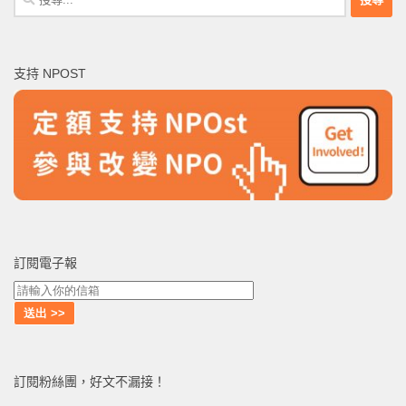
尋
關
鍵
支持 NPOST
字:
訂閱電子報
訂閱粉絲團，好文不漏接！