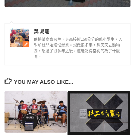
吳 易珊
傳播菜鳥實習生，身高接近150公分的僞小學生，入
學前就開始煩惱就業。想做很多事，想天天去動物
園，想過了很多年之後，還能記得當初的為了什麼
咧。
YOU MAY ALSO LIKE...