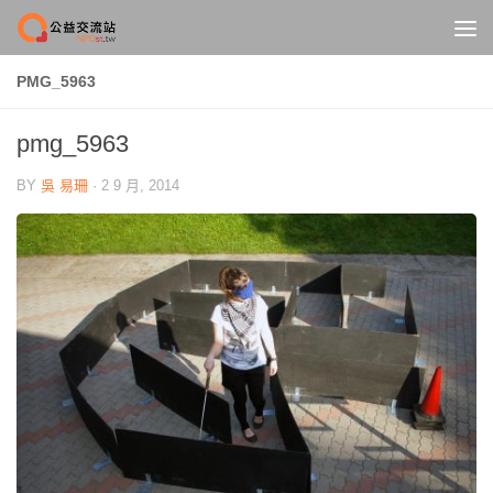
Skip to content
PMG_5963
pmg_5963
BY
吳 易珊
·
2 9 月, 2014