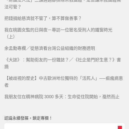
法可管？
把錢捐給慈濟就不管了，算不算做善事？
我在桃園女監的日與夜－專訪一位匿名受刑人的鐵窗時光
（上）
余孟勳專欄／從慈濟看台灣公益組織的財務透明
《大誌》：幫助街友的一份雜誌？／《社企是門好生意？》書
摘
【被歧視的歷史】中古歐洲地位獨特的「活死人」──痲瘋病患
者
我朋友住在精神病院 3000 多天：生命從住院開始，戞然而止
認識永續發展，鎖定專欄！