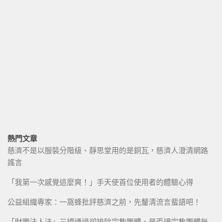
熱門文章
慈濟不是以服裝分階級、靜思堂用的是銅瓦，慈濟人澄清網路
謠言
「我第一次感覺這麼爽！」手天使首位使用者的體驗心得
公益組織專家：一窩蜂批評慈濟之前，先釐清流言蜚語吧！
「財團法人法」三讀通過卻排除宗教團體，是否讓宗教團體無