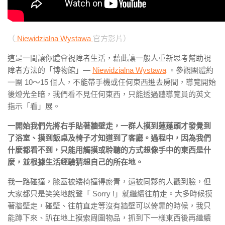
（
Niewidzialna Wystawa
官方影片）
這是一間讓你體會視障者生活，藉此讓一般人重新思考幫助視
障者方法的「博物館」―
Niewidzialna Wystawa
。參觀團體約
一團 10～15 個人，不能帶手機或任何東西進去房間，導覽開始
後燈光全暗，我們看不見任何東西，只能透過聽導覽員的英文
指示「看」展。
一開始我們先將右手貼著牆壁走，一群人摸到蓮蓬頭才發覺到
了浴室、摸到飯桌及椅子才知道到了客廳。過程中，因為我們
什麼都看不到，只能用觸摸或聆聽的方式想像手中的東西是什
麼，並根據生活經驗猜想自己的所在地。
我一路碰撞，膝蓋被矮椅撞得瘀青，還被同夥的人戳到臉，但
大家都只是笑笑地說聲「 Sorry !」就繼續往前走。大多時候摸
著牆壁走，碰壁、往前直走等沒有牆壁可以倚靠的時候，我只
能蹲下來、趴在地上摸索周圍物品，抓到下一樣東西後再繼續