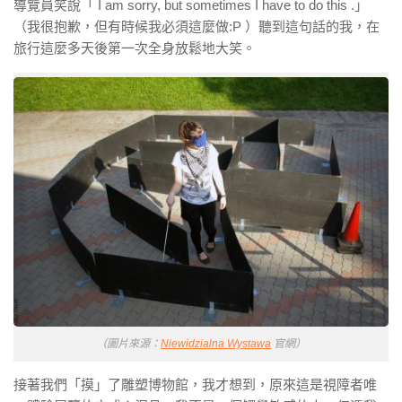
導覽員笑說「 I am sorry, but sometimes I have to do this .」
（我很抱歉，但有時候我必須這麼做:P ）聽到這句話的我，在
旅行這麼多天後第一次全身放鬆地大笑。
（圖片來源：
Niewidzialna Wystawa
官網）
接著我們「摸」了雕塑博物館，我才想到，原來這是視障者唯