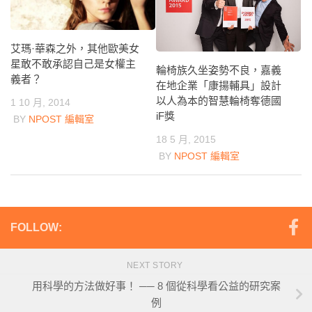
艾瑪·華森之外，其他歐美女
星敢不敢承認自己是女權主
輪椅族久坐姿勢不良，嘉義
義者？
在地企業「康揚輔具」設計
以人為本的智慧輪椅奪德國
1 10 月, 2014
iF獎
BY
NPOST 編輯室
18 5 月, 2015
BY
NPOST 編輯室
FOLLOW:
NEXT STORY
用科學的方法做好事！ ── 8 個從科學看公益的研究案
例