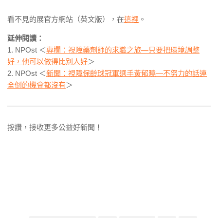
看不見的展官方網站（英文版），在
這裡
。
延伸閱讀：
1. NPOst ＜
專欄：視障藥劑師的求職之旅―只要把環境調整
好，他可以做得比別人好
＞
2. NPOst ＜
新聞：視障保齡球冠軍選手黃郁曉―不努力的話連
全倒的機會都沒有
＞
按讚，接收更多公益好新聞！