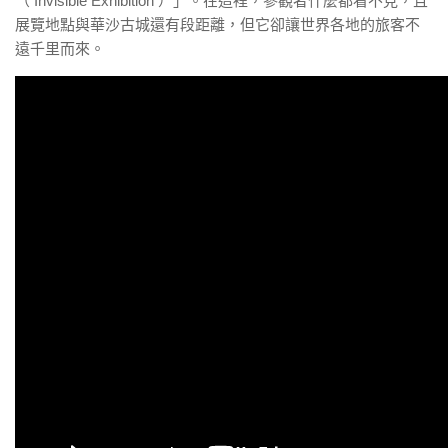
（ Invisible Exhibition ）」。在這裡，參觀者什麼都看不見，且
展覽地點與華沙古城還有段距離，但它卻讓世界各地的旅客不
遠千里而來。