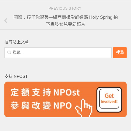
PREVIOUS STORY
國際：孩子你很美―紐西蘭攝影師媽媽 Holly Spring 拍
下異肢女兒夢幻照片
搜尋站上文章
搜
尋
關
鍵
支持 NPOST
字: