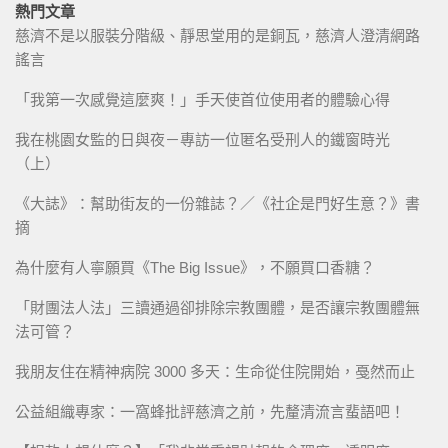
熱門文章
慈濟不是以服裝分階級、靜思堂用的是銅瓦，慈濟人澄清網路
謠言
「我第一次感覺這麼爽！」手天使首位使用者的體驗心得
我在桃園女監的日與夜－專訪一位匿名受刑人的鐵窗時光
（上）
《大誌》：幫助街友的一份雜誌？／《社企是門好生意？》書
摘
為什麼有人寧願買《The Big Issue》，不願買口香糖？
「財團法人法」三讀通過卻排除宗教團體，是否讓宗教團體無
法可管？
我朋友住在精神病院 3000 多天：生命從住院開始，戞然而止
公益組織專家：一窩蜂批評慈濟之前，先釐清流言蜚語吧！