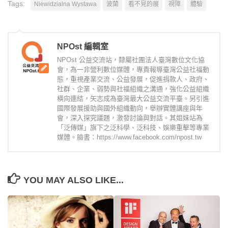
Tags:
Niewidzialna Wystawa
波蘭
看不見的展
視障
體驗
NPOst 編輯室
NPOst 公益交流站，隸屬社團法人臺灣數位文化協
會，為一非營利數位媒體，專責報導臺灣公益社福動
態，重視產業交流、公益發展，促進捐款人、政府、
社群、企業、弱勢與社福組織之溝通，強化公益組織
橫向連結，矢志成為臺灣最大公益交流平臺。另引進
國際發展援助與國外組織動向，舉辦實體講座與年
會，深入探究議題，激發討論與對話。其姐妹站為
「泛傳媒」旗下之泛科學、泛科技、娛樂重擊等專業
媒體。臉書：https://www.facebook.com/npost.tw
YOU MAY ALSO LIKE...