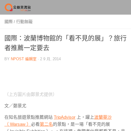
Skip to content
國際
/
行動無礙
國際：波蘭博物館的「看不見的展」？旅行
者推薦一定要去
BY
NPOST 編輯室
·
2 9 月, 2014
（上方圖片由鄭景尤提供）
文／鄭景尤
在知名旅遊景點推薦網站
TripAdvisor
上，躍上
波蘭華沙
（ Warsaw ）
必看
第二名
的景點，是一場「看不見的展