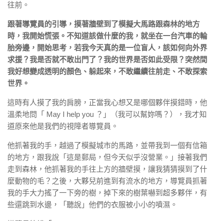
往前。
跟著導覽員的引導，摸著牆壁到了模擬大馬路跟森林的地方
時，我開始慌張。不知道該做什麼的我，就坐在一台汽車的輪
胎旁邊，開始思考，若我今天真的是一位盲人，該如何向外界
求援？我是否就不敢出門了？我的世界是否如此受限？突然間
我好想變成透明的顏色、躲起來，不敢繼續往前走、不敢探索
世界。
這時有人摸了我的肩膀，正當我心想又是哪個夥伴摸錯時，他
溫柔地問「 May I help you ？」（我可以幫妳嗎？），我才知
道原來他是我們的視障者導覽員。
他抓著我的手，越過了模擬城市的馬路，並帶我到一個有信箱
的地方，跟我說「這是郵局，但今天似乎沒營業。」接著我們
走到森林，他抓著我的手往上方的牆壁摸，讓我猜猜摸到了什
麼動物的毛？之後，大夥兒前進到有流水的地方，導覽員抓著
我的手大力搖了一下旁的樹，掉下來的樹葉嚇到超多夥伴，有
些還跳到水邊，「聽說」他們的衣服被小小的噴濕。