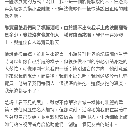
一體驗展覽的方式！況且，我不是一個觸覺敏感的人，任憑我
再怎麼認真摸那些雕像，也無法像夥伴一樣快速說出正確的雕
像名稱。
導覽最後我們到了模擬酒吧，由於摸不出來我手上的波蘭硬幣
是多少，我並沒有像其他人一樣買東西來喝。
我們坐在沙發
上，與這位盲人導覽員聊天。
他說他很幸運，並非生來眼盲，小時候對世界的記憶讓他生活
時可以想像自己所處的樣子，但很多做不到的事必須請身邊的
人幫忙，就像剛剛他幫我們一樣；辨別聲音的方向，他刻意坐
下來跟我們說話。而最後，我們重返光明，我回頭終於看見導
覽員，他給了我們每個人一個很深的擁抱，這個擁抱的溫度，
我永遠都忘不了。
這場「看不見的展」，雖然不像華沙古城一樣擁有壯麗的建
築，或任何歷史名人加持，但卻深刻、活潑地讓我們在黑暗中
學著與自己對話，並重新思索做為一個明眼人，生活細節上該
如何站在視障者角度協助他們，創造一個更友善的城市。