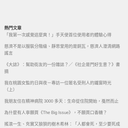
熱門文章
「我第一次感覺這麼爽！」手天使首位使用者的體驗心得
慈濟不是以服裝分階級、靜思堂用的是銅瓦，慈濟人澄清網路
謠言
《大誌》：幫助街友的一份雜誌？／《社企是門好生意？》書
摘
我在桃園女監的日與夜－專訪一位匿名受刑人的鐵窗時光
（上）
我朋友住在精神病院 3000 多天：生命從住院開始，戞然而止
為什麼有人寧願買《The Big Issue》，不願買口香糖？
搖滾一生、充實又狼狽的樹木希林：「人都會死，至少要死成