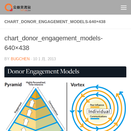
Skip to content
CHART_DONOR_ENGAGEMENT_MODELS-640×438
chart_donor_engagement_models-
640×438
BY
BUGCHEN
·
10 1 月, 2013