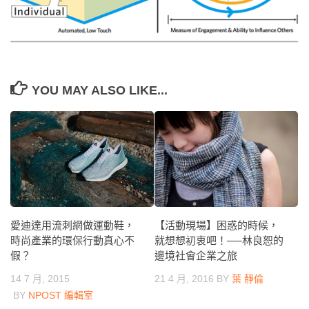
YOU MAY ALSO LIKE...
愛迪達用流刺網做運動鞋，
【活動現場】困惑的時候，
時尚產業的環保行動真心不
就想想初衷吧！──林良恕的
假？
邊境社會企業之旅
14 7 月, 2015
21 4 月, 2016
BY
葉 靜倫
BY
NPOST 編輯室