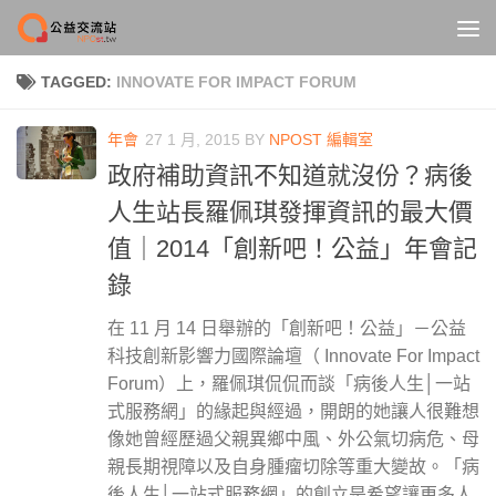
Skip to content
TAGGED:
INNOVATE FOR IMPACT FORUM
年會
27 1 月, 2015
BY
NPOST 編輯室
政府補助資訊不知道就沒份？病後
人生站長羅佩琪發揮資訊的最大價
值｜2014「創新吧！公益」年會記
錄
在 11 月 14 日舉辦的「創新吧！公益」－公益
科技創新影響力國際論壇（ Innovate For Impact
Forum）上，羅佩琪侃侃而談「病後人生│一站
式服務網」的緣起與經過，開朗的她讓人很難想
像她曾經歷過父親異鄉中風、外公氣切病危、母
親長期視障以及自身腫瘤切除等重大變故。「病
後人生│一站式服務網」的創立是希望讓更多人