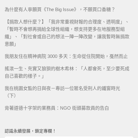
為什麼有人寧願買《The Big Issue》，不願買口香糖？
【捐款人想什麼？】「我非常重視財報的合理度、透明度」、
「暫時不會想再捐給全球性組織，想支持更多在地服務型組
織」、「對社會或自己的想法一陣一陣改變，讓我暫時無捐款
意願」
我朋友住在精神病院 3000 多天：生命從住院開始，戞然而止
搖滾一生、充實又狼狽的樹木希林：「人都會死，至少要死成
自己喜歡的樣子。」
我在桃園女監的日與夜－專訪一位匿名受刑人的鐵窗時光
（下）
背著道德十字架的業務員：NGO 街頭募款員的告白
認識永續發展，鎖定專欄！