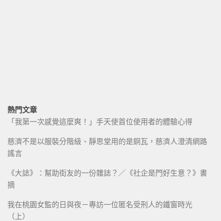
熱門文章
「我第一次感覺這麼爽！」手天使首位使用者的體驗心得
慈濟不是以服裝分階級、靜思堂用的是銅瓦，慈濟人澄清網路
謠言
《大誌》：幫助街友的一份雜誌？／《社企是門好生意？》書
摘
我在桃園女監的日與夜－專訪一位匿名受刑人的鐵窗時光
（上）