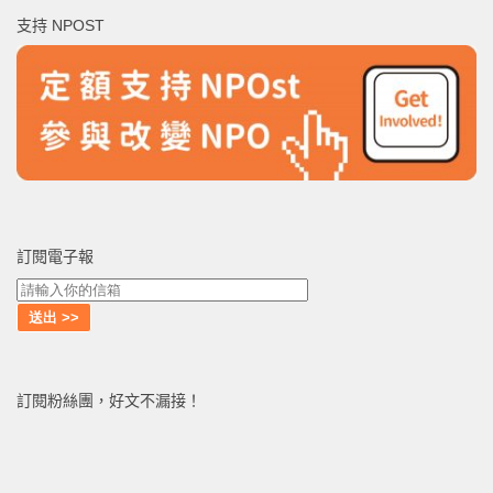
鍵
支持 NPOST
字:
訂閱電子報
訂閱粉絲團，好文不漏接！