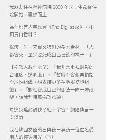
我朋友住在精神病院 3000 多天：生命從住
院開始，戞然而止
為什麼有人寧願買《The Big Issue》，不
願買口香糖？
搖滾一生、充實又狼狽的樹木希林：「人
都會死，至少要死成自己喜歡的樣子。」
【捐款人想什麼？】「我非常重視財報的
合理度、透明度」、「暫時不會想再捐給
全球性組織，想支持更多在地服務型組
織」、「對社會或自己的想法一陣一陣改
變，讓我暫時無捐款意願」
每逢災難必討伐？紅十字會：網路傳言一
次澄清
我在桃園女監的日與夜－專訪一位匿名受
刑人的鐵窗時光（下）