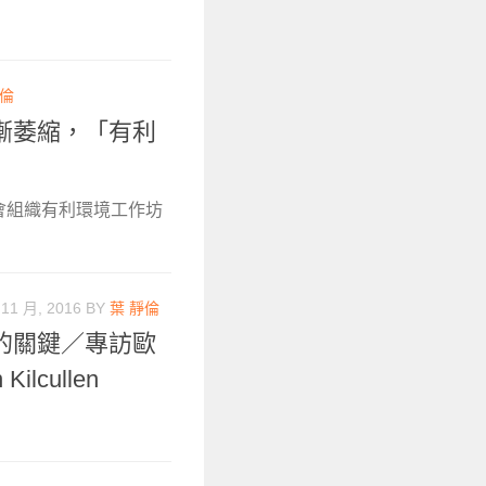
倫
漸萎縮，「有利
社會組織有利環境工作坊
 11 月, 2016
BY
葉 靜倫
的關鍵／專訪歐
ilcullen