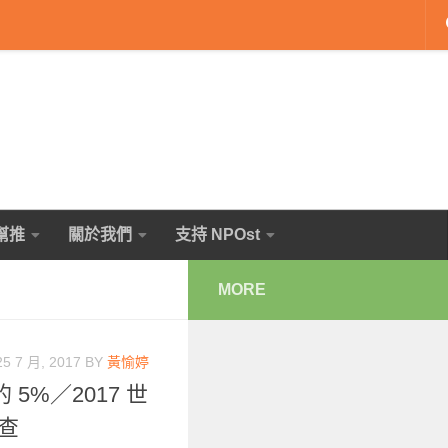
幫推
關於我們
支持 NPOst
MORE
25 7 月, 2017
BY
黃愉婷
%／2017 世
調查