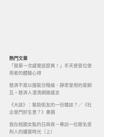
熱門文章
「我第一次感覺這麼爽！」手天使首位使
用者的體驗心得
慈濟不是以服裝分階級、靜思堂用的是銅
瓦，慈濟人澄清網路謠言
《大誌》：幫助街友的一份雜誌？／《社
企是門好生意？》書摘
我在桃園女監的日與夜－專訪一位匿名受
刑人的鐵窗時光（上）