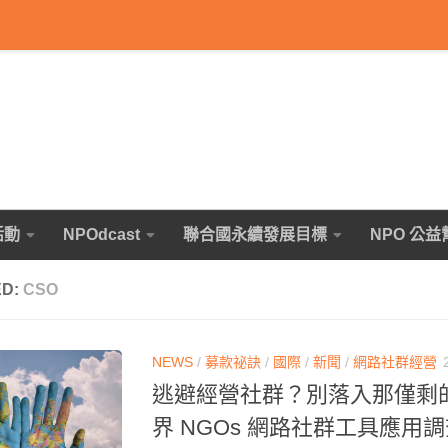
活動
NPOdcast
聯合國永續發展目標
NPO 公益
ED:
CSO
NEWS
/
募款祕訣
/
國際
/
新聞
/
網路社群經營
逃避經營社群？別落入那僅剩的 5
界 NGOs 網路社群工具應用