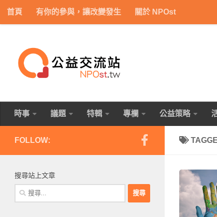
首頁
有你的參與，讓改變發生
關於 NPOst
Skip to content
時事
議題
特輯
專欄
公益策略
FOLLOW:
TAGG
搜尋站上文章
搜
尋
關