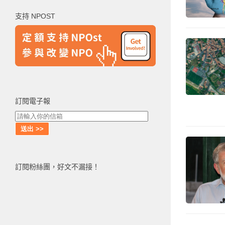
鍵
支持 NPOST
字:
訂閱電子報
訂閱粉絲團，好文不漏接！