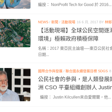
編按： NonProfit Tech for Good 於 2016...
NEWS
/
新聞
/
活動現場
16 6 月, 2017
BY
林郁
【活動現場】全球公民空間逐
環境」極賴政府積極保障
名稱：2017 東亞民主論壇──東亞公民
日期...
國際合作與發展
/
聯合國永續發展目標 SDGS
8
公民社會的參與，是人類發展
洲 CSO 平臺組織創辦人 Justin K
編按： Justin Kilcullen來自愛爾蘭，他...