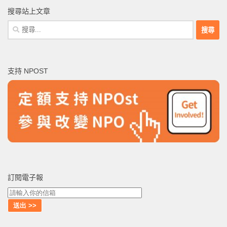
搜尋站上文章
搜
尋
關
鍵
支持 NPOST
字:
訂閱電子報