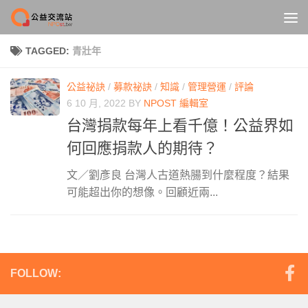
Skip to content
TAGGED:
青壯年
公益祕訣
/
募款祕訣
/
知識
/
管理營運
/
評論
6 10 月, 2022
BY
NPOST 編輯室
台灣捐款每年上看千億！公益界如
何回應捐款人的期待？
文／劉彥良 台灣人古道熱腸到什麼程度？結果
可能超出你的想像。回顧近兩...
FOLLOW: