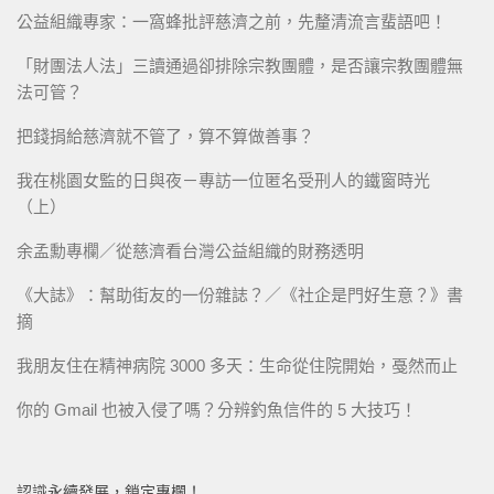
公益組織專家：一窩蜂批評慈濟之前，先釐清流言蜚語吧！
「財團法人法」三讀通過卻排除宗教團體，是否讓宗教團體無
法可管？
把錢捐給慈濟就不管了，算不算做善事？
我在桃園女監的日與夜－專訪一位匿名受刑人的鐵窗時光
（上）
余孟勳專欄／從慈濟看台灣公益組織的財務透明
《大誌》：幫助街友的一份雜誌？／《社企是門好生意？》書
摘
我朋友住在精神病院 3000 多天：生命從住院開始，戞然而止
你的 Gmail 也被入侵了嗎？分辨釣魚信件的 5 大技巧！
認識永續發展，鎖定專欄！