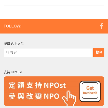
FOLLOW:
搜尋站上文章
搜
尋
關
鍵
支持 NPOST
字: