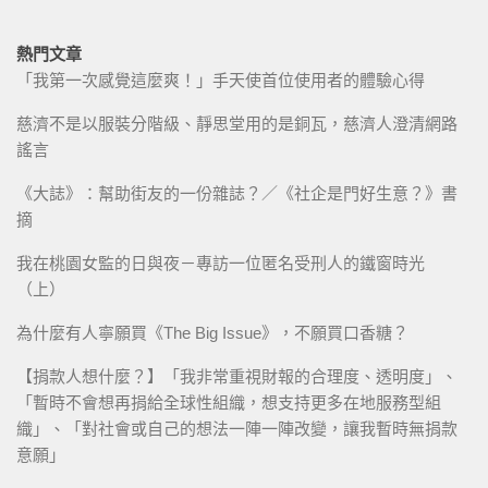
熱門文章
「我第一次感覺這麼爽！」手天使首位使用者的體驗心得
慈濟不是以服裝分階級、靜思堂用的是銅瓦，慈濟人澄清網路
謠言
《大誌》：幫助街友的一份雜誌？／《社企是門好生意？》書
摘
我在桃園女監的日與夜－專訪一位匿名受刑人的鐵窗時光
（上）
為什麼有人寧願買《The Big Issue》，不願買口香糖？
【捐款人想什麼？】「我非常重視財報的合理度、透明度」、
「暫時不會想再捐給全球性組織，想支持更多在地服務型組
織」、「對社會或自己的想法一陣一陣改變，讓我暫時無捐款
意願」