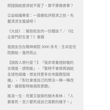
把錢捐給慈濟就不管了，算不算做善事？
公益組織專家：一窩蜂批評慈濟之前，先
釐清流言蜚語吧！
《大誌》：幫助街友的一份雜誌？／《社
企是門好生意？》書摘
我朋友住在精神病院 3000 多天：生命從住
院開始，戞然而止
【捐款人想什麼？】「我非常重視財報的
合理度、透明度」、「暫時不會想再捐給
全球性組織，想支持更多在地服務型組
織」、「對社會或自己的想法一陣一陣改
變，讓我暫時無捐款意願」
搖滾一生、充實又狼狽的樹木希林：「人
都會死，至少要死成自己喜歡的樣子。」