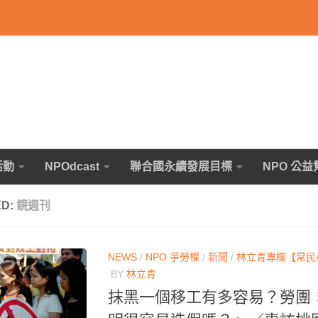
活動
NPOdcast
聯合國永續發展目標
NPO 公益
ED:
鏡週刊
NEWS
/
NPO 爭勞權
/
新聞
/
林立青專欄【常民
BY
林立青
抹黑一個移工有多容易？勞團