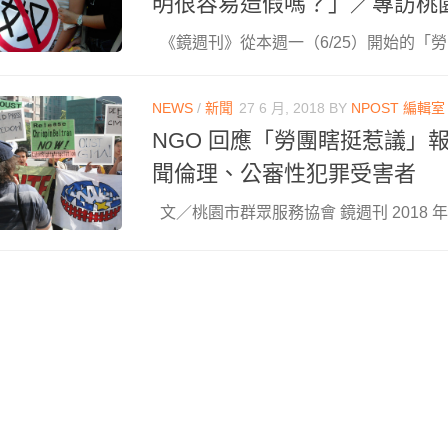
明很容易造假嗎？」／專訪桃
《鏡週刊》從本週一（6/25）開始的「勞團
NEWS
/
新聞
27 6 月, 2018
BY
NPOST 編輯室
NGO 回應「勞團瞎挺惹議」
聞倫理、公審性犯罪受害者
文／桃園市群眾服務協會 鏡週刊 2018 年 6 