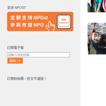
鍵
支持 NPOST
字:
訂閱電子報
訂閱粉絲團，好文不漏接！