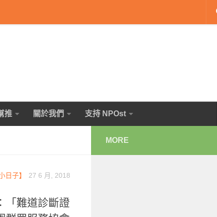
幫推
關於我們
支持 NPOst
MORE
小日子】
27 6 月, 2018
：「難道診斷證