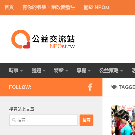
首頁
有你的參與，讓改變發生
關於 NPOst
Skip to content
時事
議題
特輯
專欄
公益策略
FOLLOW:
TAGG
搜尋站上文章
搜
尋
關