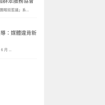
園群眾服務協會
瞎挺惹議」系...
報導：媒體違背新
月 ...