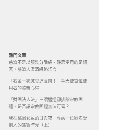
熱門文章
慈濟不是以服裝分階級、靜思堂用的是銅
瓦，慈濟人澄清網路謠言
「我第一次感覺這麼爽！」手天使首位使
用者的體驗心得
「財團法人法」三讀通過卻排除宗教團
體，是否讓宗教團體無法可管？
我在桃園女監的日與夜－專訪一位匿名受
刑人的鐵窗時光（上）