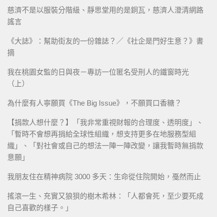
慈濟不是以服裝分階級、靜思堂用的是銅瓦，慈濟人澄清網路
謠言
《大誌》：幫助街友的一份雜誌？／《社企是門好生意？》書
摘
我在桃園女監的日與夜－專訪一位匿名受刑人的鐵窗時光
（上）
為什麼有人寧願買《The Big Issue》，不願買口香糖？
【捐款人想什麼？】「我非常重視財報的合理度、透明度」、
「暫時不會想再捐給全球性組織，想支持更多在地服務型組
織」、「對社會或自己的想法一陣一陣改變，讓我暫時無捐款
意願」
我朋友住在精神病院 3000 多天：生命從住院開始，戞然而止
搖滾一生、充實又狼狽的樹木希林：「人都會死，至少要死成
自己喜歡的樣子。」