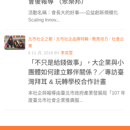
會後報導 （聚樂邦）
活動名稱：會長大的好事──公益創新規模化
Scaling Innov...
北市社企之都
/
北市社企品牌特輯
/
教育培力
/
社會企
業
6 11 月, 2018
BY
李奕萱
「不只是給錢做事」，大企業與小
團體如何建立夥伴關係？／專訪臺
灣拜耳 & 玩轉學校合作計畫
本社企與報導由臺北市政府產業發展局「107 年
度臺北市社會企業推廣服...