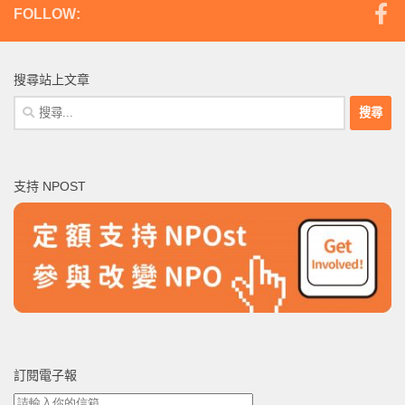
FOLLOW:
搜尋站上文章
搜
尋
關
鍵
支持 NPOST
字:
訂閱電子報