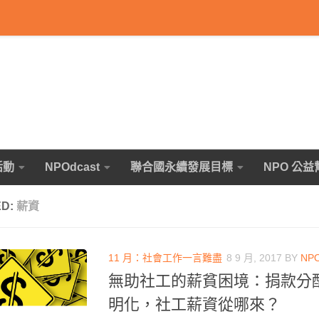
活動
NPOdcast
聯合國永續發展目標
NPO 公益
ED:
薪資
11 月：社會工作一言難盡
8 9 月, 2017
BY
NP
無助社工的薪貧困境：捐款分
明化，社工薪資從哪來？