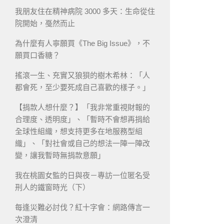
我朋友住在精神病院 3000 多天：生命從住
院開始，戞然而止
為什麼有人寧願買《The Big Issue》，不
願買口香糖？
搖滾一生、充實又狼狽的樹木希林：「人
都會死，至少要死成自己喜歡的樣子。」
【捐款人想什麼？】「我非常重視財報的
合理度、透明度」、「暫時不會想再捐給
全球性組織，想支持更多在地服務型組
織」、「對社會或自己的想法一陣一陣改
變，讓我暫時無捐款意願」
我在桃園女監的日與夜－專訪一位匿名受
刑人的鐵窗時光（下）
每逢災難必討伐？紅十字會：網路傳言一
次澄清