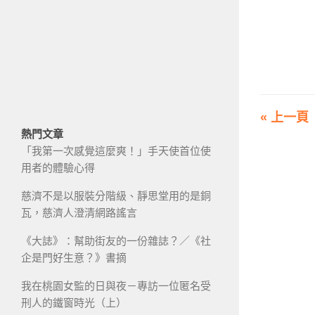
« 上一頁
熱門文章
「我第一次感覺這麼爽！」手天使首位使
用者的體驗心得
慈濟不是以服裝分階級、靜思堂用的是銅
瓦，慈濟人澄清網路謠言
《大誌》：幫助街友的一份雜誌？／《社
企是門好生意？》書摘
我在桃園女監的日與夜－專訪一位匿名受
刑人的鐵窗時光（上）