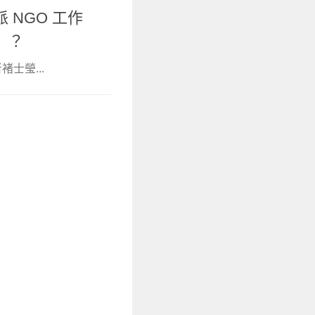
NGO 工作
」？
褚士瑩...