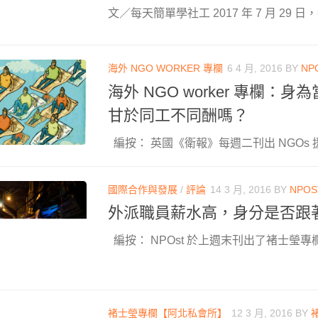
文／每天簡單學社工 2017 年 7 月 29 日
海外 NGO WORKER 專欄
6 4 月, 2016
BY
NP
海外 NGO worker 專欄：
甘於同工不同酬嗎？
編按： 英國《衛報》每週二刊出 NGOs 援
國際合作與發展
/
評論
14 3 月, 2016
BY
NPO
外派職員薪水高，身分是否跟
編按： NPOst 於上週末刊出了褚士瑩專欄
褚士瑩專欄【阿北私會所】
12 3 月, 2016
BY