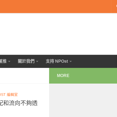
幫推
關於我們
支持 NPOst
MORE
OST 編輯室
配和流向不夠透