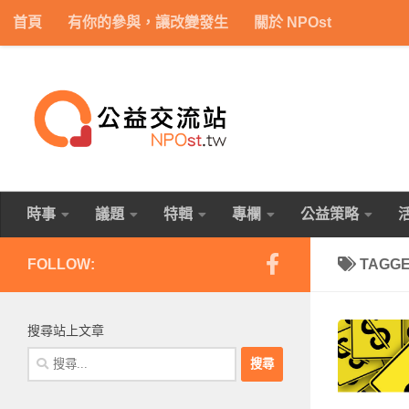
首頁
有你的參與，讓改變發生
關於 NPOst
Skip to content
時事
議題
特輯
專欄
公益策略
FOLLOW:
TAGG
搜尋站上文章
搜
尋
關