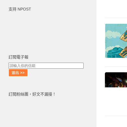
鍵
支持 NPOST
字:
訂閱電子報
訂閱粉絲團，好文不漏接！