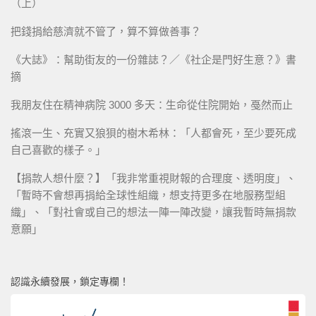
（上）
把錢捐給慈濟就不管了，算不算做善事？
《大誌》：幫助街友的一份雜誌？／《社企是門好生意？》書
摘
我朋友住在精神病院 3000 多天：生命從住院開始，戞然而止
搖滾一生、充實又狼狽的樹木希林：「人都會死，至少要死成
自己喜歡的樣子。」
【捐款人想什麼？】「我非常重視財報的合理度、透明度」、
「暫時不會想再捐給全球性組織，想支持更多在地服務型組
織」、「對社會或自己的想法一陣一陣改變，讓我暫時無捐款
意願」
認識永續發展，鎖定專欄！