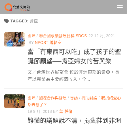
Skip to content
TAGGED:
肯亞
國際
/
聯合國永續發展目標 SDGS
22 12 月, 2021
BY
NPOST 編輯室
當「有東西可以吃」成了孩子的聖
誕節願望──肯亞婦女的苦與樂
文／台灣世界展望會 位於非洲東部的肯亞，長
年以農業為主要經濟收入，全...
國際
/
國際合作與發展
/
專訪
/
捐助討論：我捐的愛心
都去哪了？
19 9 月, 2018
BY
葉 靜倫
難懂的議題說不清，捐舊鞋到非洲