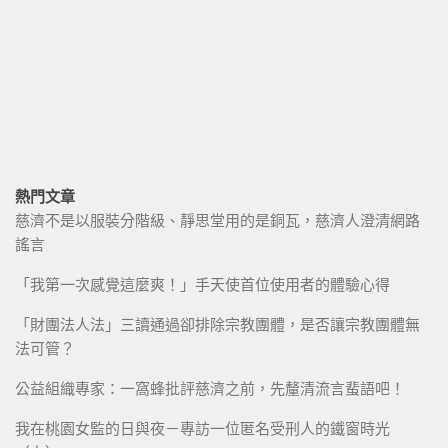
熱門文章
慈濟不是以服裝分階級、靜思堂用的是銅瓦，慈濟人澄清網路
謠言
「我第一次感覺這麼爽！」手天使首位使用者的體驗心得
「財團法人法」三讀通過卻排除宗教團體，是否讓宗教團體無
法可管？
公益組織專家：一窩蜂批評慈濟之前，先釐清流言蜚語吧！
我在桃園女監的日與夜－專訪一位匿名受刑人的鐵窗時光