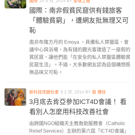
國際
20 4 月, 2014
BY
全球之聲
國際：南非假貧民窟供有錢旅客
「體驗貧窮」，遭網友批無理又可
恥
南非布隆方丹的 Emoya ，具備私人禁獵區、會
議中心與浴場，為有錢的觀光客建造了一座假的
貧民窟，讓他們能「在安全的私人禁獵區體驗貧
民窟生活」。不過，大多數網友認為這個構想既
無品味又可恥。
新科技改變社會
8 2 月, 2014
BY
張 傳佳
3月底去肯亞參加ICT4D會議！ 看
看別人怎麼用科技改善社會
由跨國NGO組織天主教救助服務會（Catholic
Relief Services）主辦的第六屆「ICT4D會議」