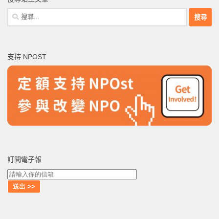
搜
尋
關
鍵
支持 NPOST
字:
訂閱電子報