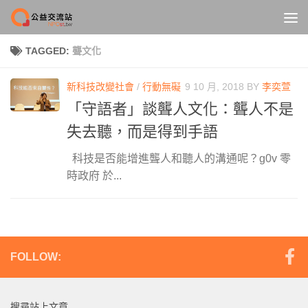
Skip to content
TAGGED:
聾文化
新科技改變社會
/
行動無礙
9 10 月, 2018
BY
李奕萱
「守語者」談聾人文化：聾人不是
失去聽，而是得到手語
科技是否能增進聾人和聽人的溝通呢？g0v 零
時政府 於...
FOLLOW:
搜尋站上文章