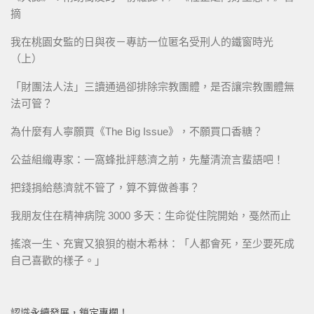
摘
我在桃園女監的日與夜－專訪一位匿名受刑人的鐵窗時光
（上）
「財團法人法」三讀通過卻排除宗教團體，是否讓宗教團體無
法可管？
為什麼有人寧願買《The Big Issue》，不願買口香糖？
公益組織專家：一窩蜂批評慈濟之前，先釐清流言蜚語吧！
把錢捐給慈濟就不管了，算不算做善事？
我朋友住在精神病院 3000 多天：生命從住院開始，戞然而止
搖滾一生、充實又狼狽的樹木希林：「人都會死，至少要死成
自己喜歡的樣子。」
認識永續發展，鎖定專欄！