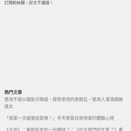
訂閱粉絲團，好文不漏接！
熱門文章
慈濟不是以服裝分階級、靜思堂用的是銅瓦，慈濟人澄清網路
謠言
「我第一次感覺這麼爽！」手天使首位使用者的體驗心得
《大誌》：幫助街友的一份雜誌？／《社企是門好生意？》書