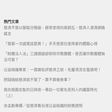
熱門文章
慈濟不是以服裝分階級、靜思堂用的是銅瓦，慈濟人澄清網路
謠言
「我第一次感覺這麼爽！」手天使首位使用者的體驗心得
「財團法人法」三讀通過卻排除宗教團體，是否讓宗教團體無
法可管？
公益組織專家：一窩蜂批評慈濟之前，先釐清流言蜚語吧！
把錢捐給慈濟就不管了，算不算做善事？
我在桃園女監的日與夜－專訪一位匿名受刑人的鐵窗時光
（上）
余孟勳專欄／從慈濟看台灣公益組織的財務透明