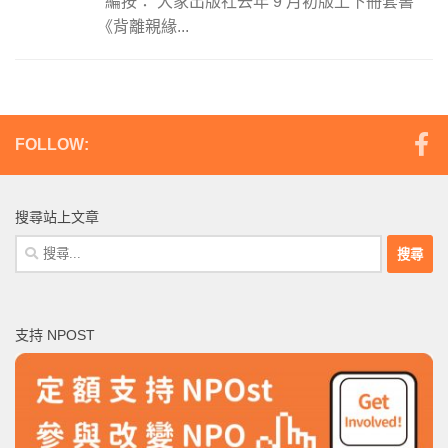
編按： 大家出版社去年 9 月初版上下冊套書
《背離親緣...
FOLLOW:
搜尋站上文章
搜
尋
關
鍵
支持 NPOST
字: