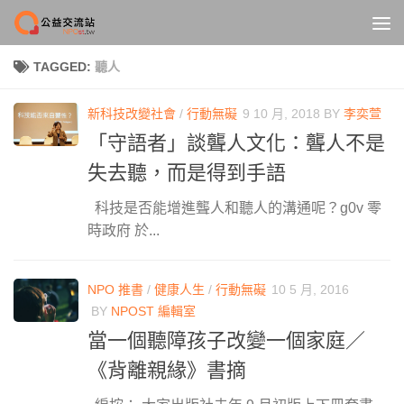
Skip to content
TAGGED:
聽人
新科技改變社會
/
行動無礙
9 10 月, 2018
BY
李奕萱
「守語者」談聾人文化：聾人不是
失去聽，而是得到手語
科技是否能增進聾人和聽人的溝通呢？g0v 零
時政府 於...
NPO 推書
/
健康人生
/
行動無礙
10 5 月, 2016
BY
NPOST 編輯室
當一個聽障孩子改變一個家庭／
《背離親緣》書摘