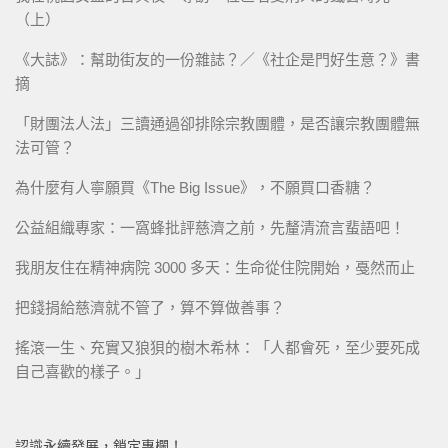
（上）
《大誌》：幫助街友的一份雜誌？／《社企是門好生意？》書
摘
「財團法人法」三讀通過卻排除宗教團體，是否讓宗教團體無
法可管？
為什麼有人寧願買《The Big Issue》，不願買口香糖？
公益組織專家：一窩蜂批評慈濟之前，先釐清流言蜚語吧！
我朋友住在精神病院 3000 多天：生命從住院開始，戞然而止
把錢捐給慈濟就不管了，算不算做善事？
搖滾一生、充實又狼狽的樹木希林：「人都會死，至少要死成
自己喜歡的樣子。」
認識永續發展，鎖定專欄！