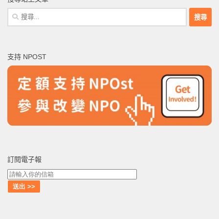
搜
尋
關
鍵
支持 NPOST
字:
訂閱電子報