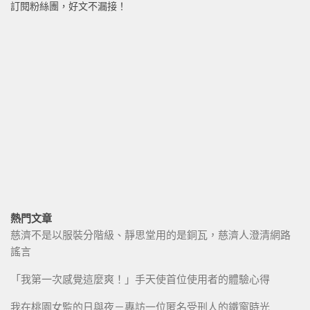
訂閱粉絲團，好文不漏接！
熱門文章
慈濟不是以服裝分階級、靜思堂用的是銅瓦，慈濟人澄清網路
謠言
「我第一次感覺這麼爽！」手天使首位使用者的體驗心得
我在桃園女監的日與夜－專訪一位匿名受刑人的鐵窗時光