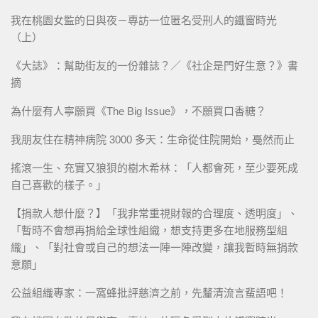
我在桃園女監的日與夜－專訪一位匿名受刑人的鐵窗時光
（上）
《大誌》：幫助街友的一份雜誌？／《社企是門好生意？》書
摘
為什麼有人寧願買《The Big Issue》，不願買口香糖？
我朋友住在精神病院 3000 多天：生命從住院開始，戞然而止
搖滾一生、充實又狼狽的樹木希林：「人都會死，至少要死成
自己喜歡的樣子。」
【捐款人想什麼？】「我非常重視財報的合理度、透明度」、
「暫時不會想再捐給全球性組織，想支持更多在地服務型組
織」、「對社會或自己的想法一陣一陣改變，讓我暫時無捐款
意願」
公益組織專家：一窩蜂批評慈濟之前，先釐清流言蜚語吧！