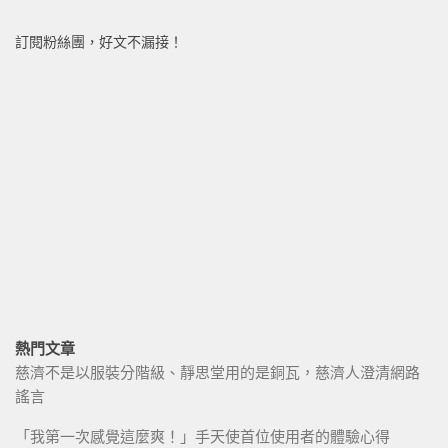
訂閱粉絲團，好文不漏接！
熱門文章
慈濟不是以服裝分階級、靜思堂用的是銅瓦，慈濟人澄清網路
謠言
「我第一次感覺這麼爽！」手天使首位使用者的體驗心得