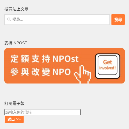
搜尋站上文章
搜
尋
關
鍵
支持 NPOST
字:
訂閱電子報