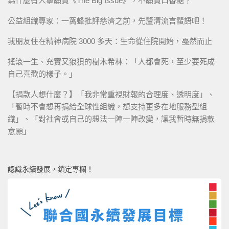
為什麼有人寧願買《The Big Issue》，不願買口香糖？
公益組織專家：一窩蜂批評慈濟之前，先釐清流言蜚語吧！
我朋友住在精神病院 3000 多天：生命從住院開始，戞然而止
搖滾一生、充實又狼狽的樹木希林：「人都會死，至少要死成
自己喜歡的樣子。」
【捐款人想什麼？】「我非常重視財報的合理度、透明度」、
「暫時不會想再捐給全球性組織，想支持更多在地服務型組
織」、「對社會或自己的想法一陣一陣改變，讓我暫時無捐款
意願」
認識永續發展，鎖定專欄！