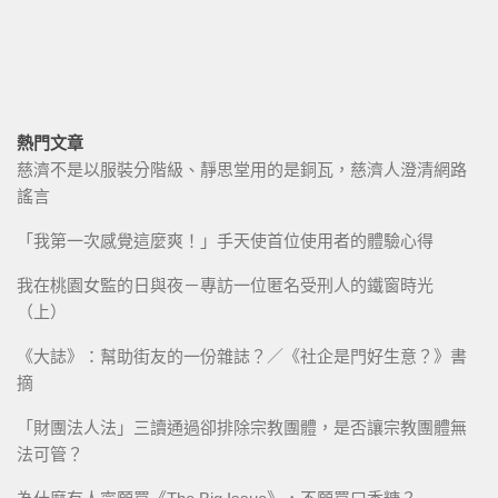
熱門文章
慈濟不是以服裝分階級、靜思堂用的是銅瓦，慈濟人澄清網路
謠言
「我第一次感覺這麼爽！」手天使首位使用者的體驗心得
我在桃園女監的日與夜－專訪一位匿名受刑人的鐵窗時光
（上）
《大誌》：幫助街友的一份雜誌？／《社企是門好生意？》書
摘
「財團法人法」三讀通過卻排除宗教團體，是否讓宗教團體無
法可管？