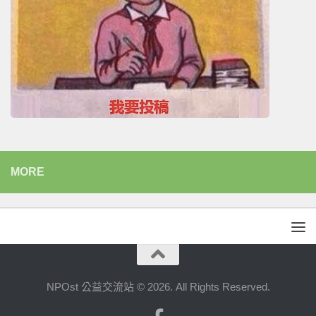
MORE
NPOst 公益交流站 © 2026. All Rights Reserved.