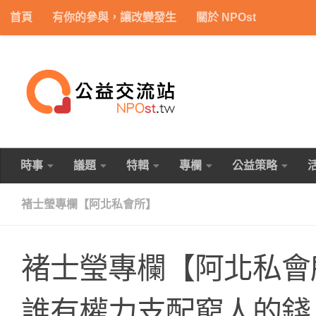
首頁
有你的參與，讓改變發生
關於 NPOst
Skip to content
時事
議題
特輯
專欄
公益策略
褚士瑩專欄【阿北私會所】
褚士瑩專欄【阿北私會所】
誰有權力支配窮人的錢