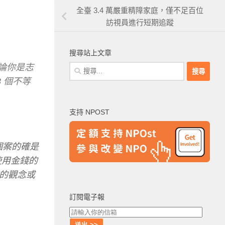
全臺 3.4 萬嚴重精障家庭，僅不足百位
訪視員進行短期追蹤
搜尋站上文章
無論你是志
搜
尋
3 個不等
關
鍵
支持 NPOST
字:
個案的確是
使用金錢的
的觀念或
訂閱電子報