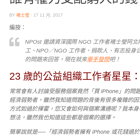
BY
褚士瑩
·
17 11 月, 2017
編按：
NPOst 邀請資深國際 NGO 工作者褚士
工、NPO／NGO 工作者、捐款人、有志投身
的問題來回答，現在就來
舉手發問
吧！
23 歲的公益組織工作者星星
常常會有人討論受服務個案竟然「買 iPhone」
經濟弱勢者，雖然我知道問題的背後有很多複雜的因
方式如過於揮霍，您又會如何與個案溝通呢？我本身
想法，雖然我也知道這些都是個案的選擇。
簡單說就是
──
「經濟弱勢者擁有 iPhone 或花錢