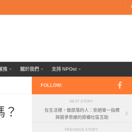
幫推
關於我們
支持 NPOst
FOLLOW:
NEXT STORY
嗎？
在生活裡，做部落的人：拒絕單一指標
與競爭思維的原鄉社區互助
PREVIOUS STORY