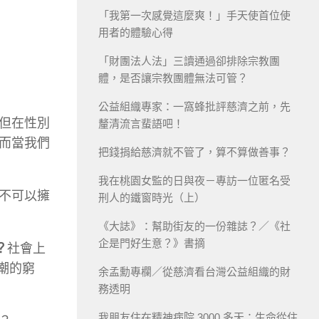
「我第一次感覺這麼爽！」手天使首位使
用者的體驗心得
「財團法人法」三讀通過卻排除宗教團
體，是否讓宗教團體無法可管？
公益組織專家：一窩蜂批評慈濟之前，先
但在性別
釐清流言蜚語吧！
而當我們
把錢捐給慈濟就不管了，算不算做善事？
我在桃園女監的日與夜－專訪一位匿名受
不可以擁
刑人的鐵窗時光（上）
《大誌》：幫助街友的一份雜誌？／《社
企是門好生意？》書摘
？
社會上
潮的窮
余孟勳專欄／從慈濟看台灣公益組織的財
務透明
我朋友住在精神病院 3000 多天：生命從住