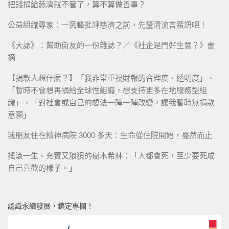
把錢捐給慈濟就不管了，算不算做善事？
公益組織專家：一窩蜂批評慈濟之前，先釐清流言蜚語吧！
《大誌》：幫助街友的一份雜誌？／《社企是門好生意？》書
摘
【捐款人想什麼？】「我非常重視財報的合理度、透明度」、
「暫時不會想再捐給全球性組織，想支持更多在地服務型組
織」、「對社會或自己的想法一陣一陣改變，讓我暫時無捐款
意願」
我朋友住在精神病院 3000 多天：生命從住院開始，戞然而止
搖滾一生、充實又狼狽的樹木希林：「人都會死，至少要死成
自己喜歡的樣子。」
認識永續發展，鎖定專欄！