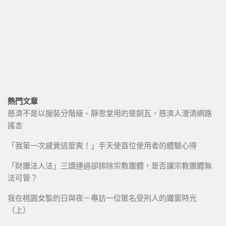
熱門文章
慈濟不是以服裝分階級、靜思堂用的是銅瓦，慈濟人澄清網路
謠言
「我第一次感覺這麼爽！」手天使首位使用者的體驗心得
「財團法人法」三讀通過卻排除宗教團體，是否讓宗教團體無
法可管？
我在桃園女監的日與夜－專訪一位匿名受刑人的鐵窗時光
（上）