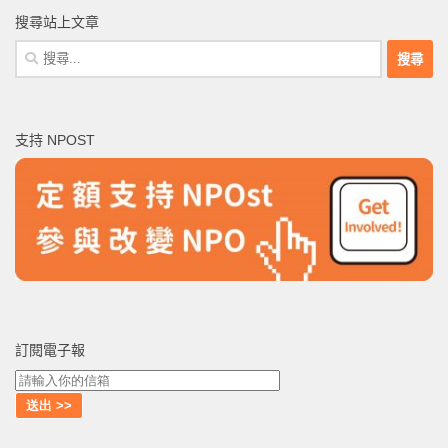
搜尋站上文章
搜
尋
關
鍵
支持 NPOST
字:
訂閱電子報