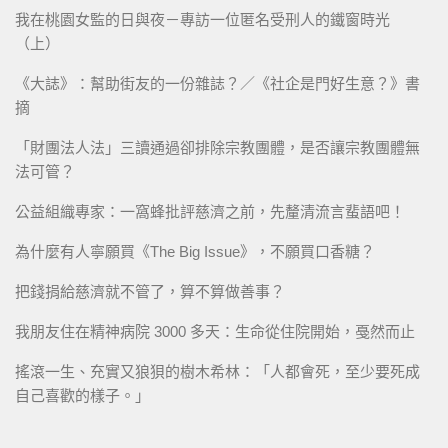
我在桃園女監的日與夜－專訪一位匿名受刑人的鐵窗時光
（上）
《大誌》：幫助街友的一份雜誌？／《社企是門好生意？》書
摘
「財團法人法」三讀通過卻排除宗教團體，是否讓宗教團體無
法可管？
公益組織專家：一窩蜂批評慈濟之前，先釐清流言蜚語吧！
為什麼有人寧願買《The Big Issue》，不願買口香糖？
把錢捐給慈濟就不管了，算不算做善事？
我朋友住在精神病院 3000 多天：生命從住院開始，戞然而止
搖滾一生、充實又狼狽的樹木希林：「人都會死，至少要死成
自己喜歡的樣子。」