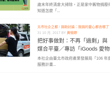
歲末年終清倉大掃除，正是家中舊物捐廢
知道怎麼「...
北市社企之都
/
捐助討論：我捐的愛心都去哪了
31 10 月, 2017
BY
黃愉婷
把好事做對：不再「過剩」與
媒合平臺／專訪「iGoods 
本社企由臺北市政府產業發展局「106 
服務計畫...