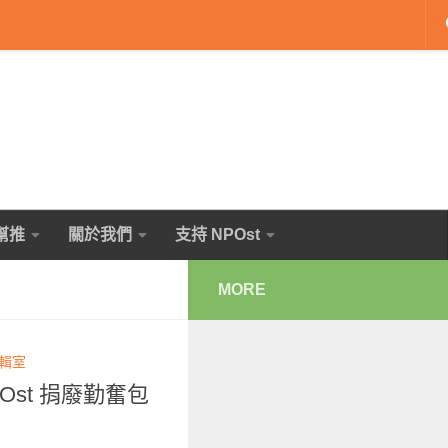
幫推
關於我們
支持 NPOst
MORE
編輯室
st 捐廢勤奮包