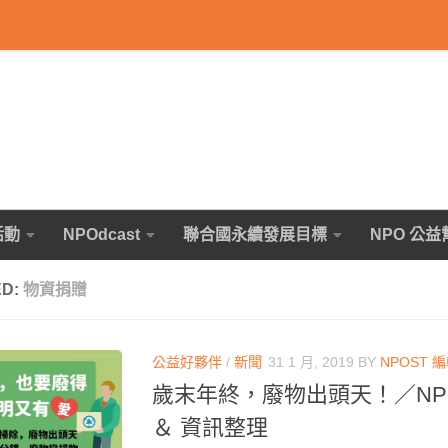
活動
NPOdcast
聯合國永續發展目標
NPO 公益
ED:
物資捐贈
公益好夥伴
/
新聞
31 1 月, 2019
BY
NPOST 
歲末年終，廢物出頭天！／NPO
＆ 資訊整理