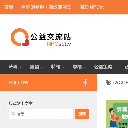
首頁
有你的參與，讓改變發生
關於 NPOst
Skip to content
時事
議題
特輯
專欄
公益策略
FOLLOW:
TAGG
搜尋站上文章
搜
尋
關