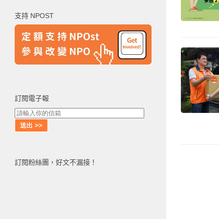
鍵
支持 NPOST
字:
訂閱電子報
訂閱粉絲團，好文不漏接！