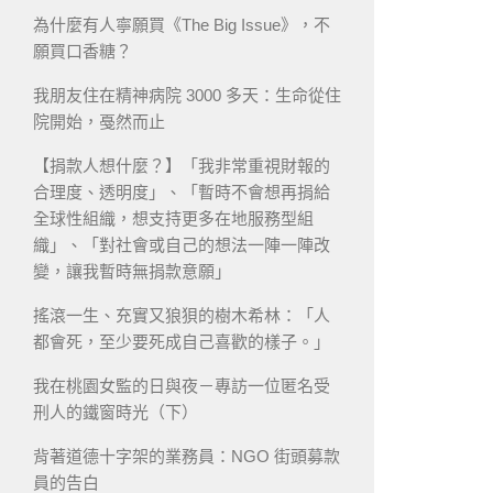
為什麼有人寧願買《The Big Issue》，不
願買口香糖？
我朋友住在精神病院 3000 多天：生命從住
院開始，戞然而止
【捐款人想什麼？】「我非常重視財報的
合理度、透明度」、「暫時不會想再捐給
全球性組織，想支持更多在地服務型組
織」、「對社會或自己的想法一陣一陣改
變，讓我暫時無捐款意願」
搖滾一生、充實又狼狽的樹木希林：「人
都會死，至少要死成自己喜歡的樣子。」
我在桃園女監的日與夜－專訪一位匿名受
刑人的鐵窗時光（下）
背著道德十字架的業務員：NGO 街頭募款
員的告白