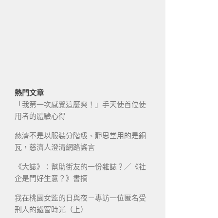
熱門文章
「我第一次感覺這麼爽！」手天使首位使
用者的體驗心得
慈濟不是以服裝分階級、靜思堂用的是銅
瓦，慈濟人澄清網路謠言
《大誌》：幫助街友的一份雜誌？／《社
企是門好生意？》書摘
我在桃園女監的日與夜－專訪一位匿名受
刑人的鐵窗時光（上）