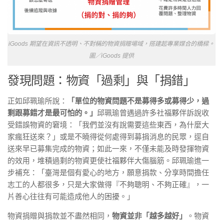
iGoods 期望在資訊不透明、不對稱的物資捐贈場域，搭建起專業媒合的橋樑。
圖／iGoods 提供
發現問題：物資「過剩」與「捐錯」
正如邱珮瑜所說：
「單位的物資問題不是募得多或募得少，過
剩跟募錯才是最可怕的。」
邱珮瑜曾遇過許多社福夥伴訴說收
受錯誤物資的窘境：「我們並沒有說需要這些東西，為什麼大
家瘋狂送來？」或是不曉得從何處得到募捐消息的民眾，逕自
送來早已募集完成的物資；如此一來，不僅未能及時發揮物資
的效用，堆積過剩的物資更使社福夥伴大傷腦筋。邱珮瑜進一
步補充：「臺灣是個有愛心的地方，願意捐款、分享時間擔任
志工的人都很多，只是大家
做得『
不夠聰明、不夠正確
』，一
片善心往往有可能造成他人的困擾。」
物資捐贈與捐款並不盡然相同，
物資並非「越多越好」
。物資