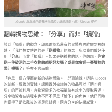
iGoods 常常被伴隨著好物箱的小紙條感動。圖／iGoods 提供
翻轉捐物思維：「分享」而非「捐贈」
談到「捐贈」的觀念，邱珮瑜認為舊有的習慣與思維需要被翻
轉，「我們想要傳達的是『
送禮物
』的概念，所以我們偏好使
用『
分享
』而非『捐贈』。如果是送禮物的話，你想想，
你會
送一件破洞的二手衣物給親朋好友嗎？或是你會送一臺壞掉的
果汁機嗎？
」答案不言而喻。
「這是一個方便而創新的捐物體驗。」邱珮瑜說。透過 iGoods
的創新、經營與實踐，讓閒置與被錯待的物品可以「適才適
所」的再被利用，有物資需求的社福單位有效率的獲取資源，
分享物資者在過程中也不再不僅是「給予」的角色，他們同時
也獲得了斷捨離後的滿足與舒適，還有分享的快樂感受。