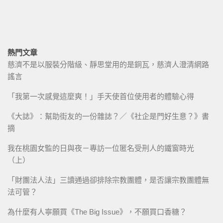
熱門文章
慈濟不是以服裝分階級、靜思堂用的是銅瓦，慈濟人澄清網路
謠言
「我第一次感覺這麼爽！」手天使首位使用者的體驗心得
《大誌》：幫助街友的一份雜誌？／《社企是門好生意？》書
摘
我在桃園女監的日與夜－專訪一位匿名受刑人的鐵窗時光
（上）
「財團法人法」三讀通過卻排除宗教團體，是否讓宗教團體無
法可管？
為什麼有人寧願買《The Big Issue》，不願買口香糖？