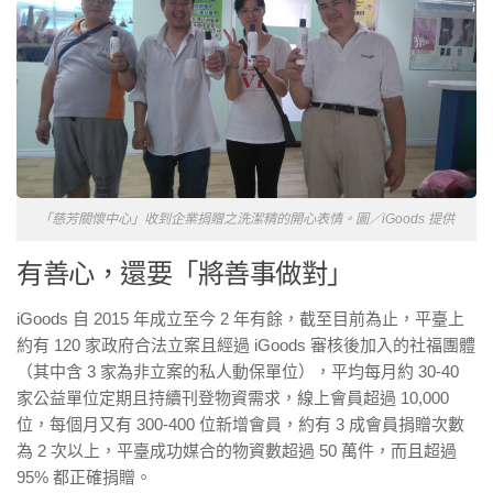
「慈芳關懷中心」收到企業捐贈之洗潔精的開心表情。圖／iGoods 提供
有善心，還要「將善事做對」
iGoods 自 2015 年成立至今 2 年有餘，截至目前為止，平臺上
約有 120 家政府合法立案且經過 iGoods 審核後加入的社福團體
（其中含 3 家為非立案的私人動保單位），平均每月約 30-40
家公益單位定期且持續刊登物資需求，線上會員超過 10,000
位，每個月又有 300-400 位新增會員，約有 3 成會員捐贈次數
為 2 次以上，平臺成功媒合的物資數超過 50 萬件，而且超過
95% 都正確捐贈。