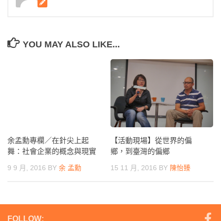
YOU MAY ALSO LIKE...
余孟勳專欄／在針尖上起
【活動現場】從世界的偏
舞：社會企業的概念與現實
鄉，到臺灣的偏鄉
9 9 月, 2016
BY
余 孟勳
15 11 月, 2016
BY
陳怡臻
FOLLOW: