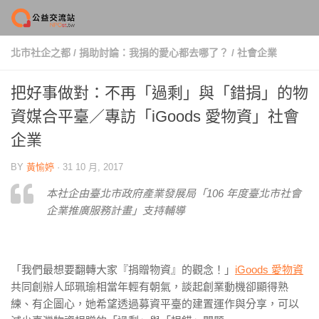
Skip to content
北市社企之都
/
捐助討論：我捐的愛心都去哪了？
/
社會企業
把好事做對：不再「過剩」與「錯捐」的物
資媒合平臺／專訪「iGoods 愛物資」社會
企業
BY
黃愉婷
·
31 10 月, 2017
本社企由臺北市政府產業發展局「106 年度臺北市社會
企業推廣服務計畫」支持輔導
「我們最想要翻轉大家『捐贈物資』的觀念！」
iGoods 愛物資
共同創辦人邱珮瑜相當年輕有朝氣，談起創業動機卻顯得熟
練、有企圖心，她希望透過募資平臺的建置運作與分享，可以