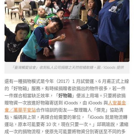
「臺灣觸愛協會」收到私人公司捐贈之天然柑橘軟糖。圖／iGoods 提供
還有一種捐物模式是今年（2017）1 月試營運、6 月甫正式上線
的「好物箱」服務。有時候捐贈者欲捐出的物件很多，若一件
一件媒合相當缺乏效率，「
好物箱
」便派上用場。只要將欲捐
贈物資一次放進好物箱寄送到 iGoods，由 iGoods 與
人安基金
會／萬華平安站
合作培訓的街友──整理職人「傑克」協助清
點、編碼與上架，再媒合給需要的單位，「iGoods 就是物流轉
運站，原本可能要寄 10 次，現在只要一次。」邱珮瑜說，濃縮
成一次的捐物流程，使原先可能要將物資分別寄送至不同的多