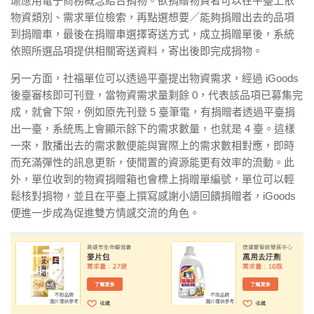
瑜應用電子商務概念結合捐物。欲捐贈物資者可以在平臺上依
物資類別、需求單位檢索，再點選想要／能夠捐贈出去的品項
到捐贈車，最後在捐贈車選擇寄送方式，成立捐贈單後，系統
依照所選品項提供相關寄送資料，寄出後即完成捐物。
另一方面，社福單位可以透過平臺提出物資需求，經過 iGoods
後臺審核即可刊登，當物資需求量剩餘 0，代表該品項已募集完
成，就會下架，例如原先刊登 5 臺筆電，有捐贈者透過平臺捐
出一臺，系統馬上會顯示餘下的需求數量，也就是 4 臺。這樣
一來，散播出去的需求數便能與實際上的需求數相對應，即時
而充滿彈性的訊息更新，使閒置的資源能更有效率的流動。此
外，單位收到的物資捐贈箱也會標上捐贈單編號，單位可以輕
鬆核對捐物，並且在平臺上撰寫感謝小語回饋捐贈者，iGoods
便進一步成為促進雙方情感交流的角色。