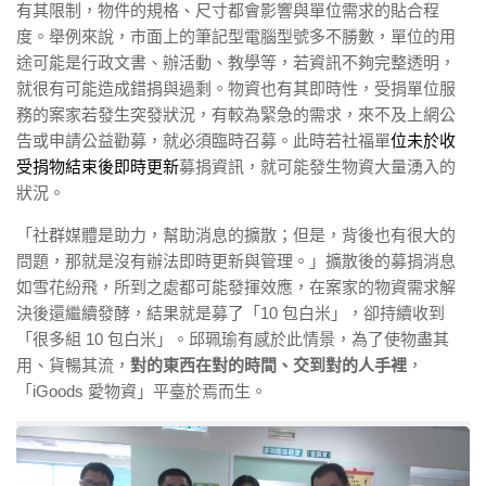
有其限制，物件的規格、尺寸都會影響與單位需求的貼合程
度。舉例來說，市面上的筆記型電腦型號多不勝數，單位的用
途可能是行政文書、辦活動、教學等，若資訊不夠完整透明，
就很有可能造成錯捐與過剩。物資也有其即時性，受捐單位服
務的案家若發生突發狀況，有較為緊急的需求，來不及上網公
告或申請公益勸募，就必須臨時召募。此時若社福單
位未於收
受捐物結束後即時更新
募捐資訊，就可能發生物資大量湧入的
狀況。
「社群媒體是助力，幫助消息的擴散；但是，背後也有很大的
問題，那就是
沒有辦法即時更新與管理
。」擴散後的募捐消息
如雪花紛飛，所到之處都可能發揮效應，在案家的物資需求解
決後還繼續發酵，結果就是募了「10 包白米」，卻持續收到
「很多組 10 包白米」。邱珮瑜有感於此情景，為了使物盡其
用、貨暢其流，
對的東西在對的時間、交到對的人手裡
，
「iGoods 愛物資」平臺於焉而生。