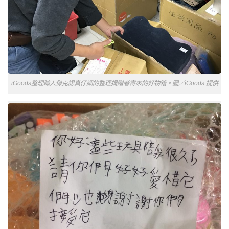
iGoods整理職人傑克認真仔細的整理捐贈者寄來的好物箱。圖／iGoods 提供