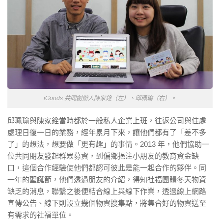
iGoods 共同創辦人陳家銓（左）、邱珮瑜（右）。
邱珮瑜與陳家銓當時都於一般私人企業上班，往返公司與住處
處理日復一日的業務，經年累月下來，讓他們都有了「差不多
了」的想法，想要做「更有趣」的事情。2013 年，他們協助一
位共同朋友發起群眾募資，到偏鄉挹注小朋友的教育資金缺
口，這個合作經驗使他們都認可彼此是能一起合作的夥伴。同
一年的聖誕節，他們透過朋友的介紹，得知社福團體冬天物資
缺乏的消息，聯繫之後便結合線上與線下作業，透過線上網路
宣傳公告、線下則設立幾個物資搜集點，將集合好的物資送至
有需求的社福單位。