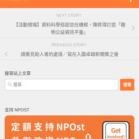
NEXT STORY
【活動現場】資料科學搭起信任橋樑，陳昇瑋打造「聰
明公益資訊平臺」
PREVIOUS STORY
請看見助人者的處境／寫在入圍卓越新聞獎之後
搜尋站上文章
搜
尋
關
鍵
支持 NPOST
字: