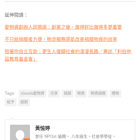
延伸閱讀：
愛物資創辦人邱珮瑜：創業之後，做得好比做得多更重要
不只給捐贈者方便，物流服務還能改善捐贈物資的效率
陪著你自立互助：更生人復歸社會的漫漫長路／專訪「利伯他
茲教育基金會」
Tags:
iGoods愛物資
分享
捐錯
物資
物資捐贈
禮物
給予
過剩
黃愉婷
曾任 NPOst 編輯。 八年級生。社會學學徒。