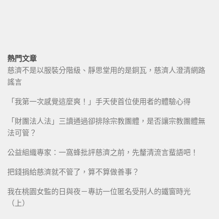
熱門文章
慈濟不是以服裝分階級、靜思堂用的是銅瓦，慈濟人澄清網路
謠言
「我第一次感覺這麼爽！」手天使首位使用者的體驗心得
「財團法人法」三讀通過卻排除宗教團體，是否讓宗教團體無
法可管？
公益組織專家：一窩蜂批評慈濟之前，先釐清流言蜚語吧！
把錢捐給慈濟就不管了，算不算做善事？
我在桃園女監的日與夜－專訪一位匿名受刑人的鐵窗時光
（上）