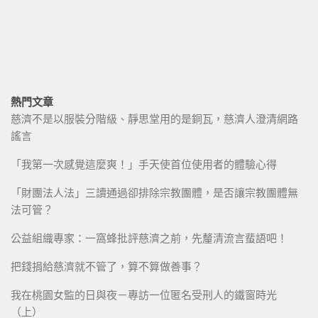
熱門文章
慈濟不是以服裝分階級、靜思堂用的是銅瓦，慈濟人澄清網路
謠言
「我第一次感覺這麼爽！」手天使首位使用者的體驗心得
「財團法人法」三讀通過卻排除宗教團體，是否讓宗教團體無
法可管？
公益組織專家：一窩蜂批評慈濟之前，先釐清流言蜚語吧！
把錢捐給慈濟就不管了，算不算做善事？
我在桃園女監的日與夜－專訪一位匿名受刑人的鐵窗時光
（上）