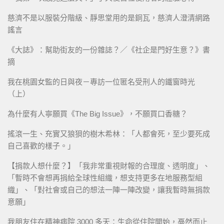
慈濟不是以服裝分階級、靜思堂用的是銅瓦，慈濟人澄清網路
謠言
《大誌》：幫助街友的一份雜誌？／《社企是門好生意？》書
摘
我在桃園女監的日與夜－專訪一位匿名受刑人的鐵窗時光
（上）
為什麼有人寧願買《The Big Issue》，不願買口香糖？
搖滾一生、充實又狼狽的樹木希林：「人都會死，至少要死成
自己喜歡的樣子。」
【捐款人想什麼？】「我非常重視財報的合理度、透明度」、
「暫時不會想再捐給全球性組織，想支持更多在地服務型組
織」、「對社會或自己的想法一陣一陣改變，讓我暫時無捐款
意願」
我朋友住在精神病院 3000 多天：生命從住院開始，戞然而止