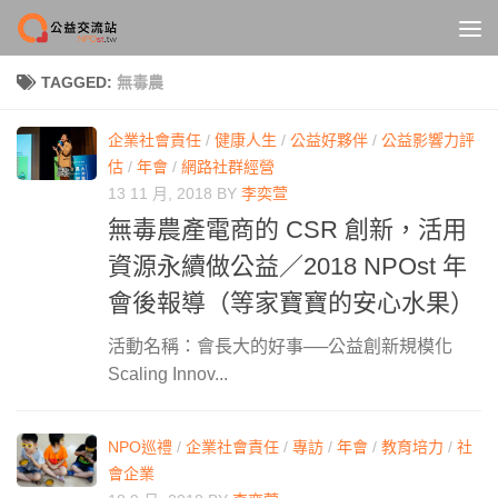
Skip to content
TAGGED:
無毒農
企業社會責任
/
健康人生
/
公益好夥伴
/
公益影響力評
估
/
年會
/
網路社群經營
13 11 月, 2018
BY
李奕萱
無毒農產電商的 CSR 創新，活用
資源永續做公益／2018 NPOst 年
會後報導（等家寶寶的安心水果）
活動名稱：會長大的好事──公益創新規模化
Scaling Innov...
NPO巡禮
/
企業社會責任
/
專訪
/
年會
/
教育培力
/
社
會企業