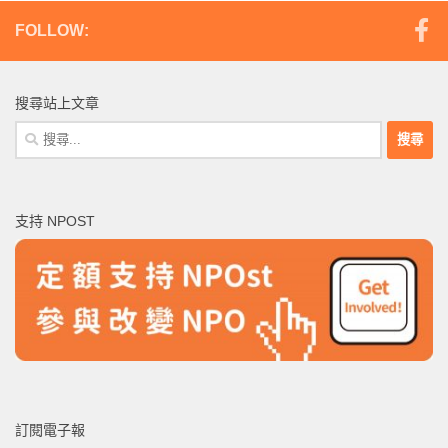
FOLLOW:
搜尋站上文章
搜
尋
關
鍵
支持 NPOST
字:
訂閱電子報