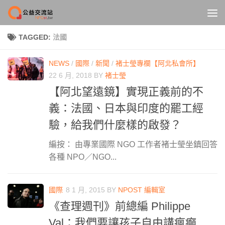
Skip to content
TAGGED:
法國
NEWS
/
國際
/
新聞
/
褚士瑩專欄【阿北私會所】
22 6 月, 2018
BY
褚士瑩
【阿北望遠鏡】實現正義前的不
義：法國、日本與印度的罷工經
驗，給我們什麼樣的啟發？
編按： 由專業國際 NGO 工作者褚士瑩坐鎮回答
各種 NPO／NGO...
國際
8 1 月, 2015
BY
NPOST 編輯室
《查理週刊》前總編 Philippe
Val：我們要讓孩子自由講瘋癲