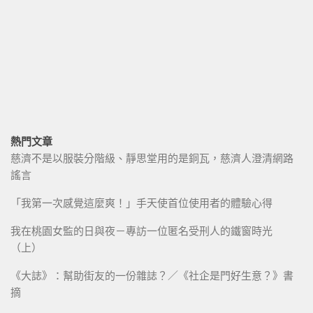
熱門文章
慈濟不是以服裝分階級、靜思堂用的是銅瓦，慈濟人澄清網路
謠言
「我第一次感覺這麼爽！」手天使首位使用者的體驗心得
我在桃園女監的日與夜－專訪一位匿名受刑人的鐵窗時光
（上）
《大誌》：幫助街友的一份雜誌？／《社企是門好生意？》書
摘