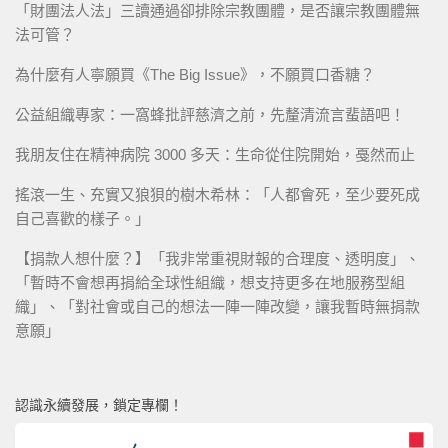
「財團法人法」三讀通過卻排除宗教團體，是否讓宗教團體無
法可管？
為什麼有人寧願買《The Big Issue》，不願買口香糖？
公益組織專家：一窩蜂批評慈濟之前，先釐清流言蜚語吧！
我朋友住在精神病院 3000 多天：生命從住院開始，戞然而止
搖滾一生、充實又狼狽的樹木希林：「人都會死，至少要死成
自己喜歡的樣子。」
【捐款人想什麼？】「我非常重視財報的合理度、透明度」、
「暫時不會想再捐給全球性組織，想支持更多在地服務型組
織」、「對社會或自己的想法一陣一陣改變，讓我暫時無捐款
意願」
認識永續發展，鎖定專欄！