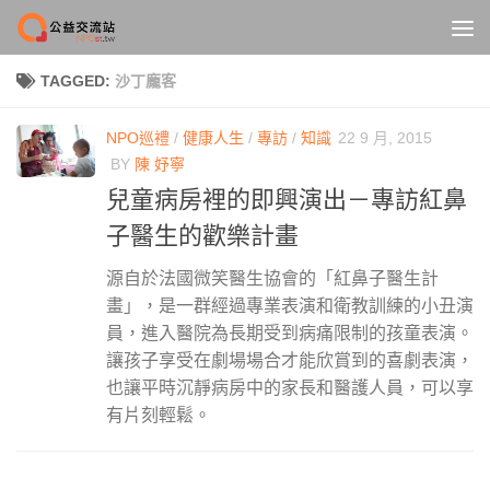
Skip to content
TAGGED:
沙丁龐客
NPO巡禮
/
健康人生
/
專訪
/
知識
22 9 月, 2015
BY
陳 妤寧
兒童病房裡的即興演出－專訪紅鼻
子醫生的歡樂計畫
源自於法國微笑醫生協會的「紅鼻子醫生計
畫」，是一群經過專業表演和衛教訓練的小丑演
員，進入醫院為長期受到病痛限制的孩童表演。
讓孩子享受在劇場場合才能欣賞到的喜劇表演，
也讓平時沉靜病房中的家長和醫護人員，可以享
有片刻輕鬆。