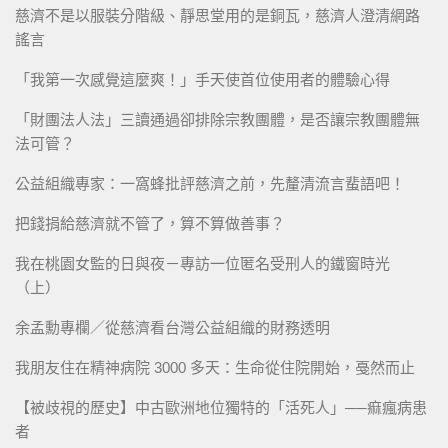
慈濟不是以服裝分階級、靜思堂用的是銅瓦，慈濟人澄清網路
謠言
「我第一次感覺這麼爽！」手天使首位使用者的體驗心得
「財團法人法」三讀通過卻排除宗教團體，是否讓宗教團體無
法可管？
公益組織專家：一窩蜂批評慈濟之前，先釐清流言蜚語吧！
把錢捐給慈濟就不管了，算不算做善事？
我在桃園女監的日與夜－專訪一位匿名受刑人的鐵窗時光
（上）
余孟勳專欄／從慈濟看台灣公益組織的財務透明
我朋友住在精神病院 3000 多天：生命從住院開始，戞然而止
【被歧視的歷史】中古歐洲地位獨特的「活死人」──痲瘋病患
者