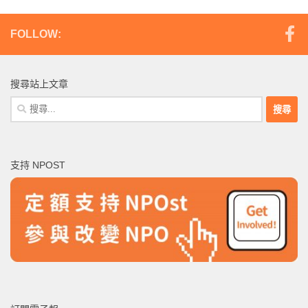
FOLLOW:
搜尋站上文章
搜
尋
關
鍵
支持 NPOST
字: