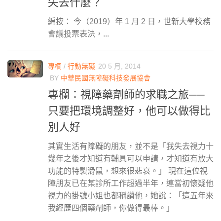
失去什麼？
編按： 今（2019）年 1 月 2 日，世新大學校務
會議投票表決，...
專欄
/
行動無礙
20 5 月, 2014
BY
中華民國無障礙科技發展協會
專欄：視障藥劑師的求職之旅──
只要把環境調整好，他可以做得比
別人好
其實生活有障礙的朋友，並不是「我失去視力十
幾年之後才知道有輔具可以申請，才知道有放大
功能的特製滑鼠，想來很悲哀。」 現在這位視
障朋友已在某診所工作超過半年，連當初懷疑他
視力的掛號小姐也都稱讚他，她說：「這五年來
我經歷四個藥劑師，你做得最棒。」