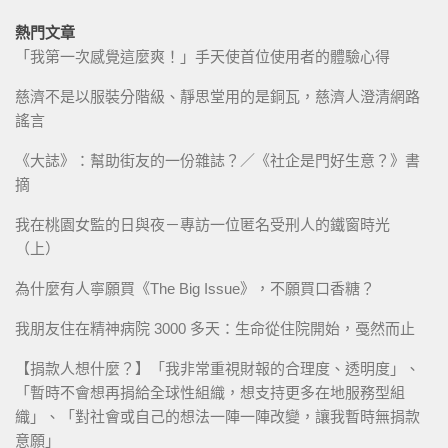
熱門文章
「我第一次感覺這麼爽！」手天使首位使用者的體驗心得
慈濟不是以服裝分階級、靜思堂用的是銅瓦，慈濟人澄清網路
謠言
《大誌》：幫助街友的一份雜誌？／《社企是門好生意？》書
摘
我在桃園女監的日與夜－專訪一位匿名受刑人的鐵窗時光
（上）
為什麼有人寧願買《The Big Issue》，不願買口香糖？
我朋友住在精神病院 3000 多天：生命從住院開始，戞然而止
【捐款人想什麼？】「我非常重視財報的合理度、透明度」、
「暫時不會想再捐給全球性組織，想支持更多在地服務型組
織」、「對社會或自己的想法一陣一陣改變，讓我暫時無捐款
意願」