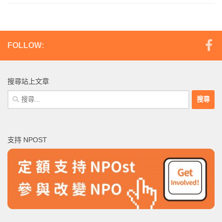
FOLLOW:
搜尋站上文章
搜
尋
關
鍵
支持 NPOST
字: