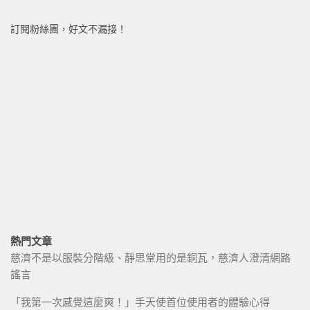
訂閱粉絲團，好文不漏接！
熱門文章
慈濟不是以服裝分階級、靜思堂用的是銅瓦，慈濟人澄清網路
謠言
「我第一次感覺這麼爽！」手天使首位使用者的體驗心得