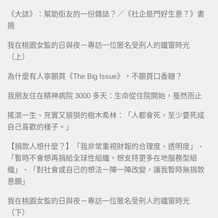
《大誌》：幫助街友的一份雜誌？／《社企是門好生意？》書
摘
我在桃園女監的日與夜－專訪一位匿名受刑人的鐵窗時光
（上）
為什麼有人寧願買《The Big Issue》，不願買口香糖？
我朋友住在精神病院 3000 多天：生命從住院開始，戞然而止
搖滾一生、充實又狼狽的樹木希林：「人都會死，至少要死成
自己喜歡的樣子。」
【捐款人想什麼？】「我非常重視財報的合理度、透明度」、
「暫時不會想再捐給全球性組織，想支持更多在地服務型組
織」、「對社會或自己的想法一陣一陣改變，讓我暫時無捐款
意願」
我在桃園女監的日與夜－專訪一位匿名受刑人的鐵窗時光
（下）