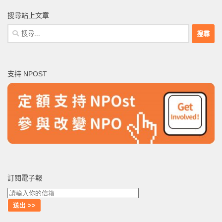
搜尋站上文章
搜
尋
關
鍵
支持 NPOST
字:
訂閱電子報