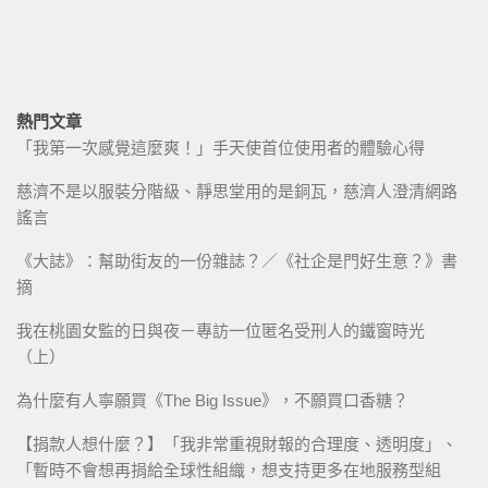
熱門文章
「我第一次感覺這麼爽！」手天使首位使用者的體驗心得
慈濟不是以服裝分階級、靜思堂用的是銅瓦，慈濟人澄清網路
謠言
《大誌》：幫助街友的一份雜誌？／《社企是門好生意？》書
摘
我在桃園女監的日與夜－專訪一位匿名受刑人的鐵窗時光
（上）
為什麼有人寧願買《The Big Issue》，不願買口香糖？
【捐款人想什麼？】「我非常重視財報的合理度、透明度」、
「暫時不會想再捐給全球性組織，想支持更多在地服務型組