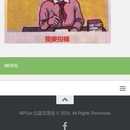
MORE
NPOst 公益交流站 © 2026. All Rights Reserved.