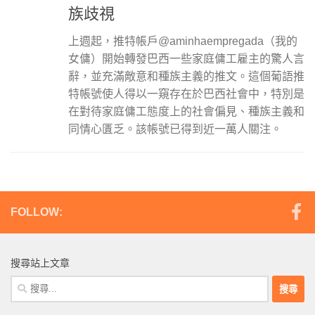
族歧視
上週起，推特帳戶@aminhaempregada（我的
女傭）開始轉發巴西一些家庭傭工雇主的驚人言
辭，並充滿敵意和種族主義的推文。這個葡語推
特帳號使人得以一窺存在於巴西社會中，特別是
在對待家庭傭工態度上的社會偏見、種族主義和
同情心匱乏。該帳號已得到近一萬人關注。
FOLLOW:
搜尋站上文章
搜
尋