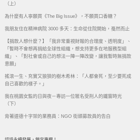
（上）
為什麼有人寧願買《The Big Issue》，不願買口香糖？
我朋友住在精神病院 3000 多天：生命從住院開始，戞然而止
【捐款人想什麼？】「我非常重視財報的合理度、透明度」、
「暫時不會想再捐給全球性組織，想支持更多在地服務型組
織」、「對社會或自己的想法一陣一陣改變，讓我暫時無捐款
意願」
搖滾一生、充實又狼狽的樹木希林：「人都會死，至少要死成
自己喜歡的樣子。」
我在桃園女監的日與夜－專訪一位匿名受刑人的鐵窗時光
（下）
背著道德十字架的業務員：NGO 街頭募款員的告白
認識永續發展，鎖定專欄！