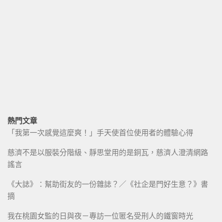
熱門文章
「我第一次感覺這麼爽！」手天使首位使用者的體驗心得
慈濟不是以服裝分階級、靜思堂用的是銅瓦，慈濟人澄清網路
謠言
《大誌》：幫助街友的一份雜誌？／《社企是門好生意？》書
摘
我在桃園女監的日與夜－專訪一位匿名受刑人的鐵窗時光