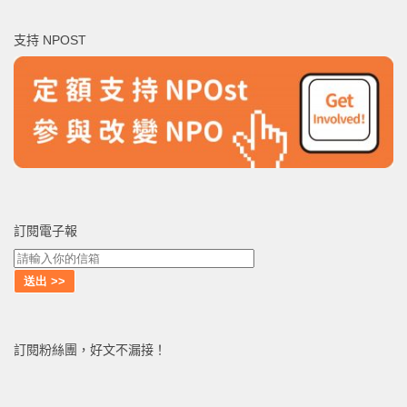
關
鍵
支持 NPOST
字:
訂閱電子報
訂閱粉絲團，好文不漏接！