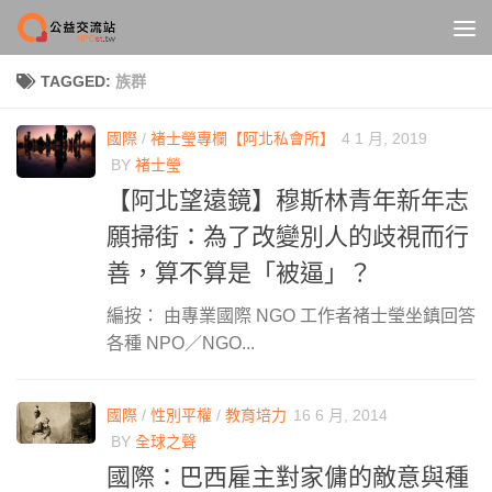
Skip to content
TAGGED:
族群
國際
/
褚士瑩專欄【阿北私會所】
4 1 月, 2019
BY
褚士瑩
【阿北望遠鏡】穆斯林青年新年志
願掃街：為了改變別人的歧視而行
善，算不算是「被逼」？
編按： 由專業國際 NGO 工作者褚士瑩坐鎮回答
各種 NPO／NGO...
國際
/
性別平權
/
教育培力
16 6 月, 2014
BY
全球之聲
國際：巴西雇主對家傭的敵意與種