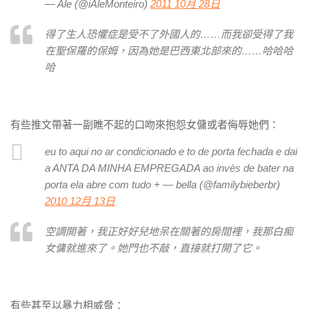
— Ale (@iAleMonteiro)
2011 10月 28日
得了生人恐懼症是受不了外國人的……而我卻受得了我
在聖保羅的保姆，因為她是巴西東北部來的……哈哈哈
哈
有些推文帶著一副瞧不起的口吻來抱怨女傭或者侮辱她們：
eu to aqui no ar condicionado e to de porta fechada e dai
a ANTA DA MINHA EMPREGADA ao invès de bater na
porta ela abre com tudo + — bella (@familybieberbr)
2010 12月 13日
空調開著，我正好好兒地呆在關著的房間裡，我那
白痴
女傭
就進來了。她門也不敲，直接就打開了它。
有些甚至以暴力相威脅：