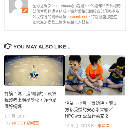
全球之聲(Global Voices)由超過500名遍佈世界各地的
部落客與翻譯者組成，協力帶給您關於各部落格圈及
公民媒體的最新報導
rusbank.net
，特別著重那些在
國際主流媒體上鮮少被聽見的聲音。
YOU MAY ALSO LIKE...
評論：媽，沒關係的，就算
我沒考上明星學校，妳也是
企業、小農、育幼院，讓 3
個好媽媽
方都受益的安心水果箱／
NPOwer 公益行動家 2
1 7 月, 2014
BY
NPOST 編輯室
18 9 月, 2018
BY
李奕萱