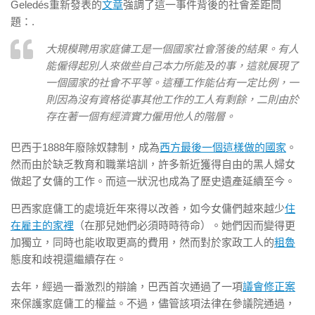
Geledés重新發表的
文章
強調了這一事件背後的社會差距問
題：.
大規模聘用家庭傭工是一個國家社會落後的結果。有人
能僱得起別人來做些自己本力所能及的事，這就展現了
一個國家的社會不平等。這種工作能佔有一定比例，一
則因為沒有資格從事其他工作的工人有剩餘，二則由於
存在著一個有經濟實力僱用他人的階層。
巴西于1888年廢除奴隸制，成為
西方最後一個這樣做的國家
。
然而由於缺乏教育和職業培訓，許多新近獲得自由的黑人婦女
做起了女傭的工作。而這一狀況也成為了歷史遺產延續至今。
巴西家庭傭工的處境近年來得以改善，如今女傭們越來越少
住
在雇主的家裡
（在那兒她們必須時時待命）。她們因而變得更
加獨立，同時也能收取更高的費用，然而對於家政工人的
粗魯
態度和歧視還繼續存在。
去年，經過一番激烈的辯論，巴西首次通過了一項
議會修正案
來保護家庭傭工的權益。不過，儘管該項法律在參議院通過，