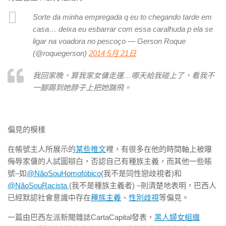
Sorte da minha empregada q eu to chegando tarde em
casa… deixa eu esbarrar com essa caralhuda p ela se
ligar na voadora no pescoço — Gerson Roque
(@roquegerson)
2014 5月 21日
我回家晚，算我家女傭走運…哪天給我碰上了，看我不
一腳踢到她脖子上把她踹飛。
偏見的模樣
在帳號主人所展示的
某些推文
裡，有很多在他的時間軸上被曝
侮辱家傭的人試圖辯白，否認自己有種族主義，而其他一些賬
號–如
@NãoSouHomofóbico
(我不是同性戀歧視者)和
@NãoSouRacista
(我不是種族主義者) –則清楚地表明，巴西人
已經默認社會意識中存在
種族主義
、
性別歧視
等偏見。
一篇由巴西左派新聞雜誌CartaCapital發表，
黑人婦女組織