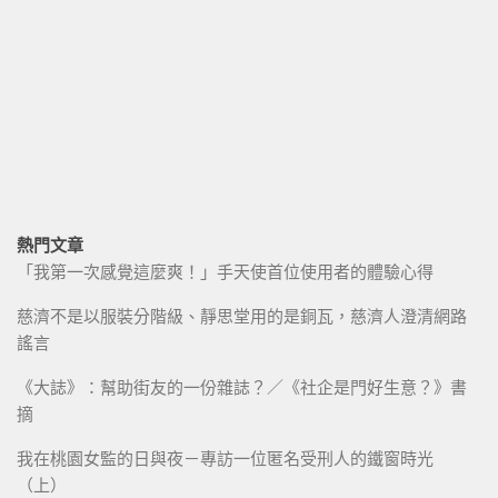
熱門文章
「我第一次感覺這麼爽！」手天使首位使用者的體驗心得
慈濟不是以服裝分階級、靜思堂用的是銅瓦，慈濟人澄清網路
謠言
《大誌》：幫助街友的一份雜誌？／《社企是門好生意？》書
摘
我在桃園女監的日與夜－專訪一位匿名受刑人的鐵窗時光
（上）