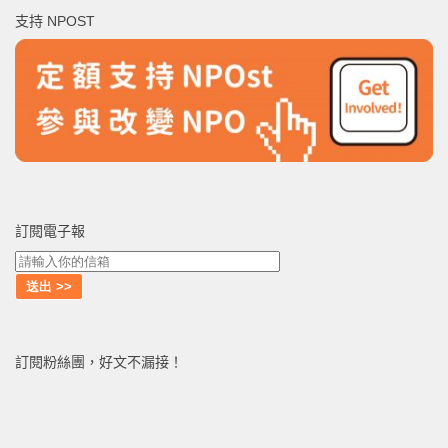
鍵
支持 NPOST
字:
訂閱電子報
訂閱粉絲團，好文不漏接！