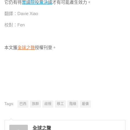
它仍有待
眾議院投票決議
才有可能產生效力。
翻譯：Davie Xiao
校對：Fen
本文獲
全球之聲
授權刊登。
Tags:
巴西
族群
歧視
移工
階級
雇傭
全球之聲