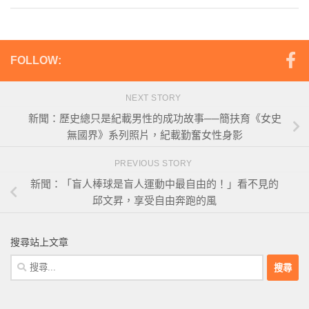
FOLLOW:
NEXT STORY
新聞：歷史總只是紀載男性的成功故事──簡扶育《女史
無國界》系列照片，紀載勤奮女性身影
PREVIOUS STORY
新聞：「盲人棒球是盲人運動中最自由的！」看不見的
邱文昇，享受自由奔跑的風
搜尋站上文章
搜
尋
關