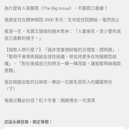
為什麼有人寧願買《The Big Issue》，不願買口香糖？
我朋友住在精神病院 3000 多天：生命從住院開始，戞然而止
搖滾一生、充實又狼狽的樹木希林：「人都會死，至少要死成
自己喜歡的樣子。」
【捐款人想什麼？】「我非常重視財報的合理度、透明度」、
「暫時不會想再捐給全球性組織，想支持更多在地服務型組
織」、「對社會或自己的想法一陣一陣改變，讓我暫時無捐款
意願」
我在桃園女監的日與夜－專訪一位匿名受刑人的鐵窗時光
（下）
每逢災難必討伐？紅十字會：網路傳言一次澄清
認識永續發展，鎖定專欄！