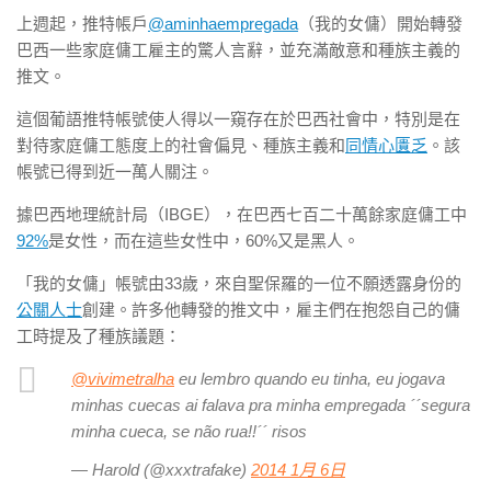
上週起，推特帳戶
@aminhaempregada
（我的女傭）開始轉發
巴西一些家庭傭工雇主的驚人言辭，並充滿敵意和種族主義的
推文。
這個葡語推特帳號使人得以一窺存在於巴西社會中，特別是在
對待家庭傭工態度上的社會偏見、種族主義和
同情心匱乏
。該
帳號已得到近一萬人關注。
據巴西地理統計局（IBGE），在巴西七百二十萬餘家庭傭工中
92%
是女性，而在這些女性中，60%又是黑人。
「我的女傭」帳號由33歲，來自聖保羅的一位不願透露身份的
公關人士
創建。許多他轉發的推文中，雇主們在抱怨自己的傭
工時提及了種族議題：
@vivimetralha
eu lembro quando eu tinha, eu jogava
minhas cuecas ai falava pra minha empregada ´´segura
minha cueca, se não rua!!´´ risos
— Harold (@xxxtrafake)
2014 1月 6日