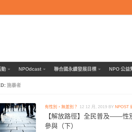
活動
NPOdcast
聯合國永續發展目標
NPO 公益
ED:
施暴者
有性別，無差別？
12 12 月, 2019
BY
NPOST
【解放路徑】全民普及——性
參與（下）