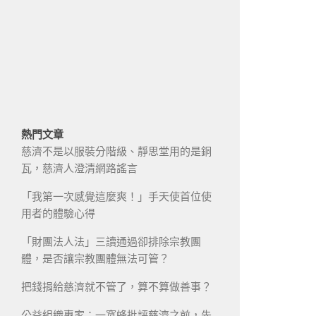
熱門文章
慈濟不是以服裝分階級、靜思堂用的是銅
瓦，慈濟人澄清網路謠言
「我第一次感覺這麼爽！」手天使首位使
用者的體驗心得
「財團法人法」三讀通過卻排除宗教團
體，是否讓宗教團體無法可管？
把錢捐給慈濟就不管了，算不算做善事？
公益組織專家：一窩蜂批評慈濟之前，先