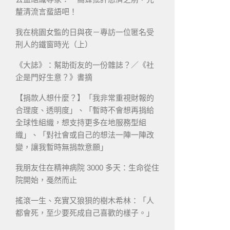
釐清流言蜚語吧！
我在桃園女監的日與夜－專訪一位匿名受
刑人的鐵窗時光（上）
《大誌》：幫助街友的一份雜誌？／《社
企是門好生意？》書摘
【捐款人想什麼？】「我非常重視財報的
合理度、透明度」、「暫時不會想再捐給
全球性組織，想支持更多在地服務型組
織」、「對社會或自己的想法一陣一陣改
變，讓我暫時無捐款意願」
我朋友住在精神病院 3000 多天：生命從住
院開始，戞然而止
搖滾一生、充實又狼狽的樹木希林：「人
都會死，至少要死成自己喜歡的樣子。」