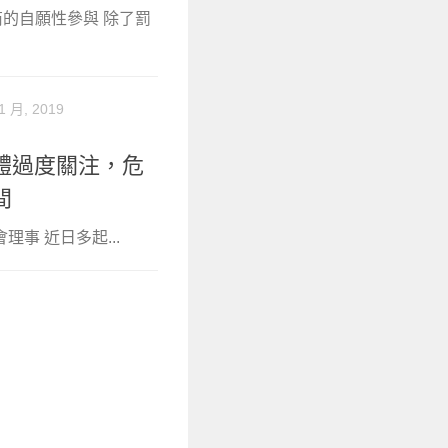
諮商的自願性參與 除了罰
1 月, 2019
體過度關注，危
間
事 近日多起...