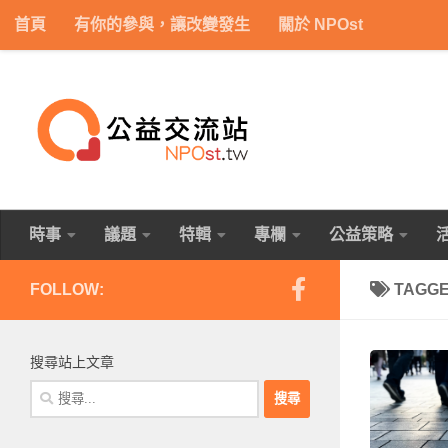
首頁
有你的參與，讓改變發生
關於 NPOst
Skip to content
時事
議題
特輯
專欄
公益策略
FOLLOW:
TAGG
搜尋站上文章
搜
尋
關