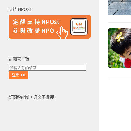
鍵
支持 NPOST
字:
訂閱電子報
訂閱粉絲團，好文不漏接！