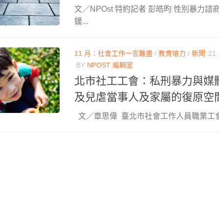
文／NPOst 特約記者 彭皓昀 性別暴力
鍰...
11 月：社會工作一言難盡
/
教育培力
/
新聞
21 
BY
NPOST 編輯室
北市社工工會：私刑暴力與媒
及兒虐當事人及家屬的復原空
文／章思偉 臺北市社會工作人員職業工會理